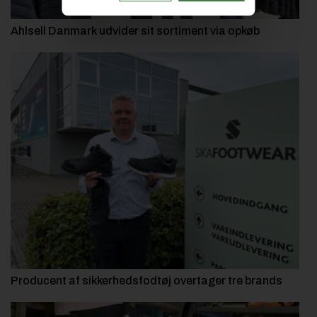
Ahlsell Danmark udvider sit sortiment via opkøb
Producent af sikkerhedsfodtøj overtager tre brands