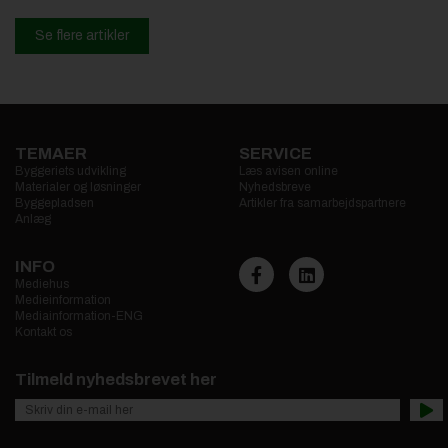
Se flere artikler
TEMAER
SERVICE
Byggeriets udvikling
Læs avisen online
Materialer og løsninger
Nyhedsbreve
Byggepladsen
Artikler fra samarbejdspartnere
Anlæg
INFO
Mediehus
Medieinformation
Mediainformation-ENG
Kontakt os
Tilmeld nyhedsbrevet her