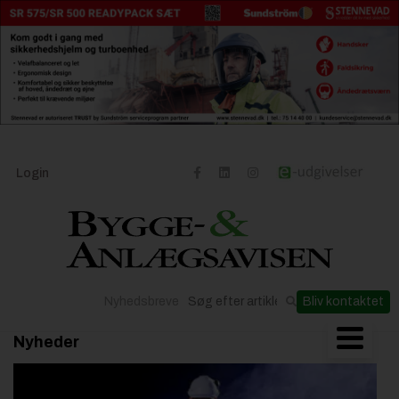
Login
Nyhedsbreve
Bliv kontaktet
Nyheder
Byggeriets udvikling
Materialer og løsninger