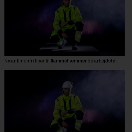
Byggepladsen
Anlæg
Til Håndværkeren
Partnere
Jobportal
Ny antimonfri fiber til flammehæmmende arbejdstøj