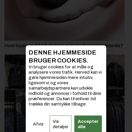
Hvor loyale er håndværkere over for bestemte brands?
DENNE HJEMMESIDE
BRUGER COOKIES.
Vi bruger cookies for at måle og
analysere vores trafik. Herved kan vi
gøre hjemmesiden mere intuitiv,
ligesom vi og vores
samarbejdspartnere kan udvikle
indhold og annoncer i forhold til dine
præferencer. Du kan til enhver tid
trække din samtykke tilbage
Vis
Accepter
Afvis
detaljer
alle