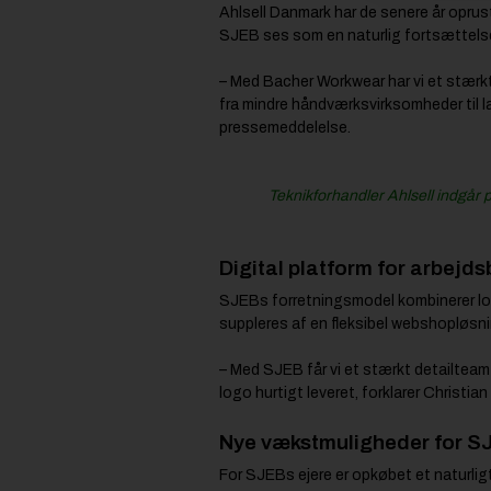
Ahlsell Danmark har de senere år oprus
SJEB ses som en naturlig fortsættelse
– Med Bacher Workwear har vi et stærkt 
fra mindre håndværksvirksomheder til l
pressemeddelelse.
Teknikforhandler Ahlsell indgår 
Digital platform for arbejd
SJEBs forretningsmodel kombinerer loka
suppleres af en fleksibel webshopløsnin
– Med SJEB får vi et stærkt detailteam 
logo hurtigt leveret, forklarer Christian
Nye vækstmuligheder for S
For SJEBs ejere er opkøbet et naturligt