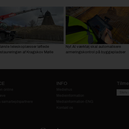
tørste teleskoplæsser løftede
Nyt AI værktøj skal automatisere
estaureringen af Kragskov Mølle
armeringskontrol på byggepladser
CE
INFO
Tilme
n online
Mediehus
eve
Medieinformation
fra samarbejdspartnere
Mediainformation-ENG
Kontakt os