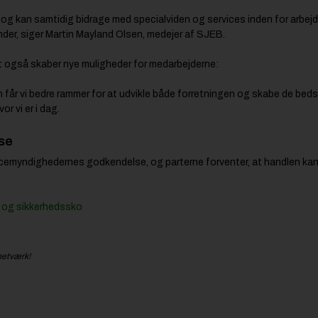
e og kan samtidig bidrage med specialviden og services inden for arbejd
der, siger Martin Mayland Olsen, medejer af SJEB.
et også skaber nye muligheder for medarbejderne:
n får vi bedre rammer for at udvikle både forretningen og skabe de beds
r vi er i dag.
se
ncemyndighedernes godkendelse, og parterne forventer, at handlen ka
j og sikkerhedssko
netværk!