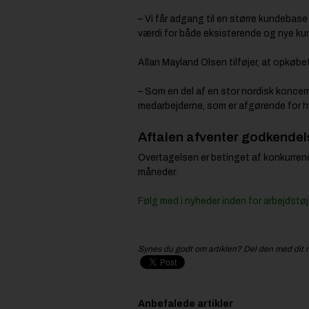
– Vi får adgang til en større kundebas
værdi for både eksisterende og nye kun
Allan Mayland Olsen tilføjer, at opkøb
– Som en del af en stor nordisk koncer
medarbejderne, som er afgørende for hvo
Aftalen afventer godkendel
Overtagelsen er betinget af konkurre
måneder.
Følg med i nyheder inden for arbejdstø
Synes du godt om artiklen? Del den med dit 
Anbefalede artikler