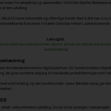
tet inden for arbejdstøj og værnemidler. I 2023 blev Bacher Workwear 
 af den udvikling.
tilbud til større industrielle og offentlige kunder. Med SJEB kan vi nu
andsdækkende koncerner, fortæller Christian Herbert, administrerende d
Læs også:
partnerskab med rørproducenten Uponor, så man kan tilbyde sine kunder et
vandhåndtering
sbeklædning
l tilstedeværelse med en digital platform. De fysiske butikker i bla
g, der giver kunderne adgang til individuelle produktløsninger med f.eks
med solid erfaring og tæt kundekontakt. Deres fleksible setup gør det 
 Herbert.
JEB
 skridt i virksomhedens udvikling. De ser store synergier i samarbejdet.