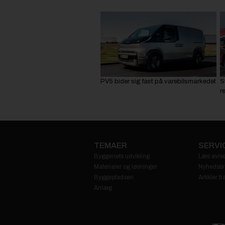
PV5 bider sig fast på varebilsmarkedet
S
r
TEMAER
SERVI
Byggeriets udvikling
Læs avise
Materialer og løsninger
Nyhedsbr
Byggepladsen
Artikler 
Anlæg