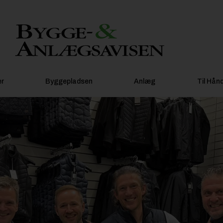
er
Byggepladsen
Anlæg
Til Hån