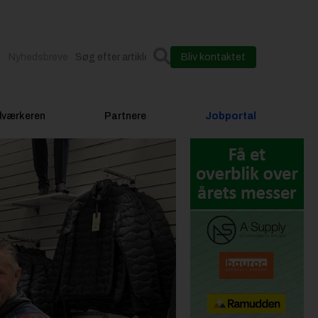
Nyhedsbreve
Bliv kontaktet
dværkeren
Partnere
Jobportal