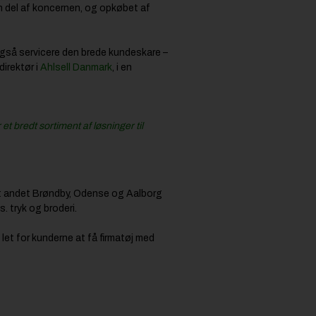
en del af koncernen, og opkøbet af
 også servicere den brede kundeskare –
irektør i
Ahlsell Danmark
, i en
 bredt sortiment af løsninger til
ndt andet Brøndby, Odense og Aalborg
. tryk og broderi.
let for kunderne at få firmatøj med