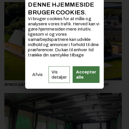
DENNE HJEMMESIDE
BRUGER COOKIES.
Vi bruger cookies for at måle og
analysere vores trafik. Herved kan vi
gøre hjemmesiden mere intuitiv,
ligesom vi og vores
samarbejdspartnere kan udvikle
indhold og annoncer i forhold til dine
præferencer. Du kan til enhver tid
trække din samtykke tilbage
Vis
Accepter
Afvis
detaljer
alle
Areco pandeplader på prisvindende skolebyggeri