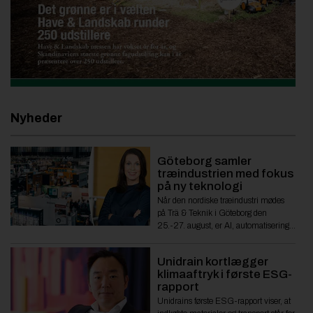
Nyheder
Göteborg samler
træindustrien med fokus
på ny teknologi
Når den nordiske træindustri mødes
på Trä & Teknik i Göteborg den
25.-27. august, er AI, automatisering,
råvareudnyttelse og fremtidens
træbyggeri blandt hovedtemaerne.
Unidrain kortlægger
klimaaftryk i første ESG-
rapport
Unidrains første ESG-rapport viser, at