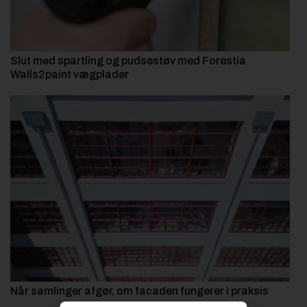
Slut med spartling og pudsestøv med Forestia
Walls2paint vægplader
Når samlinger afgør, om facaden fungerer i praksis