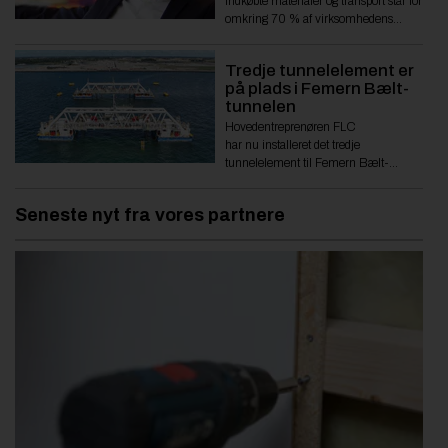
indkøbte materialer og transport står for
omkring 70 % af virksomhedens
samlede CO2-udledning. Data skal
nu bruges til reduktioner i
Tredje tunnelelement er
værdikæden.
på plads i Femern Bælt-
tunnelen
Hovedentreprenøren FLC
har nu installeret det tredje
tunnelelement til Femern Bælt-
tunnelen. Erfaringerne fra
nedsænkningen skal bidrage til den
Seneste nyt fra vores partnere
videre fremdrift på et af Europas største
infrastrukturprojekter.