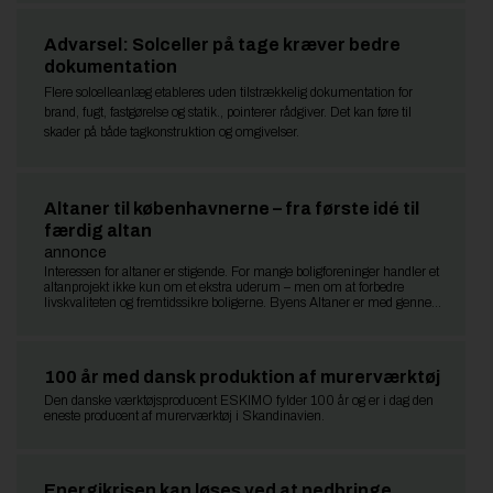
Advarsel: Solceller på tage kræver bedre
dokumentation
Flere solcelleanlæg etableres uden tilstrækkelig dokumentation for
brand, fugt, fastgørelse og statik., pointerer rådgiver. Det kan føre til
skader på både tagkonstruktion og omgivelser.
Altaner til københavnerne – fra første idé til
færdig altan
annonce
Interessen for altaner er stigende. For mange boligforeninger handler et
altanprojekt ikke kun om et ekstra uderum – men om at forbedre
livskvaliteten og fremtidssikre boligerne. Byens Altaner er med gennem
hele processen.
100 år med dansk produktion af murerværktøj
Den danske værktøjsproducent ESKIMO fylder 100 år og er i dag den
eneste producent af murerværktøj i Skandinavien.
Energikrisen kan løses ved at nedbringe