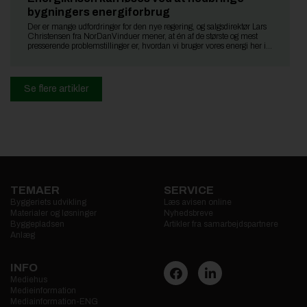
bygningers energiforbrug
Der er mange udfordringer for den nye regering, og salgsdirektør Lars
Christensen fra NorDanVinduer mener, at én af de største og mest
presserende problemstillinger er, hvordan vi bruger vores energi her i
landet.
Se flere artikler
TEMAER
SERVICE
Byggeriets udvikling
Læs avisen online
Materialer og løsninger
Nyhedsbreve
Byggepladsen
Artikler fra samarbejdspartnere
Anlæg
INFO
Mediehus
Medieinformation
Mediainformation-ENG