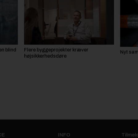
en blind
Flere byggeprojekter kræver
Nyt sam
højsikkerhedsdøre
CE
INFO
Tilmel