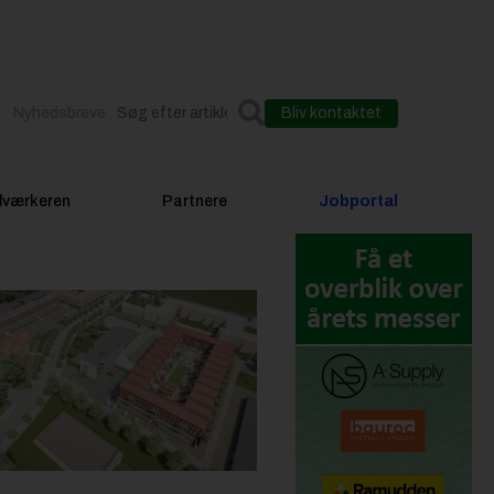
Nyhedsbreve
Bliv kontaktet
dværkeren
Partnere
Jobportal
e