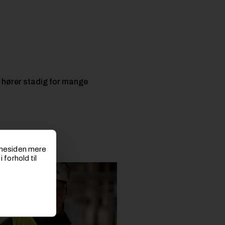
 hører stadig for mange
emmesiden mere
 forhold til