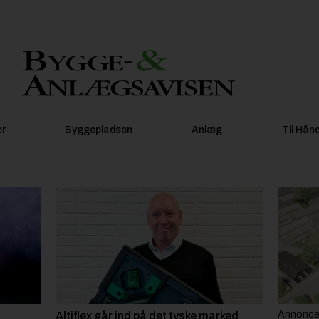
er
Byggepladsen
Anlæg
Til Hån
Annonc
Altiflex går ind på det tyske marked