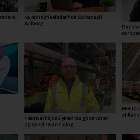
bredere
Ny entrepriseleder hos Saferoad i
Aalborg
Dansker 
europæi
Mentoro
stillads
Færre arbejdsulykker via gode vaner
og den direkte dialog