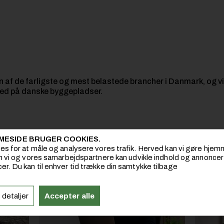
af de farligste og mest belastede brancher i Danmark, og vi
hed på danske byggepladser.
Læs mere om Sikkerhed
MESIDE BRUGER COOKIES.
ies for at måle og analysere vores trafik. Herved kan vi gøre hj
om vi og vores samarbejdspartnere kan udvikle indhold og annoncer i
er. Du kan til enhver tid trække din samtykke tilbage
 detaljer
Accepter alle