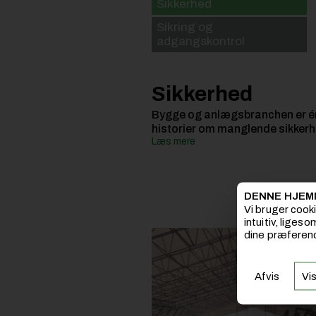
Sikkerhed
Sikring og
adgangskontrol
Sikkerhed
Bygge og anlægsbranchen er én 
historier om manglende sikker
Læs mere
DENNE HJEM
Vi bruger cook
intuitiv, liges
dine præferenc
Afvis
Vis