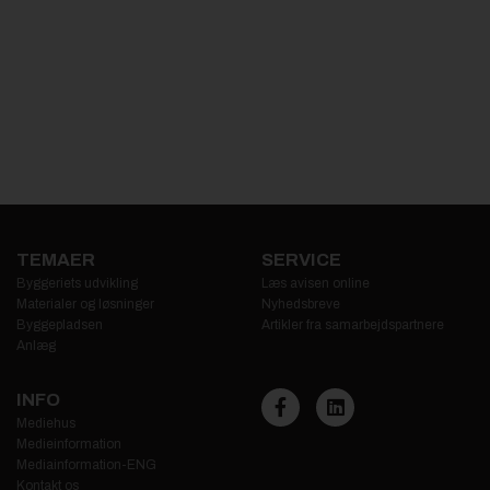
TEMAER
SERVICE
Byggeriets udvikling
Læs avisen online
Materialer og løsninger
Nyhedsbreve
Byggepladsen
Artikler fra samarbejdspartnere
Anlæg
INFO
Mediehus
Medieinformation
Mediainformation-ENG
Kontakt os