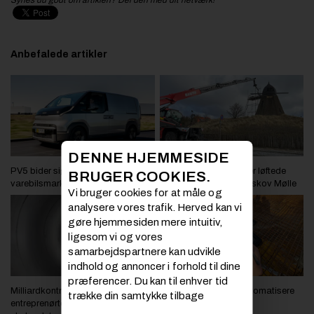
Synes du godt om artiklen? Del den med dit netværk!
Anbefalede artikler
DENNE HJEMMESIDE
PV5 bider sig fast på
Største teleskoplæsser løftede
BRUGER COOKIES.
varebilsmarkedet
restaureringen af Kragskov Mølle
Vi bruger cookies for at måle og
analysere vores trafik. Herved kan vi
gøre hjemmesiden mere intuitiv,
ligesom vi og vores
samarbejdspartnere kan udvikle
indhold og annoncer i forhold til dine
præferencer. Du kan til enhver tid
Milliardkontrakt venter
Nyt AI værktøj skal automatisere
trække din samtykke tilbage
entreprenørteam på
armeringskontrol på