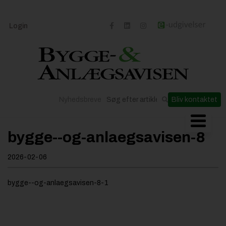
Login
Nyhedsbreve
Bliv kontaktet
Byggeriets udvikling
bygge--og-anlaegsavisen-8
Materialer og løsninger
2026-02-06
Byggepladsen
Anlæg
bygge--og-anlaegsavisen-8-1
Til Håndværkeren
Partnere