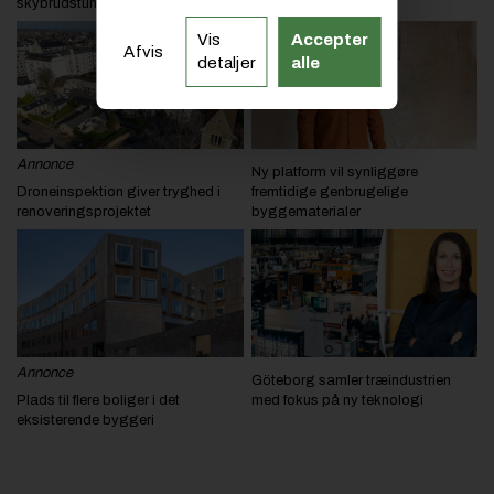
skybrudstunnel
byggepladser
Vis
Accepter
Afvis
detaljer
alle
Annonce
Ny platform vil synliggøre
Droneinspektion giver tryghed i
fremtidige genbrugelige
renoveringsprojektet
byggematerialer
Annonce
Göteborg samler træindustrien
Plads til flere boliger i det
med fokus på ny teknologi
eksisterende byggeri