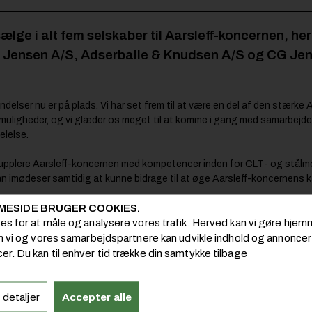
lge i alt fem selskaber til Aarsleff-koncernen, he
 Jensen A/S, Adserballe & Knudsen A/S og CG Jen
delser nu er på plads. Vi har set frem til at være en del af den stærke Aa
muligheder, og vi glæder os meget til at komme i gang med samarbejdet
elelse.
supplere Aarsleff-koncernen med kompetencer inden for CLT- og stålm
 imødeser samtidig at kunne bidrage til at øge Aarsleff-koncernens k
MESIDE BRUGER COOKIES.
ies for at måle og analysere vores trafik. Herved kan vi gøre hj
gheder i at kunne trække på Aarsleff-koncernens kompetencer, erfaring
om vi og vores samarbejdspartnere kan udvikle indhold og annoncer i
n vi sætte gang i samarbejdet og integrationen. CG Jensen og Adserb
er. Du kan til enhver tid trække din samtykke tilbage
dler det om at få bragt vores faglige styrker og kapaciteter i spil på 
de koncerndirektør i Aarsleff.
 detaljer
Accepter alle
Læs også: