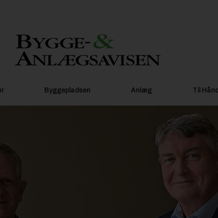
er
Byggepladsen
Anlæg
Til Hån