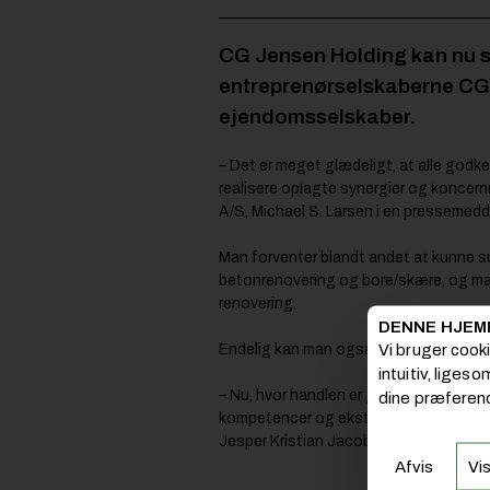
CG Jensen Holding kan nu sæ
entreprenørselskaberne CG
ejendomsselskaber.
– Det er meget glædeligt, at alle godken
realisere oplagte synergier og koncern
A/S, Michael S. Larsen i en pressemedd
Man forventer blandt andet at kunne 
betonrenovering og bore/skære, og man
renovering.
DENNE HJEM
Vi bruger cook
Endelig kan man også se en række muli
intuitiv, liges
– Nu, hvor handlen er gennemført, ka
dine præferenc
kompetencer og ekstra kapacitet. Nu han
Jesper Kristian Jacobsen, administreren
Afvis
Vis