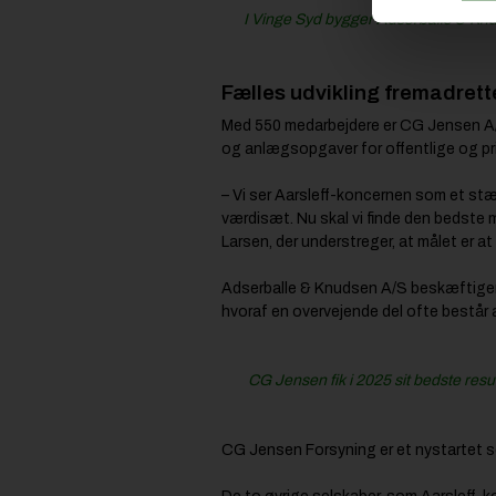
I Vinge Syd bygger Adserballe & Knu
Fælles udvikling fremadrett
Med 550 medarbejdere er CG Jensen A/S
og anlægsopgaver for offentlige og priv
– Vi ser Aarsleff-koncernen som et stæ
værdisæt. Nu skal vi finde den bedste m
Larsen, der understreger, at målet er a
Adserballe & Knudsen A/S beskæftiger 
hvoraf en overvejende del ofte består a
CG Jensen fik i 2025 sit bedste res
CG Jensen Forsyning er et nystartet sel