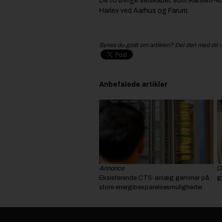
De to øvrige selskaber, som Aarsleff
Harlev ved Aarhus og Farum.
Synes du godt om artiklen? Del den med dit 
Anbefalede artikler
Annonce
D
Eksisterende CTS-anlæg gemmer på
g
store energibesparelsesmuligheder