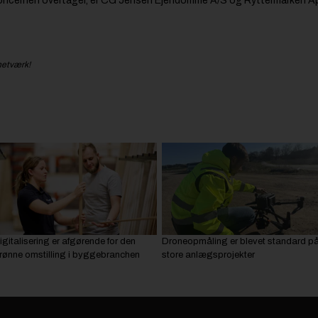
-koncernen overtager, er CG Jensen Ejendomme A/S og Ryttermarken A
netværk!
igitalisering er afgørende for den
Droneopmåling er blevet standard p
rønne omstilling i byggebranchen
store anlægsprojekter