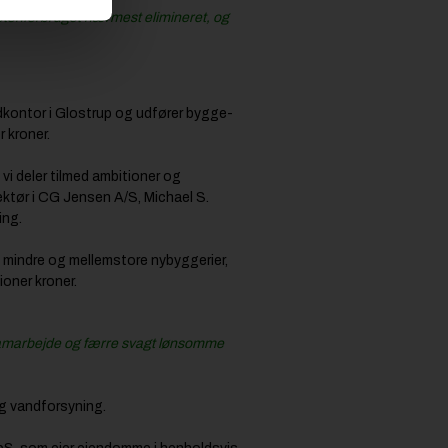
etonforbruget nærmest elimineret, og
dkontor i Glostrup og udfører bygge-
 kroner.
vi deler tilmed ambitioner og
rektør i CG Jensen A/S, Michael S.
ing.
 mindre og mellemstore nybyggerier,
ioner kroner.
t samarbejde og færre svagt lønsomme
og vandforsyning.