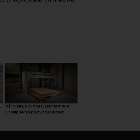
pS, som ejer ejendomme i henholdsvis
å
Når digitale byggesystemer møder
virkeligheden på byggepladsen