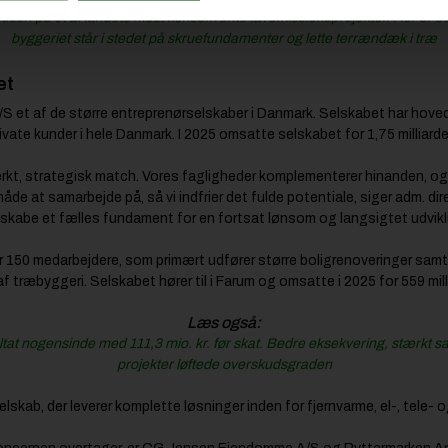
dsen på et af landets mest konsekvente lavemissionsprojekter. Her er b
byggeriet står i stedet på skruefundamenter og lette terrændæk i træ
et
 et af de større entreprenørselskaber i Danmark. Selskabet har hove
ate kunder i hele Danmark. I 2025 omsatte selskabet for 1,75 milliarder
rkt, strategisk match. Vores fagligheder komplementerer hinanden, og 
åde at samarbejde på, så vi indfrier det fulde potentiale, siger adm. di
t skabe et fælles fundament for en fortsat lønsom og langsigtet udvikl
150 medarbejdere, som primært udfører større boligrenoveringer samt
f træbyggeri. Selskabet hører til i Farum og omsatte i 2025 for 559 mill
Læs også:
ultat nogensinde med 111,3 mio. kr. før skat. Bedre eksekvering, stærk
projekter løftede overskudsgraden
skab, der leverer komplette løsninger inden for fjernvarme, el-, tele- 