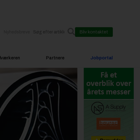
Nyhedsbreve
Bliv kontaktet
dværkeren
Partnere
Jobportal