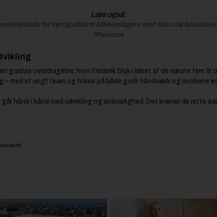
Læs også:
nelsesinitiativ for færdigudlærte blikkenslagere med fokus på falsearbej
Rheinzink
dvikling
en gradvis overdragelse, hvor Frederik Slyk i løbet af de næste fem år
ling – med et ungt team og fokus på både godt håndværk og moderne kr
 går hånd i hånd med udvikling og ansvarlighed. Det kræver de rette sa
netværk!