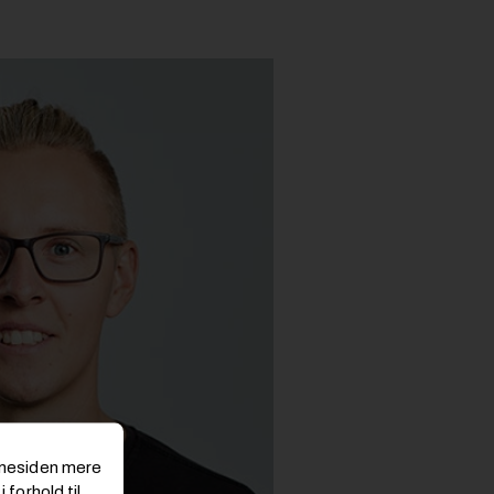
emmesiden mere
 forhold til