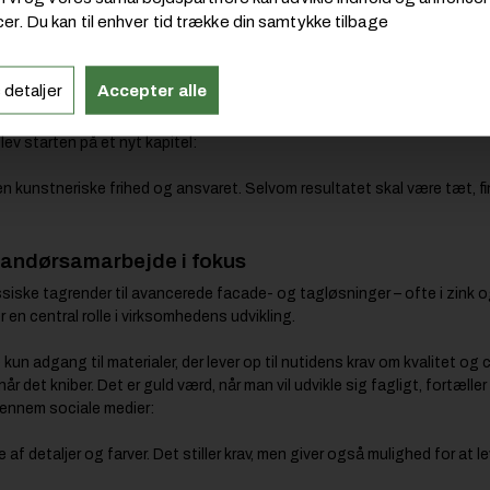
 stålgrossist Lemvigh-Müller
er. Du kan til enhver tid trække din samtykke tilbage
enslager
 detaljer
Accepter alle
 ind i faget. Oprindeligt uddannet
a han stiftede familie og begyndte
blev starten på et nyt kapitel:
en kunstneriske frihed og ansvaret. Selvom resultatet skal være tæt, fin
randørsamarbejde i fokus
ssiske tagrender til avancerede facade- og tagløsninger – ofte i zink o
er en central rolle i virksomhedens udvikling.
un adgang til materialer, der lever op til nutidens krav om kvalitet og ci
r det kniber. Det er guld værd, når man vil udvikle sig fagligt, fortæller
gennem sociale medier:
af detaljer og farver. Det stiller krav, men giver også mulighed for at 