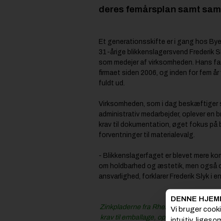
deres femårsplan samt sam
Et generationsskifte er i gang hos Bye
31-årige blikkenslagersvend Frederik Sly
som medejer af virksomheden. Hans far
firmaet siden 2006, og inden for fem å
fuldt ud.
Virksomheden, som i dag beskæftiger
administrativ medarbejder, oplever en b
krav til dokumentation, øget fokus på
forventninger til materialevalg.
- Blikkenslagerfaget er blevet mere kom
om holdbarhed og æstetik, men også
ansvarlighed, forklarer Frederik Slyk i
Læs o
DENNE HJEM
Zinkpladerne fra Rheinzink til facaden
Vi bruger cook
krav til emballage, opbevaring og trans
intuitiv, liges