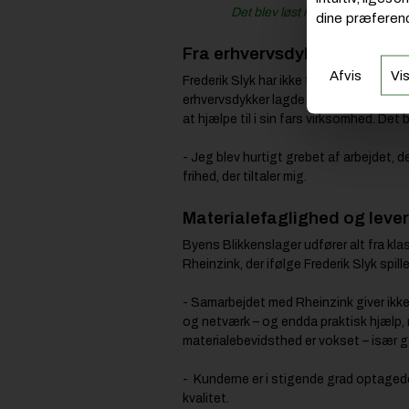
Det blev løst i samarbejde med
dine præferenc
Fra erhvervsdykker til blikk
Afvis
Vis
Frederik Slyk har ikke fulgt den lige vej
erhvervsdykker lagde han kursen om, d
at hjælpe til i sin fars virksomhed. Det 
- Jeg blev hurtigt grebet af arbejdet, d
frihed, der tiltaler mig.
Materialefaglighed og leve
Byens Blikkenslager udfører alt fra kla
Rheinzink, der ifølge Frederik Slyk spill
- Samarbejdet med Rheinzink giver ikke k
og netværk – og endda praktisk hjælp, nå
materialebevidsthed er vokset – især 
- Kunderne er i stigende grad optagede 
kvalitet.