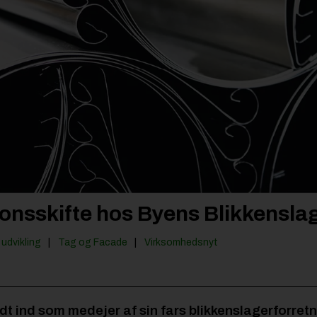
onsskifte hos Byens Blikkensla
udvikling
Tag og Facade
Virksomhedsnyt
ådt ind som medejer af sin fars blikkenslagerforret