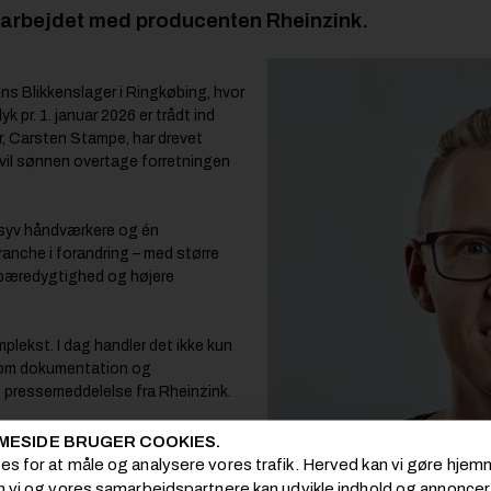
arbejdet med producenten Rheinzink.
ns Blikkenslager i Ringkøbing, hvor
k pr. 1. januar 2026 er trådt ind
, Carsten Stampe, har drevet
r vil sønnen overtage forretningen
 syv håndværkere og én
ranche i forandring – med større
 bæredygtighed og højere
plekst. I dag handler det ikke kun
 om dokumentation og
 en pressemeddelelse fra Rheinzink.
gså:
MESIDE BRUGER COOKIES.
 på Tórshavn svømmehal stillede høje
ies for at måle og analysere vores trafik. Herved kan vi gøre hj
port for at undgå hvidrust undervejs.
om vi og vores samarbejdspartnere kan udvikle indhold og annoncer i