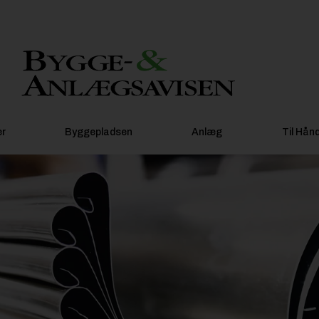
er
Byggepladsen
Anlæg
Til Hån