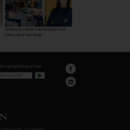
Göteborg samler træindustrien med
fokus på ny teknologi
ld nyhedsbrevet her
.00 | Hovednummer: +45 3344 5555 |