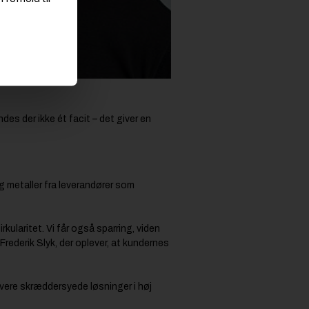
des der ikke ét facit – det giver en
g metaller fra leverandører som
rkularitet. Vi får også sparring, viden
 Frederik Slyk, der oplever, at kundernes
levere skræddersyede løsninger i høj