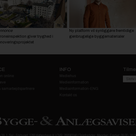
nnonce
Ny platform vil synliggøre fremtidige
roneinspektion giver tryghed i
genbrugelige byggematerialer
enoveringsprojektet
CE
INFO
Tilme
n online
Mediehus
eve
Medieinformation
fra samarbejdspartnere
Mediainformation-ENG
Kontakt os
6. 1. Sal - Forhuset, 1260 København K | CVR: 28890346 | Telefontider: Mandag - Fredag: 09.00 - 16