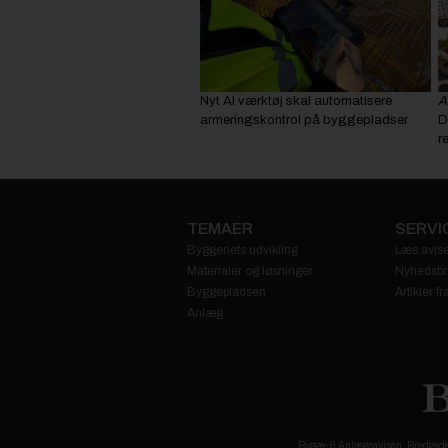
Nyt AI værktøj skal automatisere
A
armeringskontrol på byggepladser
D
r
TEMAER
SERVI
Byggeriets udvikling
Læs avise
Materialer og løsninger
Nyhedsbr
Byggepladsen
Artikler 
Anlæg
Bygge- & Anlægsavisen, Bredgade 3