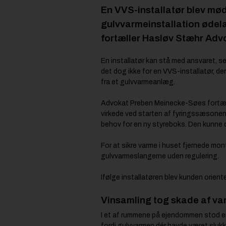
En VVS-installatør blev mø
gulvvarmeinstallation ødela
fortæller Hasløv Stæhr Adv
En installatør kan stå med ansvaret, 
det dog ikke for en VVS-installatør, de
fra et gulvvarmeanlæg.
Advokat Preben Meinecke-Søes fortæll
virkede ved starten af fyringssæsone
behov for en ny styreboks. Den kunne 
For at sikre varme i huset fjernede mo
gulvvarmeslangerne uden regulering.
Ifølge installatøren blev kunden orient
Vinsamling tog skade af v
I et af rummene på ejendommen stod en
fordi gulvvarmen dér havde været slukke