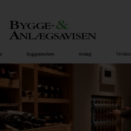
er
Byggepladsen
Anlæg
Til Hån