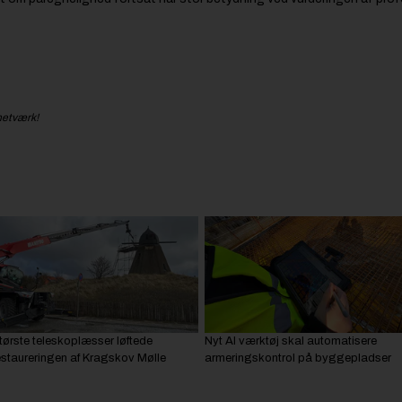
netværk!
tørste teleskoplæsser løftede
Nyt AI værktøj skal automatisere
estaureringen af Kragskov Mølle
armeringskontrol på byggepladser