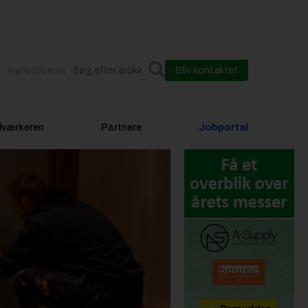
Nyhedsbreve
Bliv kontaktet
dværkeren
Partnere
Jobportal