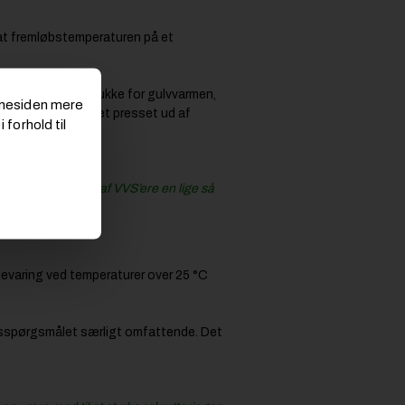
at fremløbstemperaturen på et
sk vejledt i at slukke for gulvvarmen,
emmesiden mere
re vinpropper blevet presset ud af
 forhold til
næste generation af VVS’ere en lige så
evaring ved temperaturer over 25 °C
gsspørgsmålet særligt omfattende. Det