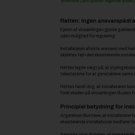
Brødrene Dahl oplever stigende andel af
Retten: Ingen ansvarspådr
Ejeren af vinsamlingen gjorde gælden
uden mulighed for regulering.
Installatøren afviste ansvaret med hen
skyldtes fejl i den eksisterende installa
Retten lagde vægt på, at styringsboksen
telestaterne for at genetablere varme
Retten fandt dog, at installatøren bur
fordi skaden på vinsamlingen lå uden f
Principiel betydning for ins
Afgørelsen illustrerer, at installatører
eksisterende installationer medfører f
Samtidig viser dommen, at spørgsmålet