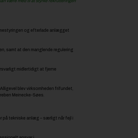
an være med til at styrke rekrutteringen
rmestyringen og efterlade anlægget
gen, samt at den manglende regulering
varligt midlertidigt at fjerne
Alligevel blev virksomheden frifundet,
r Preben Meinecke-Søes.
 på tekniske anlæg – særligt når fejl i
ssionelt ansvar i