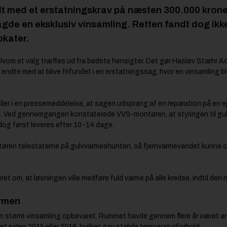
dt med et erstatningskrav på næsten 300.000 krone
gde en eksklusiv vinsamling. Retten fandt dog ikk
okater.
selvom et valg træffes ud fra bedste hensigter. Det gør Hasløv Stæhr 
r endte med at blive frifundet i en erstatningssag, hvor en vinsamling 
er i en pressemeddelelse, at sagen udsprang af en reparation på en 
n. Ved gennemgangen konstaterede VVS-montøren, at styringen til gul
dog først leveres efter 10-14 dage.
ntøren telestaterne på gulvvarmeshunten, så fjernvarmevandet kunne cir
eret om, at løsningen ville medføre fuld varme på alle kredse, indtil den
armen
 større vinsamling opbevaret. Rummet havde gennem flere år været anv
t siden 2015 eller 2016, hvilket gav stabile temperaturforhold.