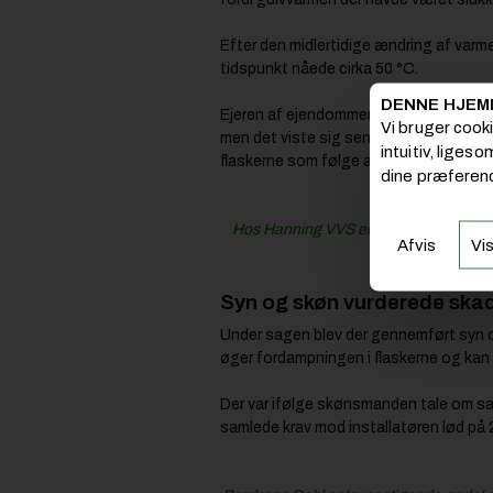
Efter den midlertidige ændring af var
tidspunkt nåede cirka 50 °C.
DENNE HJEM
Ejeren af ejendommen reagerede på den 
Vi bruger cook
men det viste sig senere, at også frem
intuitiv, liges
flaskerne som følge af varmen.
dine præferenc
Hos Hanning VVS er det ikke kun rør, 
Afvis
Vis
Syn og skøn vurderede ska
Under sagen blev der gennemført syn 
øger fordampningen i flaskerne og kan 
Der var ifølge skønsmanden tale om s
samlede krav mod installatøren lød på 