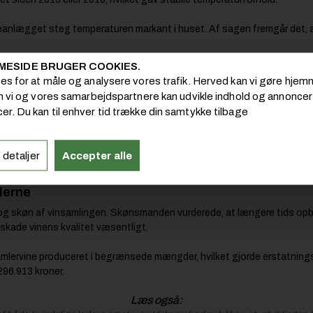
meanlægget steg temperaturen markant i huset. Af sagen fremgår det, 
MESIDE BRUGER COOKIES.
kraftige varmeudvikling og kontaktede installatøren. Hun blev telefoni
ies for at måle og analysere vores trafik. Herved kan vi gøre hj
løbsventilen var defekt. Da forholdene blev undersøgt nærmere, var fle
om vi og vores samarbejdspartnere kan udvikle indhold og annoncer i
er. Du kan til enhver tid trække din samtykke tilbage
Læs også:
installationer og varmepumper, der fylder hverdagen. Her er oplæring af 
 detaljer
Accepter alle
vigtig del af forretningen
derne
og skøn af vinsamlingen. Skønsmanden vurderede, at længere tids opb
skade vinens kvalitet væsentligt.
amlervine produceret i begrænsede mængder, hvilket gjorde erstatnin
296.913 kroner.
Læs også: