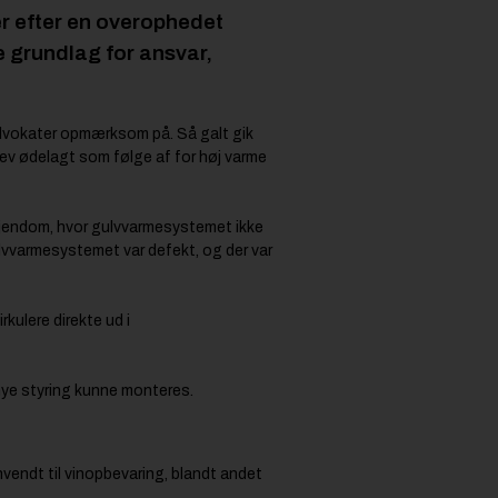
r efter en overophedet
e grundlag for ansvar,
Advokater opmærksom på. Så galt gik
blev ødelagt som følge af for høj varme
ejendom, hvor gulvvarmesystemet ikke
vvarmesystemet var defekt, og der var
kulere direkte ud i
 nye styring kunne monteres.
endt til vinopbevaring, blandt andet