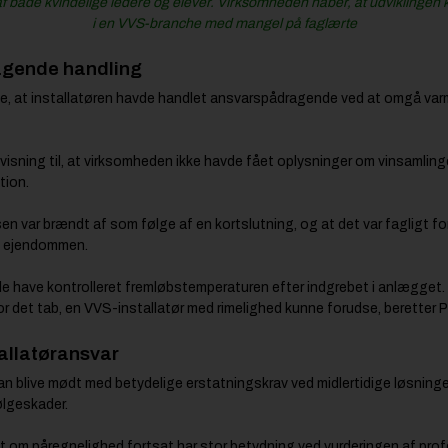
 både kvindelige ledere og elever. Virksomheden håber, at udviklingen k
i en VVS-branche med mangel på faglærte
agende handling
de, at installatøren havde handlet ansvarspådragende ved at omgå va
visning til, at virksomheden ikke havde fået oplysninger om vinsamlin
tion.
 var brændt af som følge af en kortslutning, og at det var fagligt fors
 i ejendommen.
de have kontrolleret fremløbstemperaturen efter indgrebet i anlægget. 
or det tab, en VVS-installatør med rimelighed kunne forudse, berette
tallatøransvar
 kan blive mødt med betydelige erstatningskrav ved midlertidige løsninger
ølgeskader.
 om påregnelighed fortsat har stor betydning ved vurderingen af profe