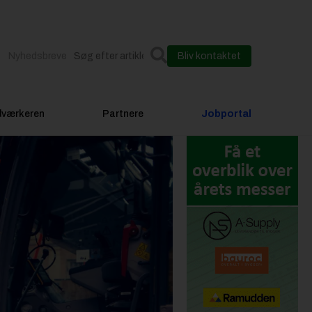
Nyhedsbreve
Bliv kontaktet
dværkeren
Partnere
Jobportal