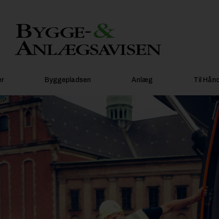
er
Byggepladsen
Anlæg
Til Hån