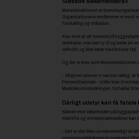
Sløsede sikkerhedskrav
Materielsektionen er brancheorganisatio
Organisationens medlemmer er mest virk
forskalling og stilladser.
Krav som at alt materiel på byggeplads
redskaber, man kan ty til og bede sin en
velholdt og ikke kører med kritiske fejl.
Og det er krav, som Materielsektionen 
- Alligevel oplever vi næsten aldrig, a
PensionDanmark - stiller krav til entre
Maskinkontrolordningen, fortæller Sti
Dårligt udstyr kan få fatal
Sløseri med sikkerheden på byggepladse
med lifte og entreprenørmaskiner kan v
- Det er slet ikke uoverkommeligt at 
pensionsselskaberne konsekvent tilføj