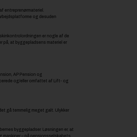
af entreprenørmateriel.
, arbejdsplatforme og desuden
askinkontrolordningen er nogle af de
ker på, at byggepladsens materiel er
Pension, AP Pension og
cerede og/eller omfattet af Lift- og
 det gå temmelig meget galt. Ulykker
bernes byggepladser. Løsningen er, at
 og maskiner – på pensionsselskabets