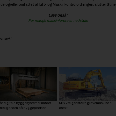
de og/eller omfattet af Lift- og Maskinkontrolordningen, slutter Stin
Læs også:
For mange maskinførere er nedslidte
netværk!
år digitale byggesystemer møder
MIS vælger større gravemaskine til
irkeligheden på byggepladsen
asfalt