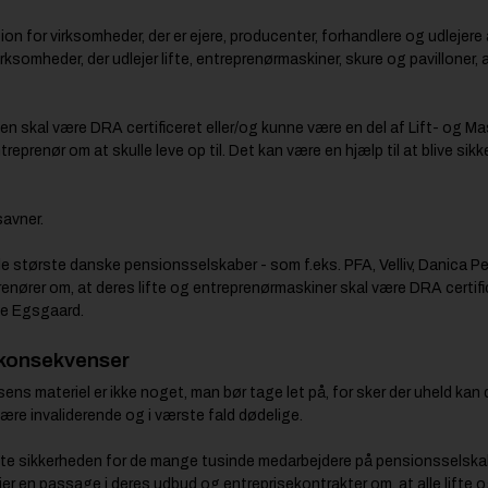
n for virksomheder, der er ejere, producenter, forhandlere og udlejere 
somheder, der udlejer lifte, entreprenørmaskiner, skure og pavilloner
en skal være DRA certificeret eller/og kunne være en del af Lift- og M
treprenør om at skulle leve op til. Det kan være en hjælp til at blive sik
savner.
t de største danske pensionsselskaber - som f.eks. PFA, Velliv, Danica 
prenører om, at deres lifte og entreprenørmaskiner skal være DRA certifi
ne Egsgaard.
e konsekvenser
ns materiel er ikke noget, man bør tage let på, for sker der uheld kan
ære invaliderende og i værste fald dødelige.
løfte sikkerheden for de mange tusinde medarbejdere på pensionsselska
er en passage i deres udbud og entreprisekontrakter om, at alle lifte