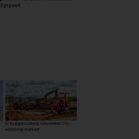
e Egsgaard.
El-byggemodning reducerede CO₂ -
udledning markant