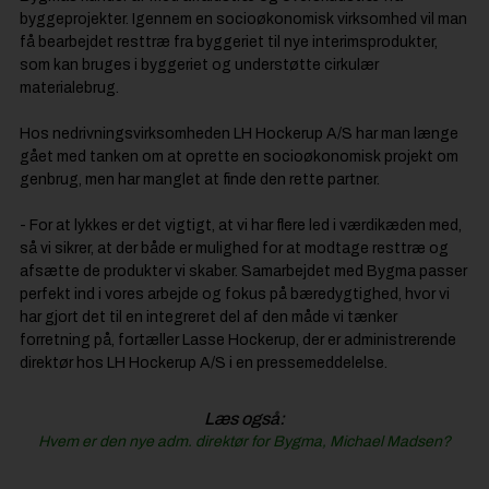
byggeprojekter. Igennem en socioøkonomisk virksomhed vil man
få bearbejdet resttræ fra byggeriet til nye interimsprodukter,
som kan bruges i byggeriet og understøtte cirkulær
materialebrug.
Hos nedrivningsvirksomheden LH Hockerup A/S har man længe
gået med tanken om at oprette en socioøkonomisk projekt om
genbrug, men har manglet at finde den rette partner.
- For at lykkes er det vigtigt, at vi har flere led i værdikæden med,
så vi sikrer, at der både er mulighed for at modtage resttræ og
afsætte de produkter vi skaber. Samarbejdet med Bygma passer
perfekt ind i vores arbejde og fokus på bæredygtighed, hvor vi
har gjort det til en integreret del af den måde vi tænker
forretning på, fortæller Lasse Hockerup, der er administrerende
direktør hos LH Hockerup A/S i en pressemeddelelse.
Læs også:
Hvem er den nye adm. direktør for Bygma, Michael Madsen?