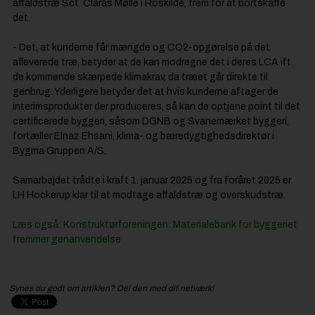
affaldstræ Sct. Claras Mølle i Roskilde, frem for at bortskaffe
det.
- Det, at kunderne får mængde og CO2-opgørelse på det
afleverede træ, betyder at de kan modregne det i deres LCA ift.
de kommende skærpede klimakrav, da træet går direkte til
genbrug. Yderligere betyder det at hvis kunderne aftager de
interimsprodukter der produceres, så kan de optjene point til det
certificerede byggeri, såsom DGNB og Svanemærket byggeri,
fortæller Elnaz Ehsani, klima- og bæredygtighedsdirektør i
Bygma Gruppen A/S.
Samarbejdet trådte i kraft 1. januar 2025 og fra foråret 2025 er
LH Hockerup klar til at modtage affaldstræ og overskudstræ.
Læs også: Konstruktørforeningen: Materialebank for byggeriet
fremmer genanvendelse
Synes du godt om artiklen? Del den med dit netværk!