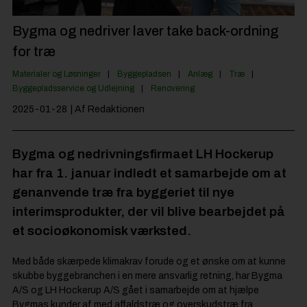
Jobportal
Bygma og nedriver laver take back-ordning
for træ
Materialer og Løsninger
Byggepladsen
Anlæg
Træ
Byggepladsservice og Udlejning
Renovering
2025-01-28
| Af Redaktionen
Bygma og nedrivningsfirmaet LH Hockerup
har fra 1. januar indledt et samarbejde om at
genanvende træ fra byggeriet til nye
interimsprodukter, der vil blive bearbejdet på
et socioøkonomisk værksted.
Med både skærpede klimakrav forude og et ønske om at kunne
skubbe byggebranchen i en mere ansvarlig retning, har Bygma
A/S og LH Hockerup A/S gået i samarbejde om at hjælpe
Bygmas kunder af med affaldstræ og overskudstræ fra