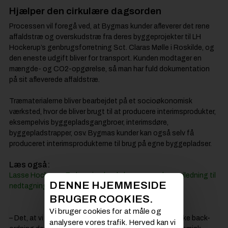
Hjælper den cirkulære dagsorden
Processen vil foregå ved, at Bygmas kunder afleverer det rene
affaldstræ og overskudstræ fra deres byggeprojekter til LH
Hockerup’s genbrugsforretning Sct. Claras Mølle i Roskilde, og
den eneste udgift bliver for transport. Kunden modtager en
mængde- og CO2-opgørelse, så man har fuld dokumentation
på sit afleverede affaldstræ.
Træmaterialerne bliver bearbejdet på et socioøkonomisk
værksted, hvor de bliver brugt til at producere interimsprodukter,
eksempelvis byggepladsgangbroer, interimsdøre,
byggepladstrapper, osv. Bygmas kunder kan også selv få
produceret interimsprodukterne til brug på egne byggepladser.
Læs også:
Lasse Hockerup: En bygning burde bygges med en vejledning til
DENNE HJEMMESIDE
nedtagning
BRUGER COOKIES.
Vi bruger cookies for at måle og
– Det, at vi sammen med LH Hockerup, har skabt en take back-
analysere vores trafik. Herved kan vi