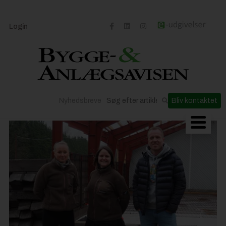
Login
Nyhedsbreve
Bliv kontaktet
Byggeriets udvikling
Materialer og løsninger
Byggepladsen
Anlæg
Til Håndværkeren
Partnere