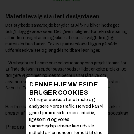
Materialevalg starter i designfasen
Det styrkede samarbejde betyder, at Alfix nu bliver inddraget
tidligt i byggeprocessen. Det giver mulighed for teknisk sparring
allerede i designfasen og sikrer, at man får valgt de rigtige
materialer fra starten. Fokus i partnerskabet ligger på både
udførelseskvalitet og langtidsholdbare løsninger.
– Vi arbejder tæt sammen med entreprenørens projektteams for
at finde de løsninger, der passer bedst til det enkelte projekt. Jo
tidligere vi kommer ind, desto bedre kan vi rådgive om
anvendelse og sammensætning af produkter, siger Carsten
DENNE HJEMMESIDE
Schultz, Technical Project Manager for Pools hos
Alfix.
BRUGER COOKIES.
Vi bruger cookies for at måle og
analysere vores trafik. Herved kan vi
Han fremhæver, at samarbejdet med VM Viuff & Mørkebæk er
gøre hjemmesiden mere intuitiv,
præget af en gensidig læring og vægt på kvalitet og proceskrav.
ligesom vi og vores
samarbejdspartnere kan udvikle
Præcision og faglighed i centrum
indhold og annoncer i forhold til dine