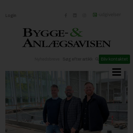
Login
Nyhedsbreve
Bliv kontaktet
Byggeriets udvikling
Materialer og løsninger
Byggepladsen
Anlæg
Til Håndværkeren
Partnere