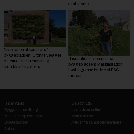
skateparker
(Inspiration til sommer på
byggepladsen) Grønne vægges
(Inspiration til sommer på
potentiale for klimasikring
byggepladsen) Maskinstation
afdækkes i nye tests
høster grønne fordele af ESG-
rapport
TEMAER
SERVICE
Byggeriets udvikling
Læs avisen online
Materialer og løsninger
Nyhedsbreve
Byggepladsen
Artikler fra samarbejdspartnere
Anlæg