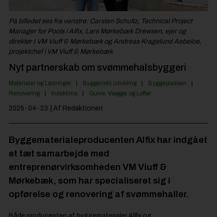
Jobportal
På billedet ses fra venstre: Carsten Schultz, Technical Project
Manager for Pools i Alfix, Lars Mørkebæk Drewsen, ejer og
direktør I VM Viuff & Mørkebæk og Andreas Kragelund Aebeloe,
projektchef i VM Viuff & Mørkebæk
Nyt partnerskab om svømmehalsbyggeri
Materialer og Løsninger
Byggeriets udvikling
Byggepladsen
Renovering
Indeklima
Gulve, Vægge og Lofter
2025-04-23
| Af Redaktionen
Byggematerialeproducenten Alfix har indgået
et tæt samarbejde med
entreprenørvirksomheden VM Viuff &
Mørkebæk, som har specialiseret sig i
opførelse og renovering af svømmehaller.
Både producenten af byggematerialer Alfix og