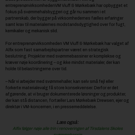
entreprenørvirksomhedenVM Viuff & Mørkebæk har opbygget et
fokus på svømmehalsbyggeri og går nu sammen i et
partnerskab, der bygger på virksomhedernes fælles erfaringer
samt krav til materialernes modstandsdygtighed over for fugt,
kemikalier og mekanisk slid.
For entreprenørvirksomheden VM Viuff & Mørkebæk har valget af
Alfix som fast samarbejdspartner været en strategisk
beslutning. Projekter med svømmebassiner er komplekse og
kræver nøje koordinering – og ikke mindst materialer, der kan
holde til belastningerne over tid.
– Når vi arbejder med svømmehaller, kan selv små fejl eller
forkerte materialevalg få store konsekvenser. Derfor er det
afgørende, at vi bruger dokumenterede løsninger og produkter,
der kan stå distancen, fortæller Lars Mørkebæk Drewsen, ejer og
direktør i VM-koncernen, i en pressemeddelelse.
Læs også:
Alfix følger nøje alle trin i renoveringen af Tirsdalens Skoles
svømmebassin