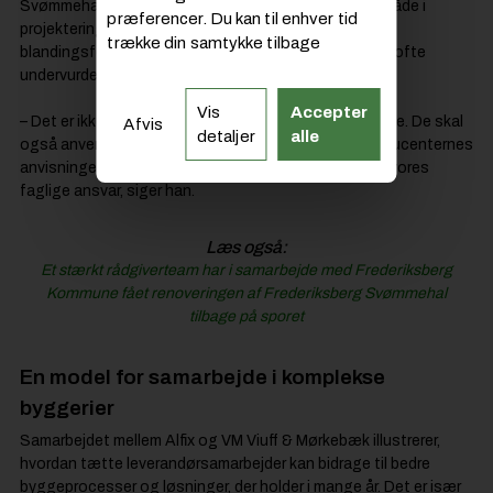
Svømmehalsbyggeri stiller store krav til præcision – både i
præferencer. Du kan til enhver tid
projektering og i udførelsen. Det gælder især korrekt
trække din samtykke tilbage
blandingsforhold og hærdetider, som ifølge Drewsen ofte
undervurderes i praksis.
Vis
Accepter
– Det er ikke nok, at materialerne i sig selv er slidstærke. De skal
Afvis
detaljer
alle
også anvendes korrekt. Det handler om at følge producenternes
anvisninger til punkt og prikke. Det er en vigtig del af vores
faglige ansvar, siger han.
Læs også:
Et stærkt rådgiverteam har i samarbejde med Frederiksberg
Kommune fået renoveringen af Frederiksberg Svømmehal
tilbage på sporet
En model for samarbejde i komplekse
byggerier
Samarbejdet mellem Alfix og VM Viuff & Mørkebæk illustrerer,
hvordan tætte leverandørsamarbejder kan bidrage til bedre
byggeprocesser og løsninger, der holder i mange år. Det er især