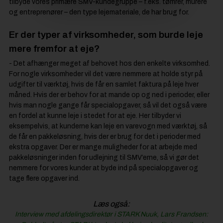
tilbyde vores primære SMV-kundegruppe – f.eks. tømrer, murere
og entreprenører – den type lejemateriale, de har brug for.
Er der typer af virksomheder, som burde leje
mere fremfor at eje?
- Det afhænger meget af behovet hos den enkelte virksomhed.
For nogle virksomheder vil det være nemmere at holde styr på
udgifter til værktøj, hvis de får en samlet faktura på leje hver
måned. Hvis der er behov for at mande op og ned i perioder, eller
hvis man nogle gange får specialopgaver, så vil det også være
en fordel at kunne leje i stedet for at eje. Her tilbyder vi
eksempelvis, at kunderne kan leje en varevogn med værktøj, så
de får en pakkeløsning, hvis der er brug for det i perioder med
ekstra opgaver. Der er mange muligheder for at arbejde med
pakkeløsninger inden for udlejning til SMV’erne, så vi gør det
nemmere for vores kunder at byde ind på specialopgaver og
tage flere opgaver ind.
Læs også:
Interview med afdelingsdirektør i STARK Nuuk, Lars Frandsen: