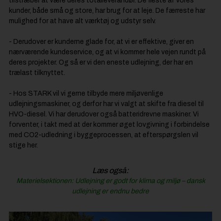
tilstræber at være deres totalleverandør. De fleste af vores
kunder, både små og store, har brug for at leje. De færreste har
mulighed for at have alt værktøj og udstyr selv.
- Derudover er kunderne glade for, at vi er effektive, giver en
nærværende kundeservice, og at vi kommer hele vejen rundt på
deres projekter. Og så er vi den eneste udlejning, der har en
trælast tilknyttet.
- Hos STARK vil vi gerne tilbyde mere miljøvenlige
udlejningsmaskiner, og derfor har vi valgt at skifte fra diesel til
HVO-diesel. Vi har derudover også batteridrevne maskiner. Vi
forventer, i takt med at der kommer øget lovgivning i forbindelse
med CO2-udledning i byggeprocessen, at efterspørgslen vil
stige her.
Læs også:
Materielsektionen: Udlejning er godt for klima og miljø – dansk
udlejning er endnu bedre