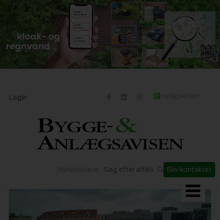
Login
Nyhedsbreve
Bliv kontaktet
Byggeriets udvikling
Materialer og løsninger