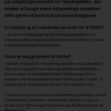
på udlejningsområdet for håndværkere, der
ønsker at bruge mere miljøvenlige maskiner
eller gerne vil byde ind på specialopgaver.
Er udlejning et voksende område for STARK?
- Ja, det er et strategisk vigtigt forretningsområde for os.
Selvom området er vokset støt de seneste år hos os, så mener
vi, at fremtiden har stort potentiale.
Hvad er baggrunden til dette?
- Kunden er tæt på os i forvejen og kan nøjes med at handle ét
sted. Vi har en anden type udlejning end resten af branchen,
fordi vi udlejer mindre materiel til prof-håndværkere. Det er
materiel, som håndværkeren normalt ville have købt i stedet. Vi
oplever også mange kunder, der lejer først og køber efter.
- Derudover har vi en masse specialmateriel i porteføljen, såsom
stilladstrailere, glasløftere, robothunde, droner mv. Vi gør os
umage for at gå hele vejen for kunden og tilbyde netop det, de
efterspørger.