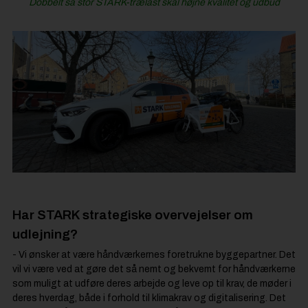
Dobbelt så stor STARK-trælast skal højne kvalitet og udbud
Har STARK strategiske overvejelser om
udlejning?
- Vi ønsker at være håndværkernes foretrukne byggepartner. Det
vil vi være ved at gøre det så nemt og bekvemt for håndværkerne
som muligt at udføre deres arbejde og leve op til krav, de møder i
deres hverdag, både i forhold til klimakrav og digitalisering. Det