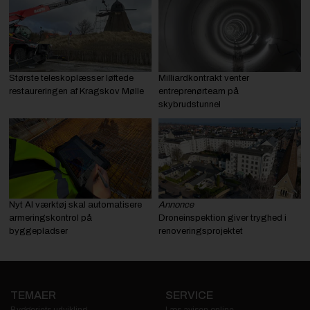
Største teleskoplæsser løftede
Milliardkontrakt venter
restaureringen af Kragskov Mølle
entreprenørteam på
skybrudstunnel
Nyt AI værktøj skal automatisere
Annonce
armeringskontrol på
Droneinspektion giver tryghed i
byggepladser
renoveringsprojektet
TEMAER
SERVICE
Byggeriets udvikling
Læs avisen online