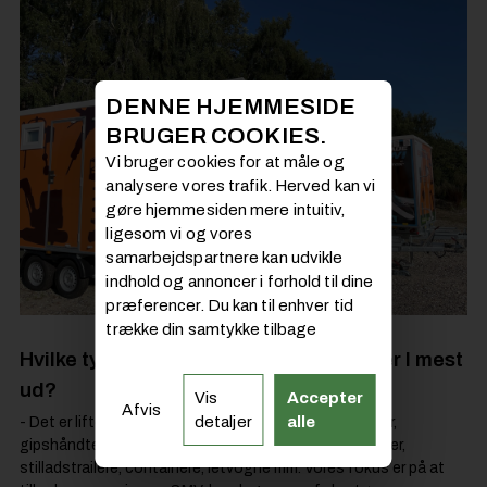
DENNE HJEMMESIDE
BRUGER COOKIES.
Vi bruger cookies for at måle og
analysere vores trafik. Herved kan vi
gøre hjemmesiden mere intuitiv,
ligesom vi og vores
samarbejdspartnere kan udvikle
indhold og annoncer i forhold til dine
præferencer. Du kan til enhver tid
trække din samtykke tilbage
Hvilke typer af produkter og udstyr lejer I mest
ud?
Vis
Accepter
Afvis
detaljer
alle
- Det er lifte, vinduesløftere, håndværkerbiler, ladcykler,
gipshåndteringsudstyr, løfterobotter, vacuum-robotter,
stilladstrailere, containere, letvogne mm. Vores fokus er på at