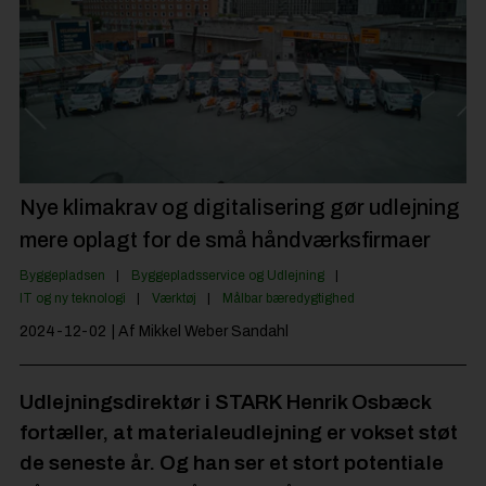
Byggepladsen
Anlæg
Til Håndværkeren
Partnere
Jobportal
Nye klimakrav og digitalisering gør udlejning
mere oplagt for de små håndværksfirmaer
Byggepladsen
Byggepladsservice og Udlejning
IT og ny teknologi
Værktøj
Målbar bæredygtighed
2024-12-02
| Af Mikkel Weber Sandahl
Udlejningsdirektør i STARK Henrik Osbæck
fortæller, at materialeudlejning er vokset støt
de seneste år. Og han ser et stort potentiale