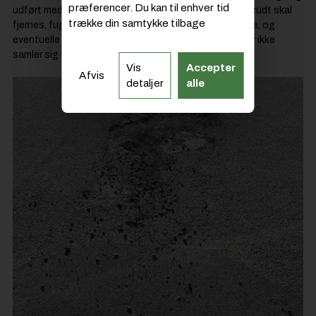
præferencer. Du kan til enhver tid
udført med granitmaterialer, skal de vedligeholdes. Ukrudt skal
trække din samtykke tilbage
fjernes, fuger skal være fyldt med egnet fugemateriale, og
eventuelle sætninger eller lunker skal udbedres, så der ikke
samler sig vand.
Vis
Accepter
Afvis
detaljer
alle