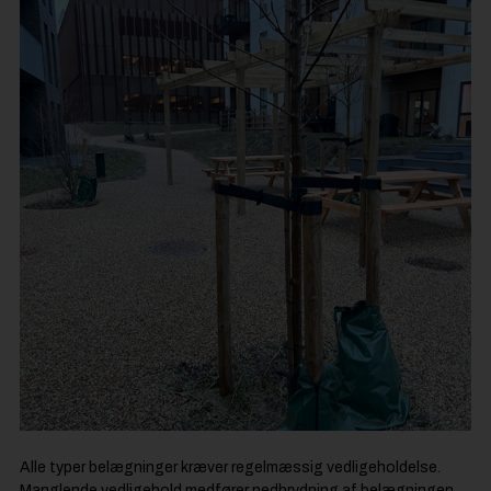
Alle typer belægninger kræver regelmæssig vedligeholdelse.
Manglende vedligehold medfører nedbrydning af belægningen