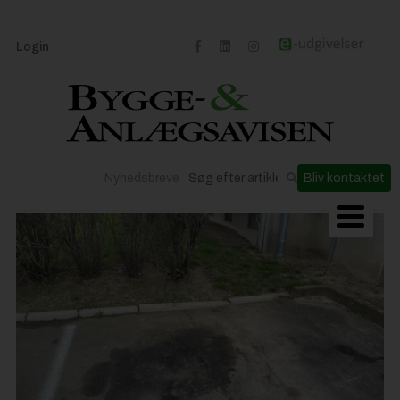
Login
Nyhedsbreve
Bliv kontaktet
Byggeriets udvikling
Materialer og løsninger
Byggepladsen
Anlæg
Til Håndværkeren
Partnere