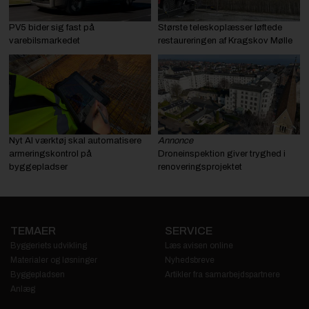
PV5 bider sig fast på
Største teleskoplæsser løftede
varebilsmarkedet
restaureringen af Kragskov Mølle
Nyt AI værktøj skal automatisere
Annonce
armeringskontrol på
Droneinspektion giver tryghed i
byggepladser
renoveringsprojektet
TEMAER
SERVICE
Byggeriets udvikling
Læs avisen online
Materialer og løsninger
Nyhedsbreve
Byggepladsen
Artikler fra samarbejdspartnere
Anlæg