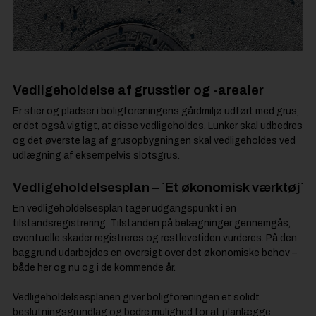
Vedligeholdelse af grusstier og -arealer
Er stier og pladser i boligforeningens gårdmiljø udført med grus,
er det også vigtigt, at disse vedligeholdes. Lunker skal udbedres
og det øverste lag af grusopbygningen skal vedligeholdes ved
udlægning af eksempelvis slotsgrus.
Vedligeholdelsesplan – ´Et økonomisk værktøj`
En vedligeholdelsesplan tager udgangspunkt i en
tilstandsregistrering. Tilstanden på belægninger gennemgås,
eventuelle skader registreres og restlevetiden vurderes. På den
baggrund udarbejdes en oversigt over det økonomiske behov –
både her og nu og i de kommende år.
Vedligeholdelsesplanen giver boligforeningen et solidt
beslutningsgrundlag og bedre mulighed for at planlægge