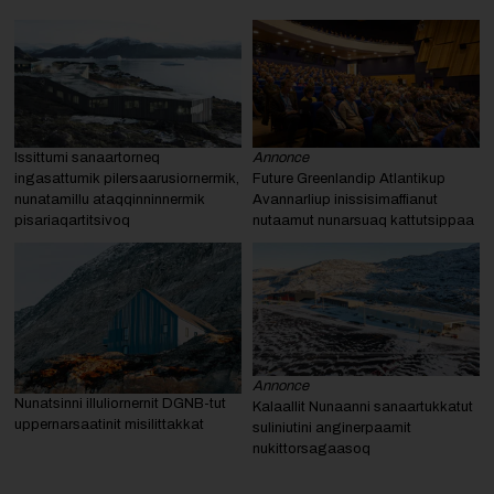
Issittumi sanaartorneq
Annonce
ingasattumik pilersaarusiornermik,
Future Greenlandip Atlantikup
nunatamillu ataqqinninnermik
Avannarliup inissisimaffianut
pisariaqartitsivoq
nutaamut nunarsuaq kattutsippaa
Annonce
Nunatsinni illuliornernit DGNB-tut
Kalaallit Nunaanni sanaartukkatut
uppernarsaatinit misilittakkat
suliniutini anginerpaamit
nukittorsagaasoq