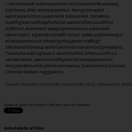
– Aatsitassanik suliassaqarfimmi aatsitassarsiorfik ataaseq
ingerlavoq, allalu ammangajalerluni. Ilanngutissapput
aatsitassarsiorluni ujaasinernik suliaqarnerit, tamakkulu
sumiiffigisani suliffeqarfiutilinnut aamma kiffartuussiffittut
suliffinnut siunertanut aalajangersimasunut suliassanik
pilersitsipput. Ingammik mittarfiit nutaat taakku pigilernerisigut
attaveqaasersuutit pitsanngorsagaaneri malillugit
takornariartitsinerup annertusinissaa naatsorsuutigineqarpoq.
Tamatuma malitsigisaatut akunnittarfinni, kiffartuussiffittut
sanaartukkani, aamma sumiiffigisani attaveqaasersuutini
aningaasaliissutinik pilersitsisinnaavoq, Sulisitsisunut pisortaq
Christian Keldsen naggasiivoq.
Kalaallit Nunaanni illuliorlunilu sanaartorfik pillugu allaaserisat amer
Synes du godt om artiklen? Del den med dit netværk!
Anbefalede artikler