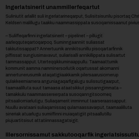
Ingerlatsinerit unammillerfeqartut
Suliniutit arlallit suli ingerlatarineqarput, Sulisitsisunilu pisortaq Chr
Keldsen malillugu taakku naammassippata susoqarnissaanut piviu
– Suliffeqarfinni ingerlatsinerit – pipelinet – pillugit
aarleqquteqartoqarpoq. Suminngaanniit suliassat
takkutissappat? Annertuunik annikitsunillu pisoqartarfinnik
piffissat sungiusimavavut, suliarisalli annikillippata sulisartut
tammassapput. Uterteqqikkuminaappullu. Taamaattumik
kommunit aamma namminersorlutik oqartussat akornanni
annertunerusumik ataqatigiiaakkamik pilersaarusiornerup
qulakkeerniarnera anguniagaqarfigalugu sulissutigaarput,
taamaalilluta suut tamaasa ataatsikkut pissanngimmata –
tamakkulu naammassereerpata susoqanngitsoorneq
pitsaaliorniarlutigu. Suliaqarnerit imminnut taarseraassapput.
Nuullu avataani suliaqarnissaq qularnaassavarput, taamaalilluta
sineriak atuarlugu sumiiffinni inuiaqatigiit pitsaallutillu
piujuartitsisut attatiinnassagatsigit.
Illersornissamut sakkutooqarfik ingerlatsissutit