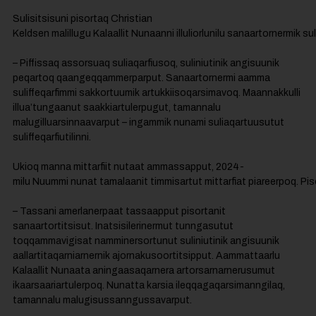
Sulisitsisuni pisortaq Christian
Keldsen malillugu Kalaallit Nunaanni illuliorlunilu sanaartornermi
– Piffissaq assorsuaq suliaqarfiusoq, suliniutinik angisuunik
peqartoq qaangeqqammerparput. Sanaartornermi aamma
suliffeqarfimmi sakkortuumik artukkiisoqarsimavoq. Maannakkulli
illua’tungaanut saakkiartulerpugut, tamannalu
malugilluarsinnaavarput – ingammik nunami suliaqartuusutut
suliffeqarfiutilinni.
Ukioq manna mittarfiit nutaat ammassapput, 2024-
milu Nuummi nunat tamalaanit timmisartut mittarfiat piareerpoq. Piso
– Tassani amerlanerpaat tassaapput pisortanit
sanaartortitsisut. Inatsisilerinermut tunngasutut
toqqammavigisat namminersortunut suliniutinik angisuunik
aallartitaqarniarnernik ajornakusoortitsipput. Aammattaarlu
Kalaallit Nunaata aningaasaqarnera artorsarnarnerusumut
ikaarsaariartulerpoq. Nunatta karsia ileqqagaqarsimanngilaq,
tamannalu malugisussanngussavarput.