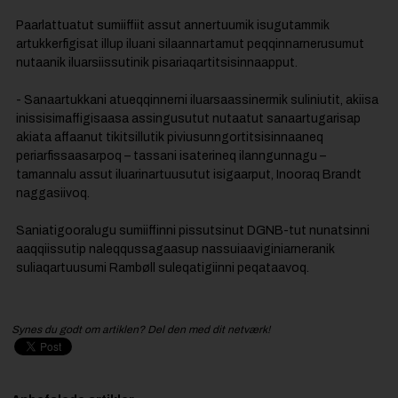
Paarlattuatut sumiiffiit assut annertuumik isugutammik
artukkerfigisat illup iluani silaannartamut peqqinnarnerusumut
nutaanik iluarsiissutinik pisariaqartitsisinnaapput.
- Sanaartukkani atueqqinnerni iluarsaassinermik suliniutit, akiisa
inissisimaffigisaasa assingusutut nutaatut sanaartugarisap
akiata affaanut tikitsillutik piviusunngortitsisinnaaneq
periarfissaasarpoq – tassani isaterineq ilanngunnagu –
tamannalu assut iluarinartuusutut isigaarput, Inooraq Brandt
naggasiivoq.
Saniatigooralugu sumiiffinni pissutsinut DGNB-tut nunatsinni
aaqqiissutip naleqqussagaasup nassuiaaviginiarneranik
suliaqartuusumi Rambøll suleqatigiinni peqataavoq.
Synes du godt om artiklen? Del den med dit netværk!