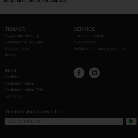
nutaamut nunarsuaq kattutsippaa
TEMAER
SERVICE
Byggeriets udvikling
Læs avisen online
Materialer og løsninger
Nyhedsbreve
Byggepladsen
Artikler fra samarbejdspartnere
Anlæg
INFO
Mediehus
Medieinformation
Mediainformation-ENG
Kontakt os
Tilmeld nyhedsbrevet her