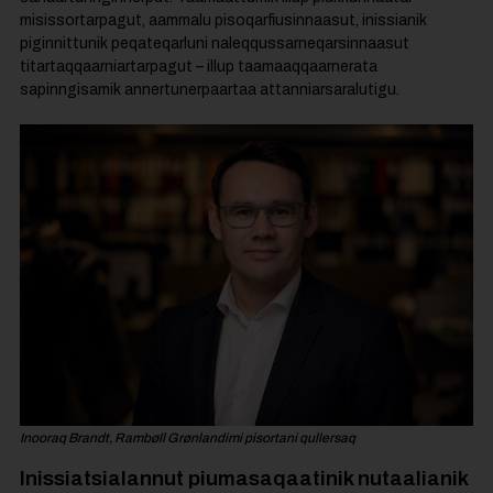
misissortarpagut, aammalu pisoqarfiusinnaasut, inissianik
piginnittunik peqateqarluni naleqqussarneqarsinnaasut
titartaqqaarniartarpagut – illup taamaaqqaarnerata
sapinngisamik annertunerpaartaa attanniarsaralutigu.
Inooraq Brandt, Rambøll Grønlandimi pisortani qullersaq
Inissiatsialannut
piumasaqaatinik
nutaalianik