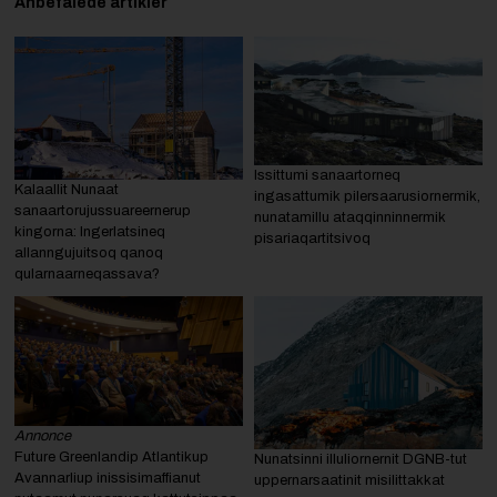
Anbefalede artikler
Issittumi sanaartorneq
Kalaallit Nunaat
ingasattumik pilersaarusiornermik,
sanaartorujussuareernerup
nunatamillu ataqqinninnermik
kingorna: Ingerlatsineq
pisariaqartitsivoq
allanngujuitsoq qanoq
qularnaarneqassava?
Annonce
Future Greenlandip Atlantikup
Nunatsinni illuliornernit DGNB-tut
Avannarliup inissisimaffianut
uppernarsaatinit misilittakkat