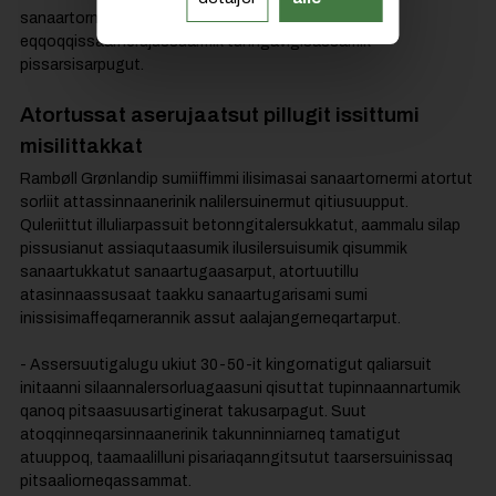
sanaartornermi ingerlatarisamut tamarmiusumut
eqqoqqissaarnerujussuarmik tunngavigisassamik
pissarsisarpugut.
Atortussat
aserujaatsut
pillugit
issittumi
m
isilittakkat
Rambøll Grønlandip sumiiffimmi ilisimasai sanaartornermi atortut
sorliit attassinnaanerinik nalilersuinermut qitiusuupput.
Quleriittut illuliarpassuit betonngitalersukkatut, aammalu silap
pissusianut assiaqutaasumik ilusilersuisumik qisummik
sanaartukkatut sanaartugaasarput, atortuutillu
atasinnaassusaat taakku sanaartugarisami sumi
inissisimaffeqarnerannik assut aalajangerneqartarput.
- Assersuutigalugu ukiut 30-50-it kingornatigut qaliarsuit
initaanni silaannalersorluagaasuni qisuttat tupinnaannartumik
qanoq pitsaasuusartiginerat takusarpagut. Suut
atoqqinneqarsinnaanerinik takunninniarneq tamatigut
atuuppoq, taamaalilluni pisariaqanngitsutut taarsersuinissaq
pitsaaliorneqassammat.