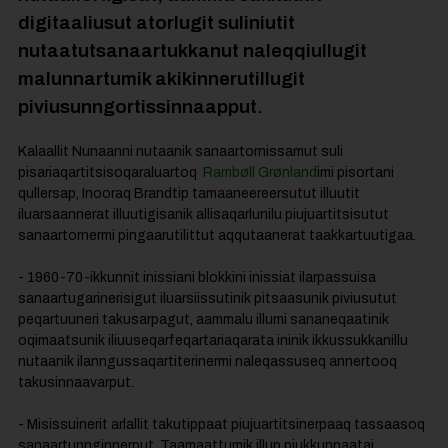
digitaaliusut
atorlugit
suliniutit
nutaatut
sanaartukkanut
naleqqiullugit
malunnartumik
akikinnerutillugit
piviusunngortissinnaapput
.
Kalaallit Nunaanni nutaanik sanaartornissamut suli
pisariaqartitsisoqaraluartoq
Rambøll Grønland
imi pisortani
qullersap, Inooraq Brandtip tamaaneereersutut illuutit
iluarsaannerat illuutigisanik allisaqarlunilu piujuartitsisutut
sanaartornermi pingaarutilittut aqqutaanerat taakkartuutigaa.
- 1960-70-ikkunnit inissiani blokkini inissiat ilarpassuisa
sanaartugarinerisigut iluarsiissutinik pitsaasunik piviusutut
peqartuuneri takusarpagut, aammalu illumi sananeqaatinik
oqimaatsunik iliuuseqarfeqartariaqarata ininik ikkussukkanillu
nutaanik ilanngussaqartiterinermi naleqassuseq annertooq
takusinnaavarput.
- Misissuinerit arlallit takutippaat piujuartitsinerpaaq tassaasoq
sanaartunnginnerput. Taamaattumik illup piukkunnaatai