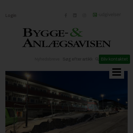
Login
Nyhedsbreve
Bliv kontaktet
Byggeriets udvikling
Materialer og løsninger
Byggepladsen
Anlæg
Til Håndværkeren
Partnere