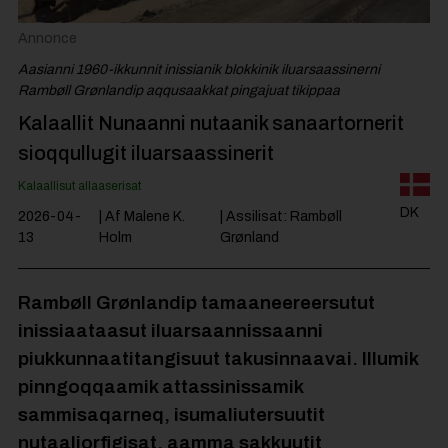
Jobportal
Annonce
Aasianni 1960-ikkunnit inissianik blokkinik iluarsaassinerni
Rambøll Grønlandip aqqusaakkat pingajuat tikippaa
Kalaallit Nunaanni nutaanik sanaartornerit
sioqqullugit iluarsaassinerit
Kalaallisut allaaserisat
DK
2026-04-
| Af Malene K.
| Assilisat: Rambøll
13
Holm
Grønland
Rambøll
Grønland
ip
tamaaneereersutut
inissiaataasut
iluarsaannissaann
i
piukkunnaatit
angisuut
takusinnaavai
.
Illumik
pinngoqqaamik
attassinissamik
sammisaqarneq
,
isumaliutersuutit
nutaaliorfigisat
,
aamma
sakkuutit