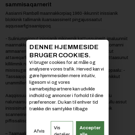
sammisaqarnerit
Aasianni Rambøll maannakkorpiaq 1960-ikkunnit inissianik
blokkinik tallimanik iluarsaassinerit pingajussaatut
aqqusaarfigisaaniippoq.
- Suliniummiipput inissianik mikinernik kattussuinerit, imaluunniit
maannakkut pisariaqartitanut inissaqalersillugu init akornanni
DENNE HJEMMESIDE
ammaanerit. Aamma inissisimaffigisani killeqanngitsutut
BRUGER COOKIES.
attaveqarfilittut tikitaqarsinnaassuseq, aammalu innuttaasunut
Vi bruger cookies for at måle og
killilimmik nikissinnaassusilinnut sianiginninneq
analysere vores trafik. Herved kan vi
misissugaraagut, Inooraq Brandt oqaluttuarpoq, ilaliuppaalu: -
gøre hjemmesiden mere intuitiv,
Tassaapput suliassat pissanganarlutillu nutaaliorniarnikkut
ligesom vi og vores
unammillerfissallit.
samarbejdspartnere kan udvikle
indhold og annoncer i forhold til dine
Aaqqissuussaasumik 3D-mik scannerineq, digitaalimillu
præferencer. Du kan til enhver tid
nalunaarsuineq aningaasaqarnermut piffissalersuutinullu assut
inissisimaffeqarput. Takusaanermi siullermi annertuumik
trække din samtykke tilbage
scannerinissamut qanoq ililluni annertunermik
piffissaliisoqartarneq Brandtip oqaluttuaraa:
Vis
Accepter
Afvis
– Taamaalilluta suliassap piareersarneranut, aamma
detaljer
alle