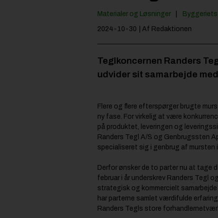
Materialer og Løsninger
Byggeriets 
2024-10-30
| Af Redaktionen
Teglkoncernen Randers Tegl 
udvider sit samarbejde med
Flere og flere efterspørger brugte murst
ny fase. For virkelig at være konkurre
på produktet, leveringen og leveringss
Randers Tegl A/S og Genbrugssten Ap
specialiseret sig i genbrug af mursten i
Derfor ønsker de to parter nu at tage de
februar i år underskrev Randers Tegl 
strategisk og kommercielt samarbejde
har parterne samlet værdifulde erfari
Randers Tegls store forhandlernetvær