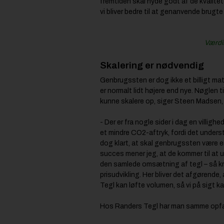
fremtiden skal nyde godt af de kvalitet
vi bliver bedre til at genanvende brugt
Værdib
Skalering er nødvendig
Genbrugssten er dog ikke et billigt ma
er normalt lidt højere end nye. Nøglen t
kunne skalere op, siger Steen Madsen, 
- Der er fra nogle sider i dag en villigh
et mindre CO2-aftryk, fordi det underst
dog klart, at skal genbrugssten være 
succes mener jeg, at de kommer til at u
den samlede omsætning af tegl – så k
prisudvikling. Her bliver det afgørende
Tegl kan løfte volumen, så vi på sigt 
Hos Randers Tegl har man samme opfa