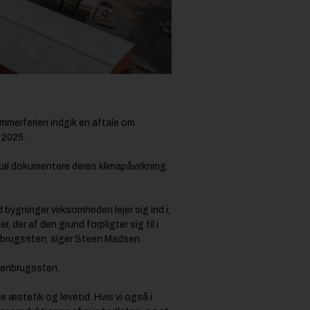
merferien indgik en aftale om
i 2025.
skal dokumentere deres klimapåvirkning.
 bygninger virksomheden lejer sig ind i,
 der af den grund forpligter sig til i
enbrugssten, siger Steen Madsen.
Genbrugssten.
e æstetik og levetid. Hvis vi også i