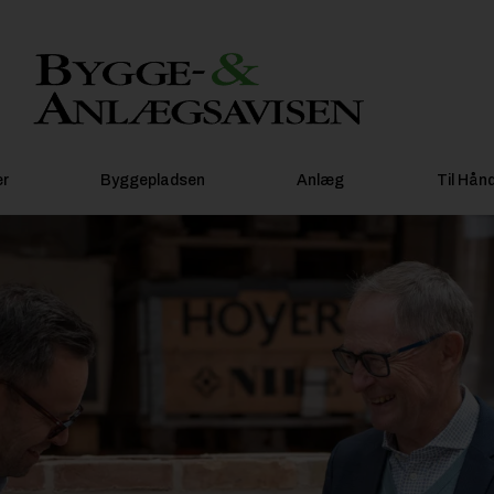
er
Byggepladsen
Anlæg
Til Hån