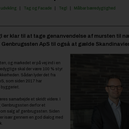
udvikling
Tag og Facade
Tegl
Målbar bæredygtighed
er klar til at tage genanvendelse af mursten til 
 Genbrugssten ApS til også at gælde Skandinavie
en, og markedet er på vej ind i en
ncedygtige skal der være 100 % styr
ikkerheden. Sådan lyder det fra
S, som siden 2017 har
 byggeriet.
res samarbejde et skridt videre. I
og Genbrugssten derfor et
 om salg af genbrugssten. Siden
nger især gennem en god dialog med
k.