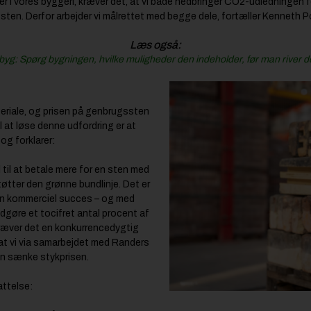
er i vores byggeri, kræver det, at vi både nedbringer CO2-udledningen 
e sten. Derfor arbejder vi målrettet med begge dele, fortæller Kenneth 
Læs også:
yg: Spørg bygningen, hvilke muligheder den indeholder, før man river 
teriale, og prisen på genbrugssten
il at løse denne udfordring er at
og forklarer:
ed til at betale mere for en sten med
øtter den grønne bundlinje. Det er
en kommerciel succes – og med
dgøre et tocifret antal procent af
ræver det en konkurrencedygtig
, at vi via samarbejdet med Randers
kan sænke stykprisen.
ttelse: