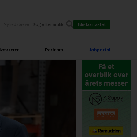
Nyhedsbreve
Bliv kontaktet
dværkeren
Partnere
Jobportal