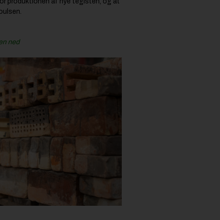
for produktionen af nye teglsten, og at
Poulsen.
den ned