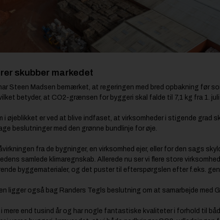
rer skubber markedet
har Steen Madsen bemærket, at regeringen med bred opbakning før som
ilket betyder, at CO2-grænsen for byggeri skal falde til 7,1 kg fra 1. jul
 øjeblikket er ved at blive indfaset, at virksomheder i stigende grad 
 tage beslutninger med den grønne bundlinje for øje.
irkningen fra de bygninger, en virksomhed ejer, eller for den sags skyld
hedens samlede klimaregnskab. Allerede nu ser vi flere store virksomheder,
nde byggematerialer, og det puster til efterspørgslen efter f.eks. g
en ligger også bag Randers Tegls beslutning om at samarbejde med 
mere end tusind år og har nogle fantastiske kvaliteter i forhold til båd