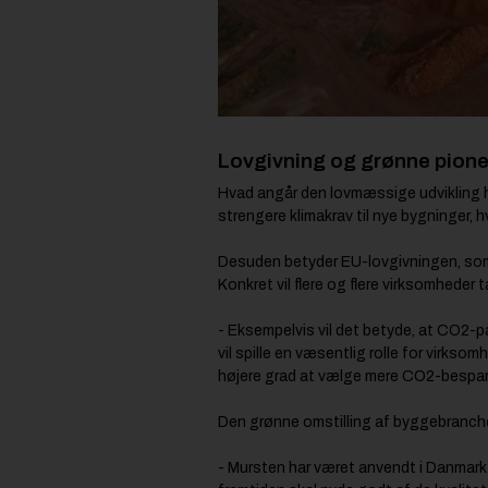
Lovgivning og grønne pione
Hvad angår den lovmæssige udvikling 
strengere klimakrav til nye bygninger, hv
Desuden betyder EU-lovgivningen, som i
Konkret vil flere og flere virksomheder
- Eksempelvis vil det betyde, at CO2-påv
vil spille en væsentlig rolle for virksom
højere grad at vælge mere CO2-bespare
Den grønne omstilling af byggebranch
- Mursten har været anvendt i Danmark i 