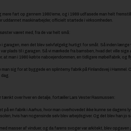
mere fart op gennem 1980’erne, og i 1989 udfasede man helt fremstill
r uddannet maskinarbejder, officielt startede i virksomheden.
øster været med, fra de var helt små:
 i garagen, men det blev selvfølgelig hurtigt for småt. Så inden længe
e var plads til i garagen. Så vi mærkede fra barnsben, hvad det ville sig
r, at man i 1980 købte naboejendommen, en tidligere møbelfabrik, og fl
 man sig for at byggede en splinterny fabrik på Finlandsvej i Hammel. Og
i dag.
ar tænkt over hver en detalje, fortæller Lars Vester Rasmussen:
et på en fabrik i Aarhus, hvor man overhovedet ikke kunne se dagens lys
solen, hvis han nogensinde selv blev arbejdsgiver. Og det blev han jo 
ed masser af vinduer, og da farens svoger var arkitekt, blev opgaven gi