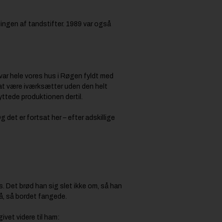
ingen af tandstifter. 1989 var også
 var hele vores hus i Røgen fyldt med
e at være iværksætter uden den helt
yttede produktionen dertil.
 det er fortsat her – efter adskillige
. Det brød han sig slet ikke om, så han
så, så bordet fangede.
vet videre til ham: