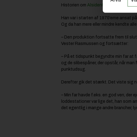
Historien om
Alsident System
er i før
Han var i starten af 1970’erne ansat p
Og da han mere eller mindre kendte all
– Den produktion fortsatte frem til slu
Vester Rasmussen og fortsætter:
– På et tidspunkt begyndte min far at f
og de slibespåner, der opstår, når man 
punktudsug.
Derefter gik det stærkt. Det viste sig 
– Min far havde f.eks. en god ven, der
loddestationer var lige det, han som a
det egentlig i mange andre brancher, ly