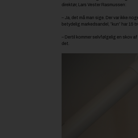
direktør, Lars Vester Rasmussen:
– Ja, det må man sige. Der var ikke nog
betydelig markedsandel, ”kun” har 15 t
– Dertil kommer selvfølgelig en skov a
det.