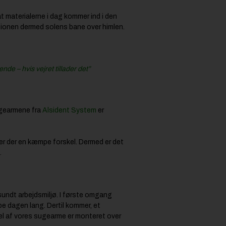
at materialerne i dag kommer ind i den
tionen dermed solens bane over himlen.
e – hvis vejret tillader det”
sugearmene fra
Alsident System
er
, er der en kæmpe forskel. Dermed er det
.
 sundt arbejdsmiljø. I første omgang
pe dagen lang. Dertil kommer, et
del af vores sugearme er monteret over