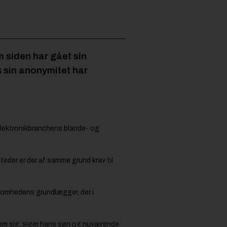
 siden har gået sin
s sin anonymitet har
 elektronikbranchens blande- og
teder er der af samme grund krav til
ksomhedens grundlægger, der i
om sig, siger hans søn og nuværende