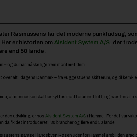
ester Rasmussens far det moderne punktudsug, som
 Her er historien om
Alsident System A/S
, der trod
lere end 50 lande.
em – og du har måske ligefrem monteret dem.
 over alt i dagens Danmark – fra vuggestuens skifterum, og til kemi-
lerne, at mennesker skal beskyttes mod forurenet luft, og næsten alle s
er den udvikling, er hos
Alsident System A/S
i Hammel. For det var vir
da fik det introduceret i 30 brancher og flere end 50 lande.
dlæggerens garage i landsbyen Røgen udenfor Hammel greb i den grad 