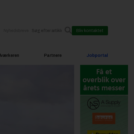
Nyhedsbreve
Bliv kontaktet
dværkeren
Partnere
Jobportal