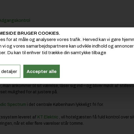
 Adgangskontrol
MESIDE BRUGER COOKIES.
ies for at måle og analysere vores trafik. Herved kan vi gøre hj
om vi og vores samarbejdspartnere kan udvikle indhold og annoncer i
avn er blevet udstyret med et avanceret BMS-sys
er. Du kan til enhver tid trække din samtykke tilbage
l med værelsesoplevelsen, mens hotellet kan bruge
ingen
 detaljer
Accepter alle
man ankommer til sit værelse, låser sig ind – og bliver mødt af stillest
set mulighed for at justere på.
dic Spectrum
i det centrale København lykkeligt fri for.
gssystem leveret af
KT Elektric
, vil hotelgæsten få fuld kontrol over s
ingen, når et eller flere værelser står tomme.