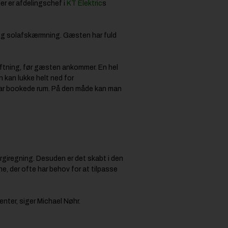
er er afdelingschef i
KT Elektric
s
g og solafskærmning. Gæsten har fuld
ftning, før gæsten ankommer. En hel
 kan lukke helt ned for
t par bookede rum. På den måde kan man
ergiregning. Desuden er det skabt i den
e, der ofte har behov for at tilpasse
nter, siger Michael Nøhr.