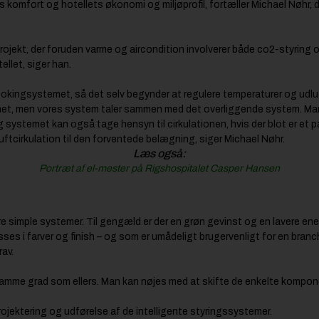
 komfort og hotellets økonomi og miljøprofil, fortæller Michael Nøhr, d
rojekt, der foruden varme og aircondition involverer både co2-styrin
llet, siger han.
kingsystemet, så det selv begynder at regulere temperaturer og udlu
rummet, men vores system taler sammen med det overliggende system. Man
og systemet kan også tage hensyn til cirkulationen, hvis der blot er e
uftcirkulation til den forventede belægning, siger Michael Nøhr.
Læs også:
Portræt af el-mester på Rigshospitalet Casper Hansen
re simple systemer. Til gengæld er der en grøn gevinst og en lavere en
es i farver og finish – og som er umådeligt brugervenligt for en branch
rav.
 samme grad som ellers. Man kan nøjes med at skifte de enkelte kompone
rojektering og udførelse af de intelligente styringssystemer.