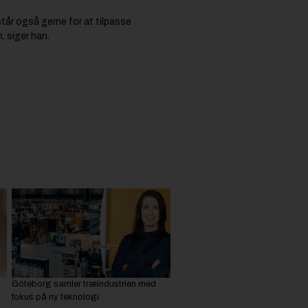
står også gerne for at tilpasse
 siger han.
Göteborg samler træindustrien med
fokus på ny teknologi