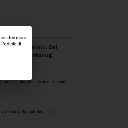
emmesiden mere
 forhold til
tem fra
KT Elektric
. Det
 det til økonomisk og
ående luft, der ofte enten er for varmt
it værelse under opholdet – og