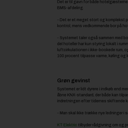
Det er til gavn for både hotelgæsternes
BMS-afdeling.
- Det er et meget stort og komplekst p
kontrol, mens vedkommende bor på hote
- Systemet taler også sammen med boo
del hoteller har kun styring lokalt i 
luftcirkulationen i ikke-bookede rum, 
100 procent tilpasse varme, køling og l
Grøn gevinst
Systemet er lidt dyrere i indkøb end me
åbne KNX-standard, der både kan tilpass
indretningen efter tidernes skiftende k
- Man skal ikke trække nye ledninger i
KT Elektric
tilbyder rådgivning om og p