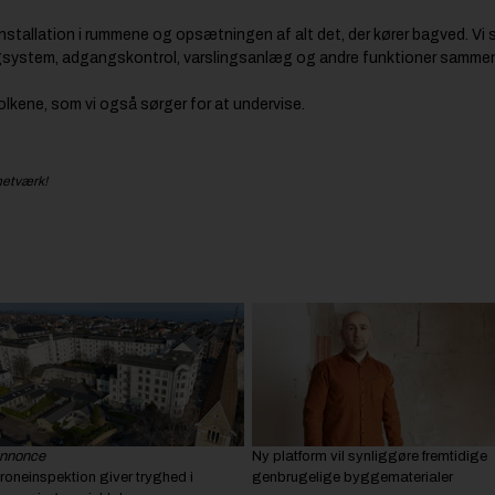
 installation i rummene og opsætningen af alt det, der kører bagved. Vi 
gsystem, adgangskontrol, varslingsanlæg og andre funktioner sammen,
sfolkene, som vi også sørger for at undervise.
netværk!
nnonce
Ny platform vil synliggøre fremtidige
roneinspektion giver tryghed i
genbrugelige byggematerialer