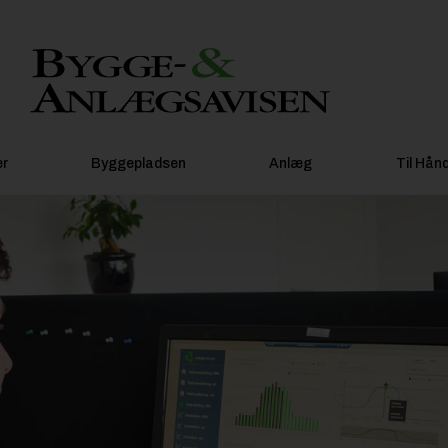
er
Byggepladsen
Anlæg
Til Hån