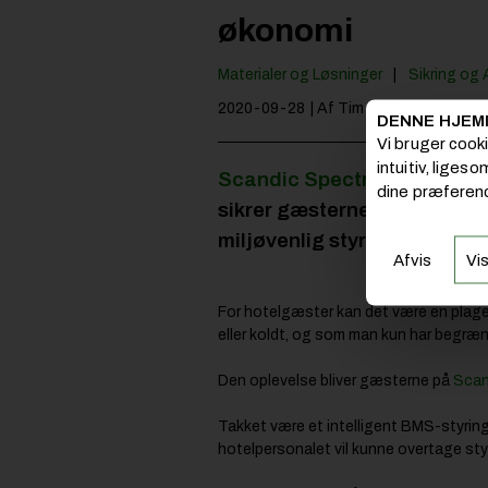
økonomi
Materialer og Løsninger
Sikring og
2020-09-28
| Af Tim Panduro
DENNE HJEM
Vi bruger cook
intuitiv, liges
Scandic Spectrum
i Københ
dine præferenc
sikrer gæsterne fuld kontro
miljøvenlig styring af bygn
Afvis
Vis
For hotelgæster kan det være en plage; 
eller koldt, og som man kun har begræn
Den oplevelse bliver gæsterne på
Scan
Takket være et intelligent BMS-styrin
hotelpersonalet vil kunne overtage styr