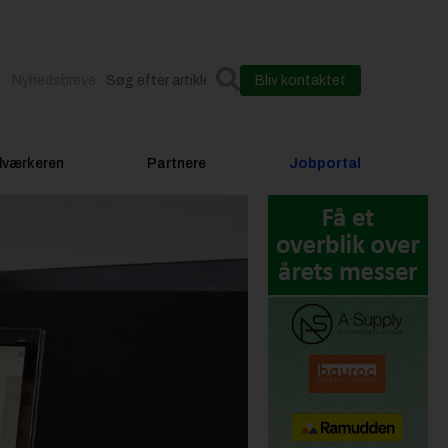
Nyhedsbreve
Bliv kontaktet
dværkeren
Partnere
Jobportal