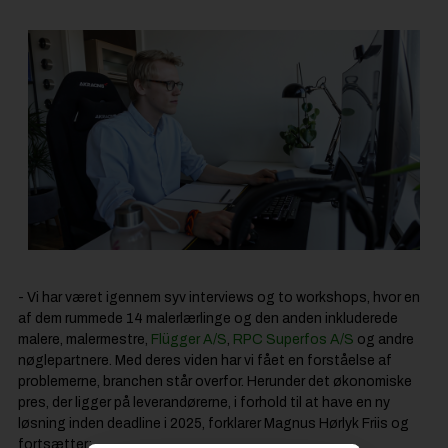
- Vi har været igennem syv interviews og to workshops, hvor en
af dem rummede 14 malerlærlinge og den anden inkluderede
malere, malermestre,
Flügger A/S
,
RPC Superfos A/S
og andre
nøglepartnere. Med deres viden har vi fået en forståelse af
problemerne, branchen står overfor. Herunder det økonomiske
pres, der ligger på leverandørerne, i forhold til at have en ny
løsning inden deadline i 2025, forklarer Magnus Hørlyk Friis og
fortsætter: