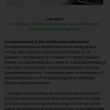
Læs også:
Debatindlæg af direktør Ole Draborg, Danske Malermestre:
Bagatelgrænse for løfteregler, tak!
En ny erstatning til den traditionelle malerspand
De ingeniørstuderende arbejder ikke med en færdigudviklet
løsning, men snarere at skabe en god forståelse for de
problemer, som skal løses. Et opdateret EU-direktiv strammer
kravene, så Danmark skal genanvende 50 % af al plastemballage
inden 2025, og det betyder, at plastik-malerspande ikke er en
langtidsholdbar løsning. Opdateringen giver virksomhederne et
økonomisk incitament til at genoverveje deres emballage.
Magnus Hørlyk Friis slutter af:
- Vi arbejder med en løsning, der vil reducere det samlede CO2-
aftryk, for selve produktionen af en 10 liters enhed, til 0,38 kg
CO2. Det vil give en besparelse på 0,8 kg CO2 for hver 10 liter
maling, der produceres af vores løsning frem for de traditionelle