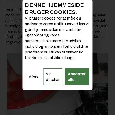
DENNE HJEMMESIDE
- Vi er derfor ved at udvikle en ny malingsemballage, der
BRUGER COOKIES.
imødekommer EU's 2025-tiltag om bæredygtigt forbrug samt
Vi bruger cookies for at måle og
verdensmål 12 (Ansvarligt forbrug og produktion). Ud overdet
analysere vores trafik. Herved kan vi
bæredygtige fokus har vi også tænkt på ergonomi – den gamle
gøre hjemmesiden mere intuitiv,
malerspand inviterer nemlig til, at man løfter en spand i hver
ligesom vi og vores
hånd, og derved ender med at bære 20 liter maling – hvilket er
samarbejdspartnere kan udvikle
langt over arbejdsstyrelsens tilladelser.
indhold og annoncer i forhold til dine
præferencer. Du kan til enhver tid
trække din samtykke tilbage
Vis
Accepter
Afvis
detaljer
alle