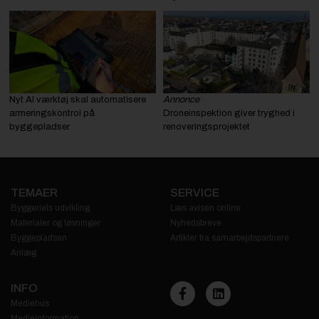
Nyt AI værktøj skal automatisere
Annonce
armeringskontrol på
Droneinspektion giver tryghed i
byggepladser
renoveringsprojektet
TEMAER
SERVICE
Byggeriets udvikling
Læs avisen online
Materialer og løsninger
Nyhedsbreve
Byggepladsen
Artikler fra samarbejdspartnere
Anlæg
INFO
Mediehus
Medieinformation