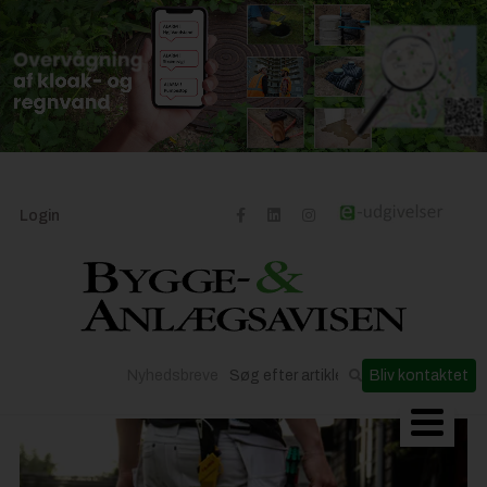
Login
Nyhedsbreve
Bliv kontaktet
Byggeriets udvikling
Materialer og løsninger