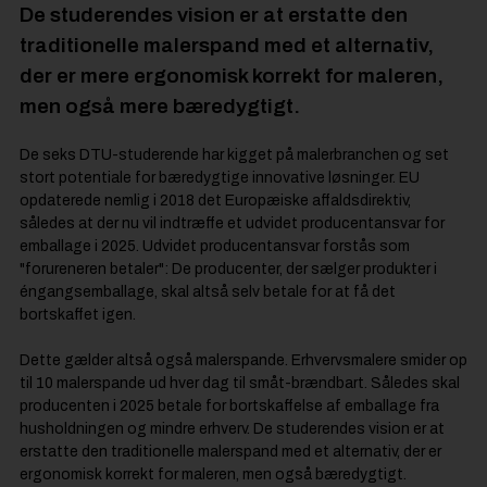
De studerendes vision er at erstatte den
traditionelle malerspand med et alternativ,
der er mere ergonomisk korrekt for maleren,
men også mere bæredygtigt.
De seks DTU-studerende har kigget på malerbranchen og set
stort potentiale for bæredygtige innovative løsninger. EU
opdaterede nemlig i 2018 det Europæiske affaldsdirektiv,
således at der nu vil indtræffe et udvidet producentansvar for
emballage i 2025. Udvidet producentansvar forstås som
"forureneren betaler": De producenter, der sælger produkter i
éngangsemballage, skal altså selv betale for at få det
bortskaffet igen.
Dette gælder altså også malerspande. Erhvervsmalere smider op
til 10 malerspande ud hver dag til småt-brændbart. Således skal
producenten i 2025 betale for bortskaffelse af emballage fra
husholdningen og mindre erhverv. De studerendes vision er at
erstatte den traditionelle malerspand med et alternativ, der er
ergonomisk korrekt for maleren, men også bæredygtigt.