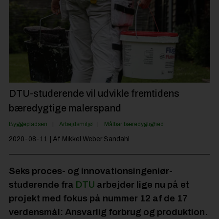
Byggepladsen
Anlæg
Til Håndværkeren
Partnere
Jobportal
DTU-studerende vil udvikle fremtidens
bæredygtige malerspand
Byggepladsen
Arbejdsmiljø
Målbar bæredygtighed
2020-08-11
| Af Mikkel Weber Sandahl
Seks proces- og innovationsingeniør-
studerende fra
DTU
arbejder lige nu på et
projekt med fokus på nummer 12 af de 17
verdensmål: Ansvarlig forbrug og produktion.