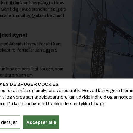
kat til tårnkran blev pålagt et krav
. Samtidig havde branchen tidligere
er af en mobil byggekran blev bedt
jdstilsynet
g med Arbejdstilsynet for at få en
skabt ro, fortæller Jan Eggert,
 kun krav om certifikat for den, som
ekendtgørelsen om
er ikke er krav om certifikat: Ved
MESIDE BRUGER COOKIES.
ner efter opstilling eller
ies for at måle og analysere vores trafik. Herved kan vi gøre hj
e, at alt fungerer, som det skal,
om vi og vores samarbejdspartnere kan udvikle indhold og annoncer i
er. Du kan til enhver tid trække din samtykke tilbage
kraner:
ifikat.
 detaljer
Accepter alle
d certifikat til mobilkran.
il tårnkran, men ikke opstilles,