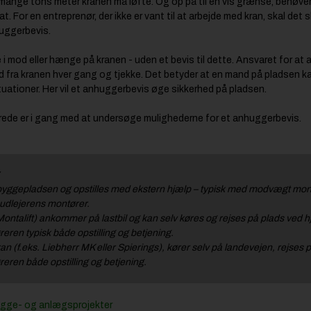
or mange tons meter kranen må løfte. Og op på til en vis grænse, behøver 
t. For en entreprenør, der ikke er vant til at arbejde med kran, skal det sk
uggerbevis.
 i mod eller hænge på kranen - uden et bevis til dette. Ansvaret for at ar
 fra kranen hver gang og tjekke. Det betyder at en mand på pladsen kan
tuationer. Her vil et anhuggerbevis øge sikkerhed på pladsen.
erede er i gang med at undersøge mulighederne for et anhuggerbevis.
byggepladsen og opstilles med ekstern hjælp – typisk med modvægt montere
f udlejerens montører.
ntalift) ankommer på lastbil og kan selv køres og rejses på plads ved 
eren typisk både opstilling og betjening.
n (f.eks. Liebherr MK eller Spierings), kører selv på landevejen, rejses
reren både opstilling og betjening.
bygge- og anlægsprojekter