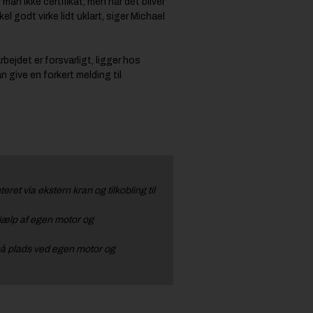
man ikke certifikat, men når det bliver
el godt virke lidt uklart, siger Michael
bejdet er forsvarligt, ligger hos
 give en forkert melding til
t via ekstern kran og tilkobling til
hjælp af egen motor og
 på plads ved egen motor og