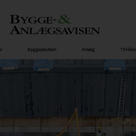
er
Byggepladsen
Anlæg
Til Hån