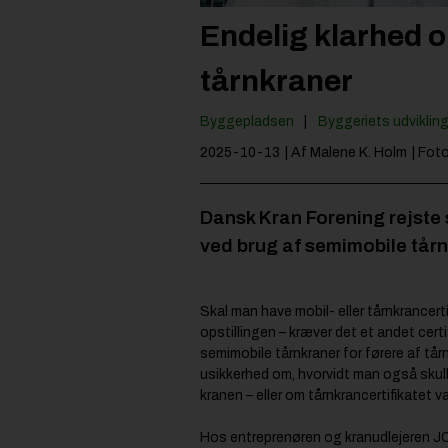
Endelig klarhed o
tårnkraner
Byggepladsen
Byggeriets udviklin
2025-10-13
| Af Malene K. Holm
| Fo
Dansk Kran Forening rejste 
ved brug af semimobile tårn
Skal man have mobil- eller tårnkrancer
opstillingen – kræver det et andet certif
semimobile tårnkraner for førere af tår
usikkerhed om, hvorvidt man også skulle 
kranen – eller om tårnkrancertifikatet v
Hos entreprenøren og kranudlejeren 