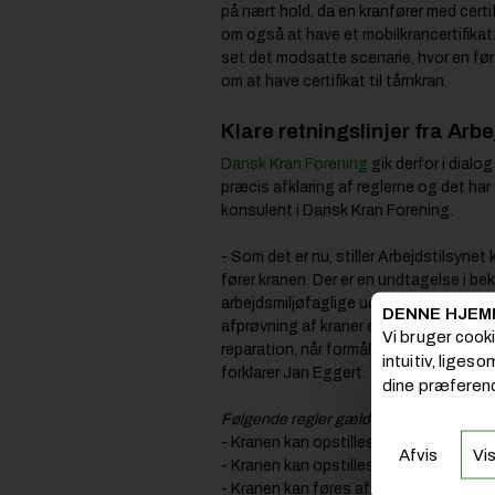
på nært hold, da en kranfører med certifi
om også at have et mobilkrancertifikat
set det modsatte scenarie, hvor en før
om at have certifikat til tårnkran.
Klare retningslinjer fra Arbe
Dansk Kran Forening
gik derfor i dialo
præcis afklaring af reglerne og det har 
konsulent i Dansk Kran Forening.
- Som det er nu, stiller Arbejdstilsynet
fører kranen. Der er en undtagelse i b
arbejdsmiljøfaglige uddannelser om at d
DENNE HJEM
afprøvning af kraner eller lignende maski
Vi bruger cook
reparation, når formålet er at kontroller
intuitiv, liges
forklarer Jan Eggert.
dine præferenc
Følgende regler gælder for semimobile 
- Kranen kan opstilles uden krav om cert
Afvis
Vis
- Kranen kan opstilles og føres af en me
- Kranen kan føres af en med certifikat t