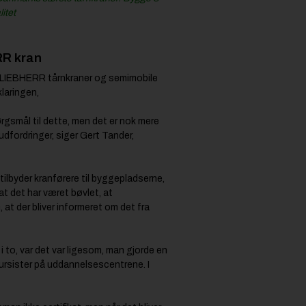
itet
RR kran
r LIEBHERR tårnkraner og semimobile
klaringen,
rgsmål til dette, men det er nok mere
udfordringer, siger Gert Tander,
ilbyder kranførere til byggepladserne,
t det har været bøvlet, at
, at der bliver informeret om det fra
i to, var det var ligesom, man gjorde en
 kursister på uddannelsescentrene. I