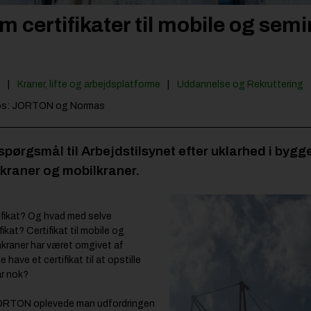
m certifikater til mobile og sem
g
Kraner, lifte og arbejdsplatforme
Uddannelse og Rekruttering
tos: JORTON og Normas
spørgsmål til Arbejdstilsynet efter uklarhed i byg
kraner og mobilkraner.
tifikat? Og hvad med selve
ikat? Certifikat til mobile og
nkraner har været omgivet af
have et certifikat til at opstille
ar nok?
JORTON oplevede man udfordringen