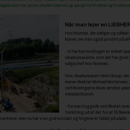
ægsavisen har sat en ekspert stævne og spurgt ind til teknik og funktional
Når man lejer en LIEBHE
Hos Normas, der sælger og udleje
kraner, ser man også positivt på af
- Vi har kun modtaget et enkelt spø
vikarbureauerne, som det har givet 
salgschef hos Normas.
Hos vikarbureauet Hemi Group, der t
mener direktør Michael Mortensen, a
certificeringerne bliver ændret uden
Arbejdstilsynet.
- Da man huggede certifikatet over 
forretning ud af det for at få flere
uscentrene, men nu har vi en god kontakt og tingene er faldet på plads.