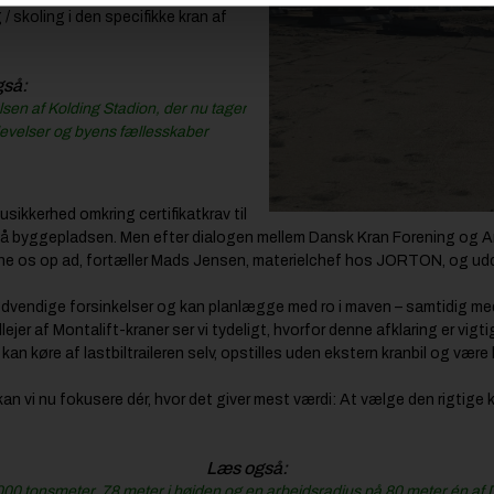
skoling i den specifikke kran af
gså:
en af Kolding Stadion, der nu tager
plevelser og byens fællesskaber
sikkerhed omkring certifikatkrav til
 på byggepladsen. Men efter dialogen mellem Dansk Kran Forening og A
læne os op ad, fortæller Mads Jensen, materielchef hos JORTON, og ud
unødvendige forsinkelser og kan planlægge med ro i maven – samtidig med
er af Montalift-kraner ser vi tydeligt, hvorfor denne afklaring er vigti
an køre af lastbiltraileren selv, opstilles uden ekstern kranbil og være k
 kan vi nu fokusere dér, hvor det giver mest værdi: At vælge den rigtige 
Læs også:
00 tonsmeter, 78 meter i højden og en arbejdsradius på 80 meter én af