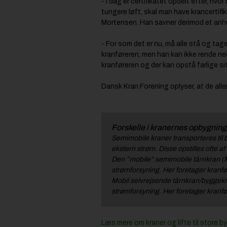
- I dag er certifikatet opdelt efter, hv
tungere løft, skal man have krancertifika
Mortensen. Han savner derimod et anh
- For som det er nu, må alle stå og tage
kranføreren, men han kan ikke rende ned
kranføreren og der kan opstå farlige si
Dansk Kran Forening oplyser, at de all
Forskelle i kranernes opbygning
Semimobile kraner transporteres til 
ekstern strøm. Disse opstilles ofte a
Den ”mobile” semimobile tårnkran (Mo
strømforsyning. Her foretager kranfør
Mobil selvrejsende tårnkran/byggekra
strømforsyning. Her foretager kranfø
Læs mere om kraner og lifte til store 