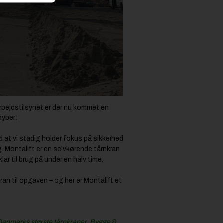
rbejdstilsynet er der nu kommet en
dyber:
 at vi stadig holder fokus på sikkerhed
g. Montalift er en selvkørende tårnkran
lar til brug på under en halv time.
kran til opgaven – og her er Montalift et
 Danmarks største tårnkraner. Bygge &