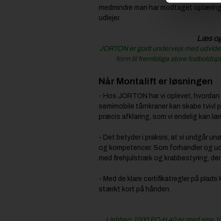
medmindre man har modtaget oplæring / 
udlejer.
Læs o
JORTON er godt undervejs med udvidels
form til fremtidige store fodboldo
Når Montalift er løsningen
- Hos JORTON har vi oplevet, hvordan u
semimobile tårnkraner kan skabe tvivl
præcis afklaring, som vi endelig kan 
- Det betyder i praksis, at vi undgår 
og kompetencer. Som forhandler og udlej
med firehjulstræk og krabbestyring, der k
- Med de klare certifikatregler på plads
stærkt kort på hånden.
Liebherr 1000 EC-H 40 er med sine 10