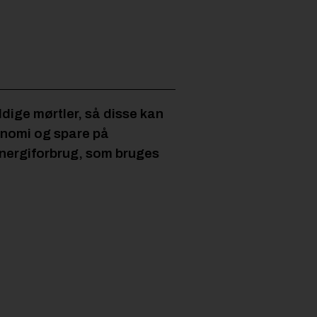
ige mørtler, så disse kan
konomi og spare på
energiforbrug, som bruges