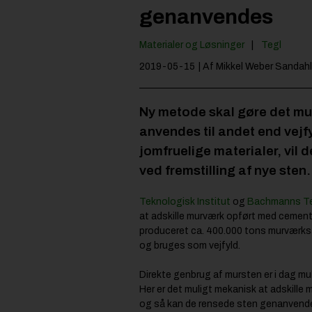
genanvendes
Materialer og Løsninger
Tegl
2019-05-15
| Af Mikkel Weber Sandahl
Ny metode skal gøre det mu
anvendes til andet end vejfy
jomfruelige materialer, vi
ved fremstilling af nye sten.
Teknologisk Institut
og
Bachmanns T
at adskille murværk opført med cementh
produceret ca. 400.000 tons murværksa
og bruges som vejfyld.
Direkte genbrug af mursten er i dag mu
Her er det muligt mekanisk at adskille
og så kan de rensede sten genanvendes