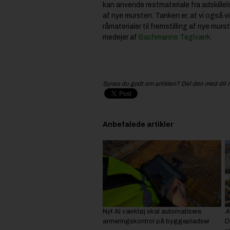
kan anvende restmateriale fra adskillel
af nye mursten. Tanken er, at vi også v
råmaterialer til fremstilling af nye mur
medejer af
Bachmanns Teglværk
.
Synes du godt om artiklen? Del den med dit 
Anbefalede artikler
Nyt AI værktøj skal automatisere
A
armeringskontrol på byggepladser
D