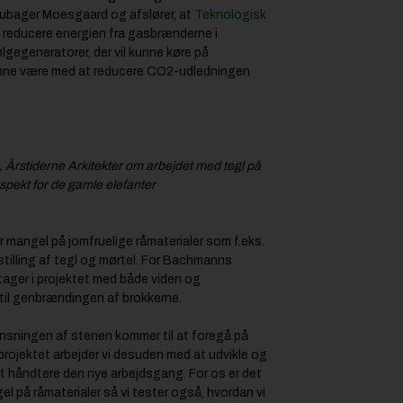
Stubager Moesgaard og afslører, at
Teknologisk
 reducere energien fra gasbrænderne i
gegeneratorer, der vil kunne køre på
kunne være med at reducere CO2-udledningen
 Årstiderne Arkitekter om arbejdet med tegl på
pekt for de gamle elefanter
 mangel på jomfruelige råmaterialer som f.eks.
tilling af tegl og mørtel. For Bachmanns
ltager i projektet med både viden og
til genbrændingen af brokkerne.
ensningen af stenen kommer til at foregå på
projektet arbejder vi desuden med at udvikle og
at håndtere den nye arbejdsgang. For os er det
l på råmaterialer så vi tester også, hvordan vi