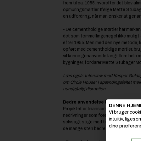
frem til ca. 1955, hvorefter det blev alm
opmuringsmørtler. Ifølge Mette Stuba
en udfordring, når man ønsker at gen
- De cementholdige mørtler har markant
det som tommelfingerregel ikke muligt
efter 1955. Men med den nye metode, k
opført med cementholdige mørtler, bruge
vil kunne genanvende langt flere hele 
bygninger, forklarer Mette Stubager M
Læs også:
Interview med Kasper Gulda
om Circle House: I spændingsfeltet mel
uundgåelig disruption
Bedre anvendelse både nu og frem
DENNE HJEM
Projektet er finansieret af
Miljøstyrels
Vi bruger cook
nedrivninger som foretages i dag, er b
intuitiv, liges
selvsagt stige med tiden. Derfor er det
dine præferenc
de mange sten bedre end i dag.