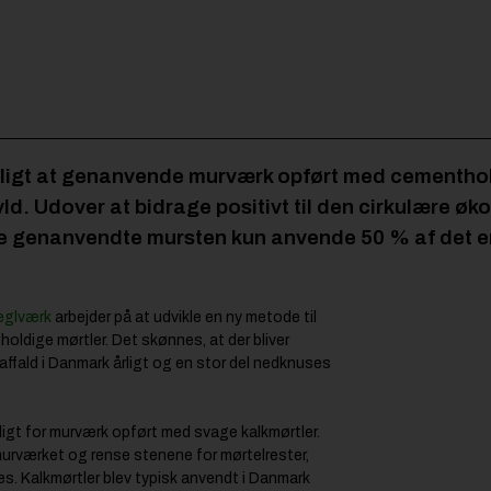
ligt at genanvende murværk opført med cementhold
ld. Udover at bidrage positivt til den cirkulære ø
l de genanvendte mursten kun anvende 50 % af det 
eglværk
arbejder på at udvikle en ny metode til
oldige mørtler. Det skønnes, at der bliver
ffald i Danmark årligt og en stor del nedknuses
ligt for murværk opført med svage kalkmørtler.
 murværket og rense stenene for mørtelrester,
. Kalkmørtler blev typisk anvendt i Danmark