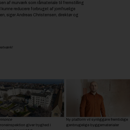
sen af murværk som råmateriale til fremstilling
il kunne reducere forbruget af jomfruelige
sten, siger Andreas Christensen, direktør og
netværk!
nnonce
Ny platform vil synliggøre fremtidige
roneinspektion giver tryghed i
genbrugelige byggematerialer