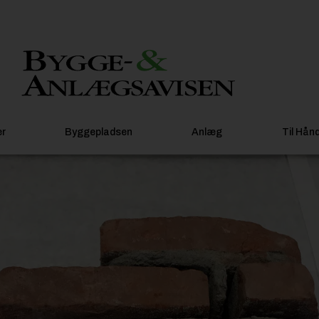
er
Byggepladsen
Anlæg
Til Hån