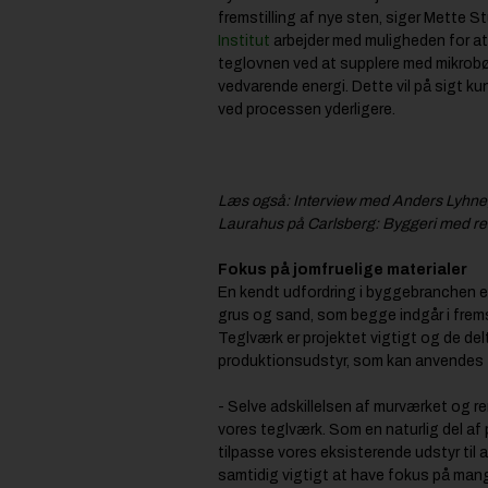
fremstilling af nye sten, siger Mette 
Institut
arbejder med muligheden for at
teglovnen ved at supplere med mikrobøl
vedvarende energi. Dette vil på sigt 
ved processen yderligere.
Læs også:
Interview med Anders Lyhne,
Laurahus på Carlsberg: Byggeri med res
Fokus på jomfruelige materialer
En kendt udfordring i byggebranchen er
grus og sand, som begge indgår i frems
Teglværk er projektet vigtigt og de de
produktionsudstyr, som kan anvendes 
- Selve adskillelsen af murværket og r
vores teglværk. Som en naturlig del af 
tilpasse vores eksisterende udstyr til 
samtidig vigtigt at have fokus på mange