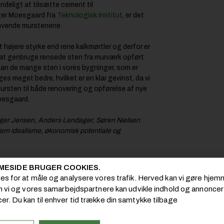
indeligt at tilsætte cement til
ger Moesgaard fra
Teknologisk Institut
, er det
anvende murstenene.
 højere styrke end rene kalkmørtler og derfor er
 at genbruge rensede sten fra murværk opført
an de mange sten i vores bygninger, som er
s meget bedre, hvilket er en klar gevinst, da vi
mursten til både renovering og opførelse af nye
oesgaard.
ger Jensen, Anders Lendager, Søren Nielsen
lem idealisme, økonomisk potentiale og
adrettet
MESIDE BRUGER COOKIES.
en
, som skønner at ca. halvdelen af de
ies for at måle og analysere vores trafik. Herved kan vi gøre hj
ygninger opført efter 1955 og andelen vil
om vi og vores samarbejdspartnere kan udvikle indhold og annoncer i
 vigtigt, at der findes en løsning på at anvende
er. Du kan til enhver tid trække din samtykke tilbage