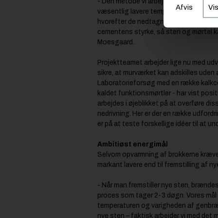
- Den metode vi arbejder på i projekte
Afvis
Vis
væsentlig lavere temperaturer end kalk
hvorefter de nedtagne murværksbrokker
cementens styrke, så sten og mørtel ka
Moesgaard.
Projektteamet arbejder lige nu med udv
sikre, at murværket kan adskilles uden 
Laboratorieforsøg med en række kalkc
kaldet funktionsmørtler - har vist posit
arbejdes i øjeblikket på at overføre dis
nedrivning. Her er der en række udford
er på at teste forskellige idéer til at u
Ambitiøst energimål
Selvom opvarmning af brokkerne kræve
markant lavere end til fremstilling af n
- Når man fremstiller nye sten, brænde
proces som tager 2-3 døgn. Vores mål
temperaturen og varigheden af genbrænd
nye sten – faktisk arbejder vi med det m