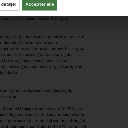
t udnytter, at hærdet cement nedbrydes ved
 detaljer
Accepter alle
. Idéen er, at murværket nedrives nænsomt,
 opvarmes. Det fører til nedbrydning af
n adskilles, forklarer Mette Stubager
ikling af egnede opvarmningsprofiler, som skal
at der opstår revner i murstenen.
ementmørtler samt rene cementmørtler – også
ive resultater omkring adskillelse, og der
se til forsøg med større brokker fra en
ringer omkring revnedannelse, og fokus lige nu
ndgå dette.
r energi, er den krævede energimængde
ye mursten.
s stenene til temperaturer på over 1000°C i en
 med de genanvendte sten er at reducere både
ingen markant i forhold til ved fremstilling af
ål at reducere energiforbruget 50 % i forhold til