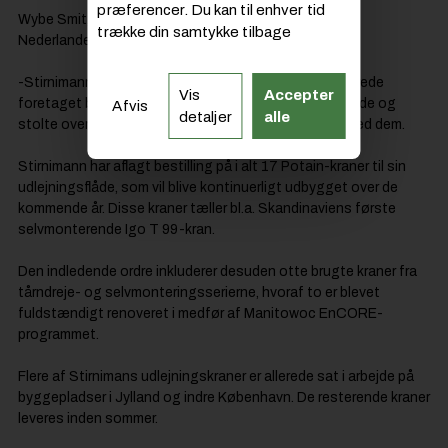
præferencer. Du kan til enhver tid
Wybe Smit, Manitowocs regionalchef for tårnkraner i
trække din samtykke tilbage
Nederlandene og Skandinavien, udtaler:
-Stirnimann har et yderst kompetent team og har allerede
Vis
Accepter
foretaget betydelige investeringer i regionen.Vi er glade og
Afvis
detaljer
alle
stolte over at indgå i et endnu tættere samarbejde med dem.
Stirnimann har aflagt bestilling på i alt 17 Potain-kraner til sin
udlejningsflåde, som vil blive kontinuerligt udbygget over de
kommende år. Disse kraner tæller bl.a. Skandinaviens første
selvmonterende Igo T 99-kran.
Den indledende ordre inkluderer desuden otte brugte kraner fra
tårndreje- og selvmonteringsserierne, hvoraf to er blevet
fuldstændigt renoveret i medfør af Manitowoc EnCORE-
programmet.
Flere af Stirnimans udlejningskraner er allerede sat i arbejde på
byggepladser i Jylland og indre København. De resterende kraner
leveres inden sommer.