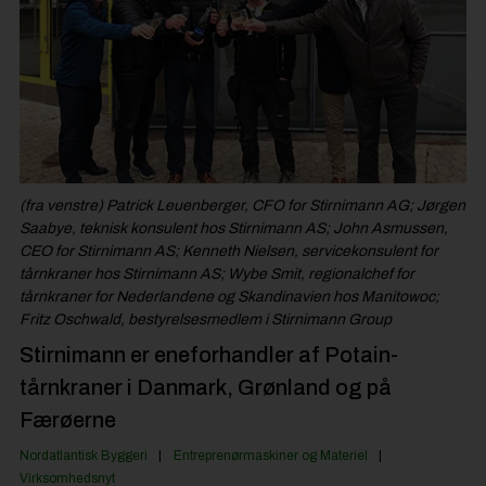
Byggepladsen
Anlæg
Til Håndværkeren
Partnere
Jobportal
(fra venstre) Patrick Leuenberger, CFO for Stirnimann AG; Jørgen
Saabye, teknisk konsulent hos Stirnimann AS; John Asmussen,
CEO for Stirnimann AS; Kenneth Nielsen, servicekonsulent for
tårnkraner hos Stirnimann AS; Wybe Smit, regionalchef for
tårnkraner for Nederlandene og Skandinavien hos Manitowoc;
Fritz Oschwald, bestyrelsesmedlem i Stirnimann Group
Stirnimann er eneforhandler af Potain-
tårnkraner i Danmark, Grønland og på
Færøerne
Nordatlantisk Byggeri
Entreprenørmaskiner og Materiel
Virksomhedsnyt