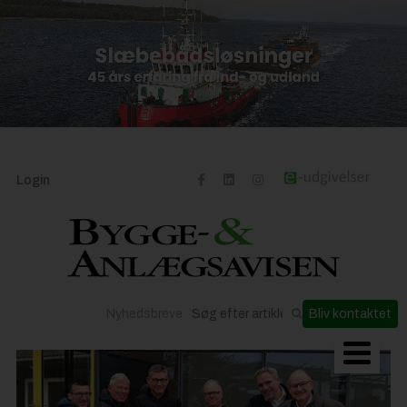
Login
Nyhedsbreve
Bliv kontaktet
Byggeriets udvikling
Materialer og løsninger