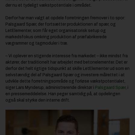
der nu et tydeligt vækstpotentiale i området.
Derfor har man valgt at opdele forretningen fremover i to spor:
Palsgaard Spær, der fortsætter produktionen af spær, og
LetElementer, som får eget organisatorisk setup og
markedsfokus omkring produktion af præfabrikerede
vægrammer og tagmoduler i træ.
– Vi oplever en stigende interesse fra markedet – ikke mindst fra
aktører, der traditionelt har arbejdet med betonelementer. Det er
derfor det helt rigtige tidspunkt at skille LetElementer ud som en
selvstændig del af Palsgaard Spær og investere målrettet i at
udvikle dette forretningsområde og forløse vækstpotentialet,
siger Lars Mynderup, administrerende direktør i
Palsgaard Spær
, i
en pressemeddelelse. Han peger samtidig på, at opdelingen
også skal styrke den interne drift.