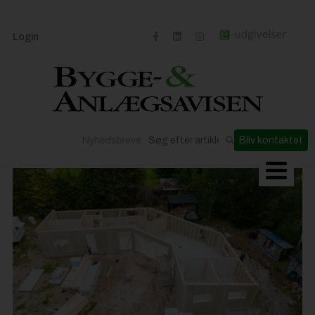
Login
Nyhedsbreve
Bliv kontaktet
Byggeriets udvikling
Materialer og løsninger
Byggepladsen
Anlæg
Til Håndværkeren
Partnere