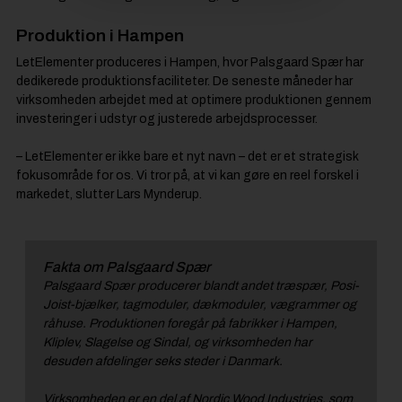
Produktion i Hampen
LetElementer produceres i Hampen, hvor Palsgaard Spær har
dedikerede produktionsfaciliteter. De seneste måneder har
virksomheden arbejdet med at optimere produktionen gennem
investeringer i udstyr og justerede arbejdsprocesser.
– LetElementer er ikke bare et nyt navn – det er et strategisk
fokusområde for os. Vi tror på, at vi kan gøre en reel forskel i
markedet, slutter Lars Mynderup.
Fakta om Palsgaard Spær
Palsgaard Spær producerer blandt andet træspær, Posi-
Joist-bjælker, tagmoduler, dækmoduler, vægrammer og
råhuse. Produktionen foregår på fabrikker i Hampen,
Kliplev, Slagelse og Sindal, og virksomheden har
desuden afdelinger seks steder i Danmark.
Virksomheden er en del af Nordic Wood Industries, som