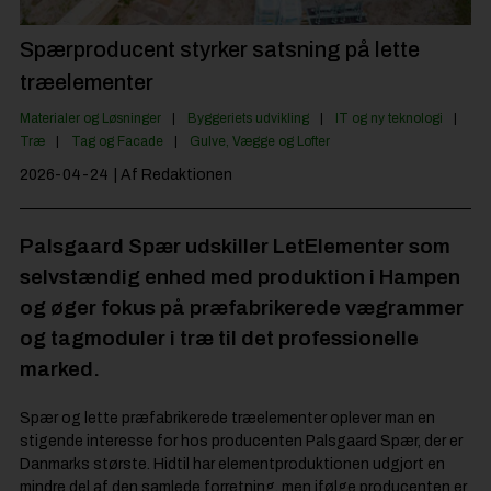
Jobportal
Spærproducent styrker satsning på lette
træelementer
Materialer og Løsninger
Byggeriets udvikling
IT og ny teknologi
Træ
Tag og Facade
Gulve, Vægge og Lofter
2026-04-24
| Af Redaktionen
Palsgaard Spær udskiller LetElementer som
selvstændig enhed med produktion i Hampen
og øger fokus på præfabrikerede vægrammer
og tagmoduler i træ til det professionelle
marked.
Spær og lette præfabrikerede træelementer oplever man en
stigende interesse for hos producenten Palsgaard Spær, der er
Danmarks største. Hidtil har elementproduktionen udgjort en
mindre del af den samlede forretning, men ifølge producenten er