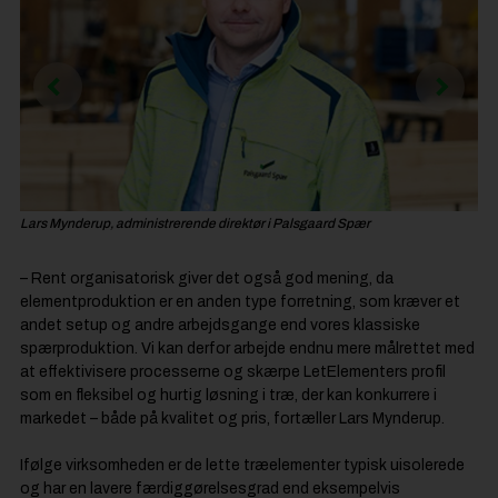
Lars Mynderup, administrerende direktør i Palsgaard Spær
Ste
– Rent organisatorisk giver det også god mening, da
elementproduktion er en anden type forretning, som kræver et
andet setup og andre arbejdsgange end vores klassiske
spærproduktion. Vi kan derfor arbejde endnu mere målrettet med
at effektivisere processerne og skærpe LetElementers profil
som en fleksibel og hurtig løsning i træ, der kan konkurrere i
markedet – både på kvalitet og pris, fortæller Lars Mynderup.
Ifølge virksomheden er de lette træelementer typisk uisolerede
og har en lavere færdiggørelsesgrad end eksempelvis