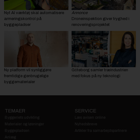
Nyt AI værktøj skal automatisere
Annonce
armeringskontrol på
Droneinspektion giver tryghed i
byggepladser
renoveringsprojektet
Ny platform vil synliggøre
Göteborg samler træindustrien
fremtidige genbrugelige
med fokus på ny teknologi
byggematerialer
TEMAER
SERVICE
Byggeriets udvikling
Læs avisen online
Materialer og løsninger
Nyhedsbreve
Byggepladsen
Artikler fra samarbejdspartnere
Anlæg