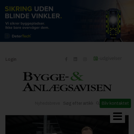
Login
Nyhedsbreve
Bliv kontaktet
Byggeriets udvikling
Materialer og løsninger