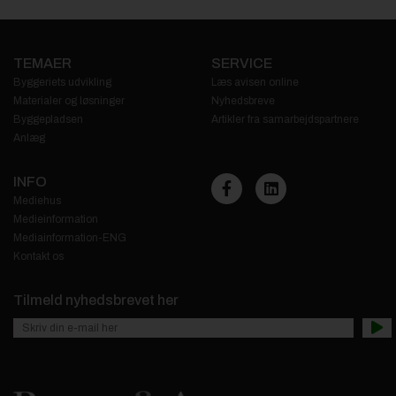
TEMAER
SERVICE
Byggeriets udvikling
Læs avisen online
Materialer og løsninger
Nyhedsbreve
Byggepladsen
Artikler fra samarbejdspartnere
Anlæg
INFO
Mediehus
Medieinformation
Mediainformation-ENG
Kontakt os
Tilmeld nyhedsbrevet her