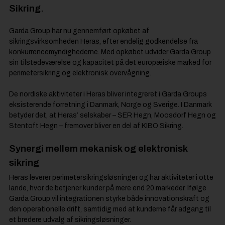
Sikring.
Garda Group har nu gennemført opkøbet af
sikringsvirksomheden Heras, efter endelig godkendelse fra
konkurrencemyndighederne. Med opkøbet udvider Garda Group
sin tilstedeværelse og kapacitet på det europæiske marked for
perimetersikring og elektronisk overvågning.
De nordiske aktiviteter i Heras bliver integreret i Garda Groups
eksisterende forretning i Danmark, Norge og Sverige. I Danmark
betyder det, at Heras’ selskaber – SER Hegn, Moosdorf Hegn og
Stentoft Hegn – fremover bliver en del af KIBO Sikring.
Synergi mellem mekanisk og elektronisk
sikring
Heras leverer perimetersikringsløsninger og har aktiviteter i otte
lande, hvor de betjener kunder på mere end 20 markeder. Ifølge
Garda Group vil integrationen styrke både innovationskraft og
den operationelle drift, samtidig med at kunderne får adgang til
et bredere udvalg af sikringsløsninger.