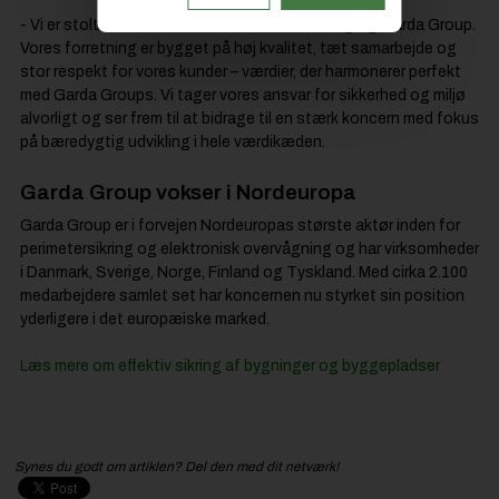
- Vi er stolte over at blive en del af KIBO Sikring og Garda Group.
Vores forretning er bygget på høj kvalitet, tæt samarbejde og
stor respekt for vores kunder – værdier, der harmonerer perfekt
med Garda Groups. Vi tager vores ansvar for sikkerhed og miljø
alvorligt og ser frem til at bidrage til en stærk koncern med fokus
på bæredygtig udvikling i hele værdikæden.
Garda Group vokser i Nordeuropa
Garda Group er i forvejen Nordeuropas største aktør inden for
perimetersikring og elektronisk overvågning og har virksomheder
i Danmark, Sverige, Norge, Finland og Tyskland. Med cirka 2.100
medarbejdere samlet set har koncernen nu styrket sin position
yderligere i det europæiske marked.
Læs mere om effektiv sikring af bygninger og byggepladser
Synes du godt om artiklen? Del den med dit netværk!