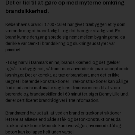
Det er tid til at gøre op med myterne omkring
brandsikkerhed.
Københavns brand i 1700-tallet har givet træbyggeri et ry som
værende meget brandfarligt - og det hænger stadig ved. En
brand kunne dengang sprede sig nemt mellem bygningerne, da
der ikke var tænkt i brandsikring og slukningsudstyret var
primitivt.
- I dag har vi i Danmark en høj brandsikkerhed, og det gælder
også i træbyggeriet, såfremt man anvender de præ-accepterede
løsninger. Det er korrekt, at træ er brandbart, men det er ikke
uegnet i bærende konstruktioner. Trækonstruktioner kan på lige
fod med andre materialer sagtens dimensioneres til at være
bærende og brandadskillende i 60 minutter, siger Benny Lillelund,
der er certificeret brandrådgiver i Træinformation.
Brandmænd har udtalt, at ved en brand er trækonstruktioner
lettere at aflæse end både stål- og betonkonstruktioner, da
trækonstruktioner løbende kan overvåges, hvorimod stål og
beton kan kollapse helt uden varsel.