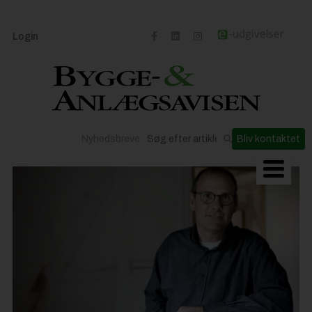
Login
Nyhedsbreve
Bliv kontaktet
Byggeriets udvikling
Materialer og løsninger
Byggepladsen
Anlæg
Til Håndværkeren
Partnere