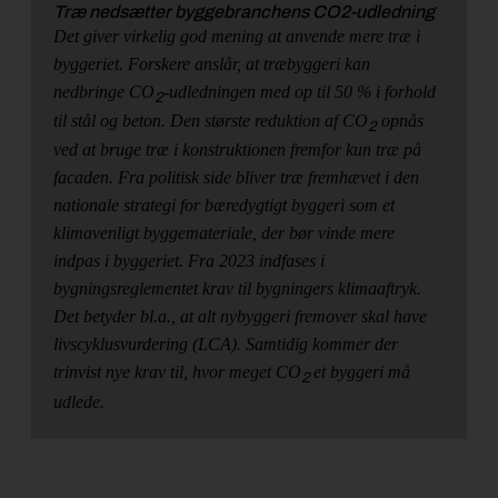
Træ nedsætter byggebranchens CO2-udledning
Det giver virkelig god mening at anvende mere træ i
byggeriet. Forskere anslår, at træbyggeri kan
nedbringe CO
-udledningen med op til 50 % i forhold
2
til stål og beton. Den største reduktion af CO
opnås
2
ved at bruge træ i konstruktionen fremfor kun træ på
facaden. Fra politisk side bliver træ fremhævet i
den
nationale strategi for bæredygtigt byggeri
som et
klimavenligt byggemateriale, der bør vinde mere
indpas i byggeriet. Fra 2023 indfases i
bygningsreglementet krav til bygningers klimaaftryk.
Det betyder bl.a., at alt nybyggeri fremover skal have
livscyklusvurdering (LCA). Samtidig kommer der
trinvist nye krav til, hvor meget CO
et byggeri må
2
udlede.