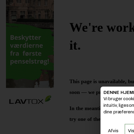
DENNE HJEM
Vi bruger cook
intuitiv, liges
dine præferenc
Afvis
Vis