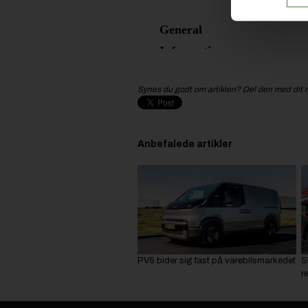
Synes du godt om artiklen? Del den med dit 
Anbefalede artikler
PV5 bider sig fast på varebilsmarkedet
S
r