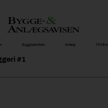
er
Byggepladsen
Anlæg
Til Hån
ggeri #1