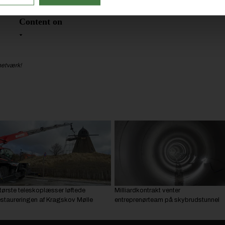
netværk!
tørste teleskoplæsser løftede
Milliardkontrakt venter
estaureringen af Kragskov Mølle
entreprenørteam på skybrudstunnel