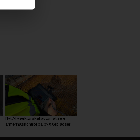
Nyt AI værktøj skal automatisere
armeringskontrol på byggepladser