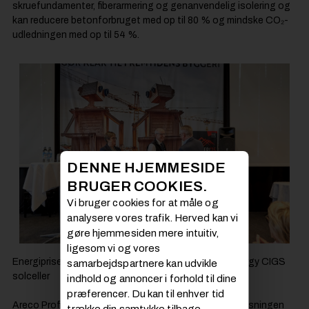
skruefundamenter, fiberarmering og genanvendelig isolering og
kan reducere betonforbruget med op til 80 % og mindske CO₂-
udledningen med op til 54 %.
DENNE HJEMMESIDE
BRUGER COOKIES.
Vi bruger cookies for at måle og
analysere vores trafik. Herved kan vi
gøre hjemmesiden mere intuitiv,
ligesom vi og vores
Energiprisen: Areco Profiles A/S for Areco Green Energy CIGS
samarbejdspartnere kan udvikle
solceller
indhold og annoncer i forhold til dine
præferencer. Du kan til enhver tid
Areco Profiles og Green Energy har udviklet solcelleløsningen