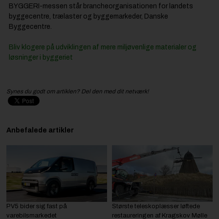
BYGGERI-messen står brancheorganisationen for landets
byggecentre, trælaster og byggemarkeder, Danske
Byggecentre.
Bliv klogere på udviklingen af mere miljøvenlige materialer og
løsninger i byggeriet
Synes du godt om artiklen? Del den med dit netværk!
Anbefalede artikler
PV5 bider sig fast på
Største teleskoplæsser løftede
varebilsmarkedet
restaureringen af Kragskov Mølle