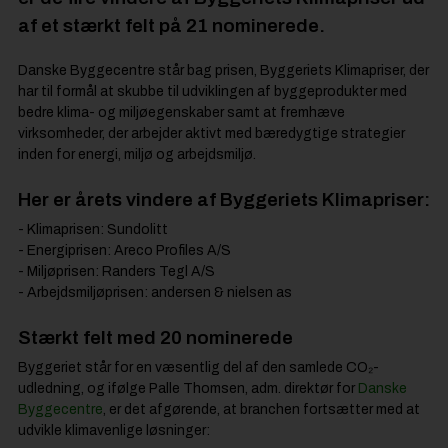
af et stærkt felt på 21 nominerede.
Danske Byggecentre står bag prisen, Byggeriets Klimapriser, der
har til formål at skubbe til udviklingen af byggeprodukter med
bedre klima- og miljøegenskaber samt at fremhæve
virksomheder, der arbejder aktivt med bæredygtige strategier
inden for energi, miljø og arbejdsmiljø.
Her er årets vindere af Byggeriets Klimapriser:
- Klimaprisen: Sundolitt
- Energiprisen: Areco Profiles A/S
- Miljøprisen: Randers Tegl A/S
- Arbejdsmiljøprisen: andersen & nielsen as
Stærkt felt med 20 nominerede
Byggeriet står for en væsentlig del af den samlede CO₂-
udledning, og ifølge Palle Thomsen, adm. direktør for
Danske
Byggecentre
, er det afgørende, at branchen fortsætter med at
udvikle klimavenlige løsninger: