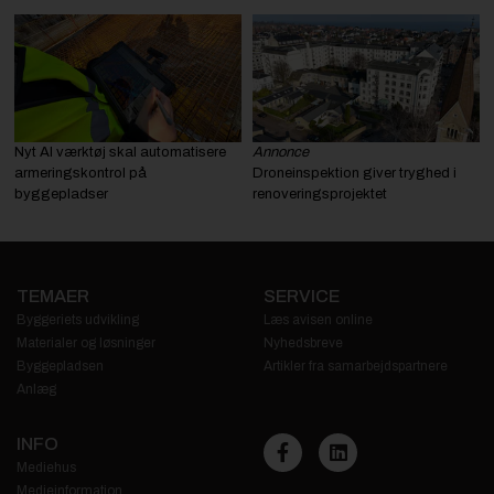
Nyt AI værktøj skal automatisere
Annonce
armeringskontrol på
Droneinspektion giver tryghed i
byggepladser
renoveringsprojektet
TEMAER
SERVICE
Byggeriets udvikling
Læs avisen online
Materialer og løsninger
Nyhedsbreve
Byggepladsen
Artikler fra samarbejdspartnere
Anlæg
INFO
Mediehus
Medieinformation