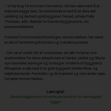
- Vi har brug for konstant innovation, der kan være med til at
reducere begge dele. De nominerede er med til at drive den
udvikling og dermed også byggeriet fremad, udtaler Palle
Thomsen, adm. direktør for Danske Byggecentre, i en
pressemeddelelse.
Formand for Konstruktørforeningen, Kirsten Nielsen, har været
en del af Nomineringskomitéen og overrakte priserne.
- Det var et solidt felt af nominerede, der alle fortjener stor
anerkendelse for deres arbejde med at tænke, udvikle og tilbyde
nye materialer, løsninger og strategier. Vinderne af Byggeriets
Klimapriser er alle med til at gøre byggeriet mindre klima- og
miljøbelastende i fremtiden, og de inspirerer og viser andre vejen,
fortæller Kirsten Nielsen.
Læs også:
Danske Byggecentre vil nedbryde barrierer for bæredygtigt
byggeri