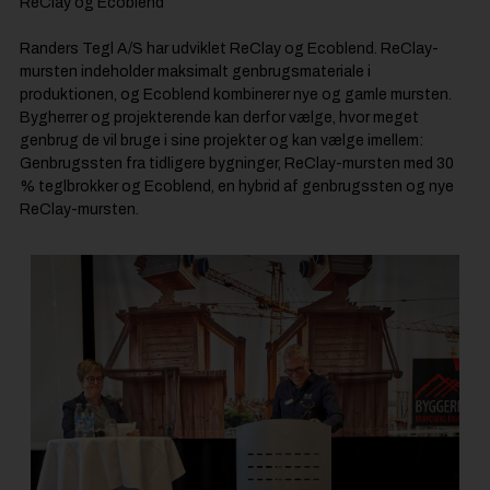
ReClay og Ecoblend
Randers Tegl A/S har udviklet ReClay og Ecoblend. ReClay-
mursten indeholder maksimalt genbrugsmateriale i
produktionen, og Ecoblend kombinerer nye og gamle mursten.
Bygherrer og projekterende kan derfor vælge, hvor meget
genbrug de vil bruge i sine projekter og kan vælge imellem:
Genbrugssten fra tidligere bygninger, ReClay-mursten med 30
% teglbrokker og Ecoblend, en hybrid af genbrugssten og nye
ReClay-mursten.