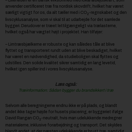
– Lilleheden er en dansk virksomhed med lokal arbejdskraft, som
anvender certificeret træ fra nordisk skovdrift, hvilket har været
særligt vigtigt for os, da alt tæller med i CO
-regnskabet og den
2
livscyklusanalyse, som vi skal til at udarbejde for det samlede
byggeri. Derudover er træet lettilgængeligt via trælasterne,
hvilket også har vægtet højt i projektet. Han tilføjer:
– Limtræsbjælkerne er robuste og kan således tåle at blive
flyttet og transporteret rundt uden at blive beskadiget, hvilket
har været en nødvendighed, da studieboligen skal flyttes og
udstilles. Den solide kvalitet sikrer samtidig en lang levetid,
hvilket igen spiller ind i vores livscyklusanalyse.
Læs også:
Træinformation: Sådan bygger du brandsikkert i træ
Selvom alle beregningerne endnu ikke er på plads, og blandt
andet ikke tager højde for husets placering, er byggeriet ifølge
David Rangan CO
-neutralt, hvis man udelukkende medregner
2
materialerne, inklusive forarbejdning og transport. Det skyldes
blandt andet, at der næsten udelukkende er brugt træ, samtidig