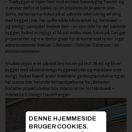
– Træbyggeri er vejen frem mod en mere bæredygtig fremtid, og
vi ønsker derfor at bakke op om inspirerende projekter som
dette, der netop har fokus på at udbrede viden om og erfaring
med byggeri i træ. Her spiller både håndværket og materialet –
og særligt samspillet imellem dem – en stor rolle for det samlede
byggeri, hvilket er vigtigt at få sat endnu mere fokus på. Det gør
projektet her, og vi er derfor glade for at kunne støtte det, siger
administrerende direktør i Lilleheden, Christian Esbensen i en
pressemeddelelse.
Studieboligen er et såkaldt tiny house på blot 28 m2 og bliver
bygget med så klimavenlige byggemetoder og materialer som
muligt, hvilket blandt andet indebærer genbrugsprodukter og en
hel masse træ, herunder limtræsbjælkerne fra Lilleheden,
fortæller projektudvikler hos Videnscenter for Håndværk –
Arkitektur & Design David Rangan:
DENNE HJEMMESIDE
BRUGER COOKIES.