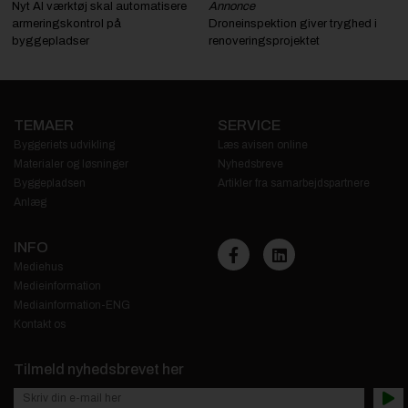
Nyt AI værktøj skal automatisere
Annonce
armeringskontrol på
Droneinspektion giver tryghed i
byggepladser
renoveringsprojektet
TEMAER
SERVICE
Byggeriets udvikling
Læs avisen online
Materialer og løsninger
Nyhedsbreve
Byggepladsen
Artikler fra samarbejdspartnere
Anlæg
INFO
Mediehus
Medieinformation
Mediainformation-ENG
Kontakt os
Tilmeld nyhedsbrevet her