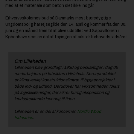
med at et materiale som beton slet ikke indgår.
Erhvervsskolernes bud på Danmarks mest bæredygtige
ungdomsbolig har rejsegilde den 14. april og kommer fra den 30.
juni og en måned frem til at blive udstillet ved Søpavillonen i
København som en del af fejringen af arkitekturhovedstadsåret.
Om Lilleheden
Lilleheden blev grundlagt i 1930 og beskæftiger i dag 65
medarbejdere på fabrikken i Hirtshals. Kerneproduktet
er klimavenligt konstruktionslimtræ til byggeprojekter i
både ind- og udland. Derudover har virksomheden fokus
på logistikløsninger, der sikrer hurtig ekspedition og
landsdækkende levering til tiden.
Lilleheden er en del af koncernen
Nordic Wood
Industries
.