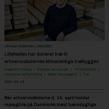
Byggepladsen
Anlæg
Til Håndværkeren
Partnere
Jobportal
Christian Esbensen, Lilleheden
Lilleheden har doneret træ til
erhvervsskolernes klimavenlige træbyggeri
Byggeriets udvikling
Materialer og Løsninger
Virksomhedsnyt
Uddannelse og Rekruttering
Målbar bæredygtighed
Træ
2023-04-13
Når erhvervsskolerne d. 14. april holder
rejsegilde på Danmarks mest bæredygtige