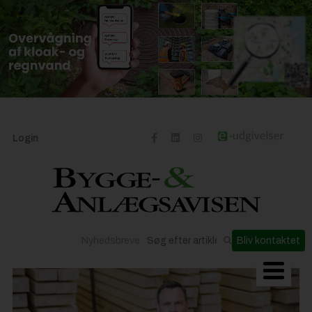
Login
Nyhedsbreve
Bliv kontaktet
Byggeriets udvikling
Materialer og løsninger