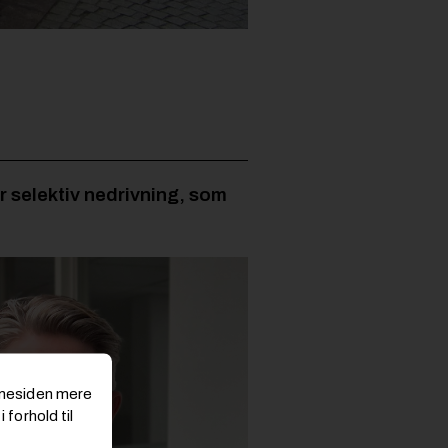
r selektiv nedrivning, som
emmesiden mere
 forhold til