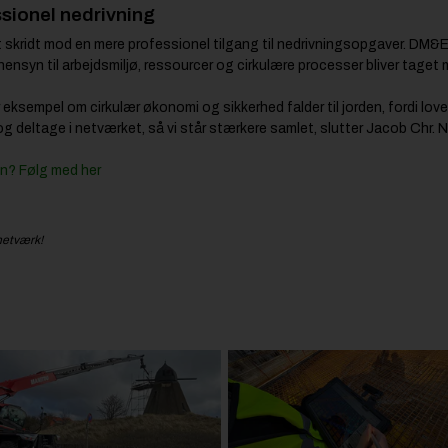
sionel nedrivning
skridt mod en mere professionel tilgang til nedrivningsopgaver. DM&E 
ensyn til arbejdsmiljø, ressourcer og cirkulære processer bliver taget m
r eksempel om cirkulær økonomi og sikkerhed falder til jorden, fordi lov
e og deltage i netværket, så vi står stærkere samlet, slutter Jacob Chr. N
en? Følg med her
netværk!