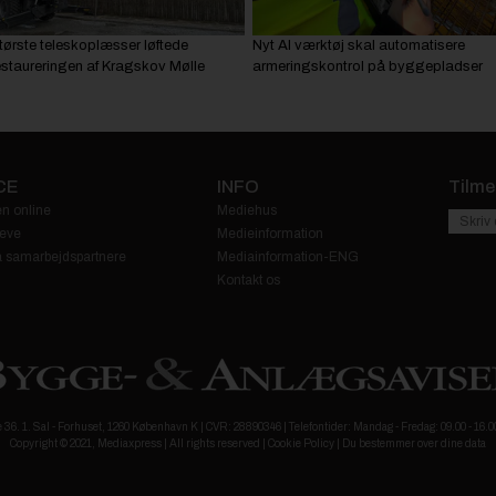
tørste teleskoplæsser løftede
Nyt AI værktøj skal automatisere
estaureringen af Kragskov Mølle
armeringskontrol på byggepladser
CE
INFO
Tilme
n online
Mediehus
eve
Medieinformation
fra samarbejdspartnere
Mediainformation-ENG
Kontakt os
6. 1. Sal - Forhuset, 1260 København K | CVR: 28890346 | Telefontider: Mandag - Fredag: 09.00 - 16
Copyright © 2021, Mediaxpress | All rights reserved |
Cookie Policy
|
Du bestemmer over dine data