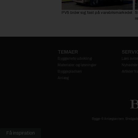
PV5 bider sig fast på varebilsmarkedet
S
r
TEMAER
SERVI
Byggeriets udvikling
Læs avise
Materialer og løsninger
Nyhedsbr
Byggepladsen
Artikler 
Anlæg
Bygge- & Anlægsavisen, Bredgade 3
Få inspiration