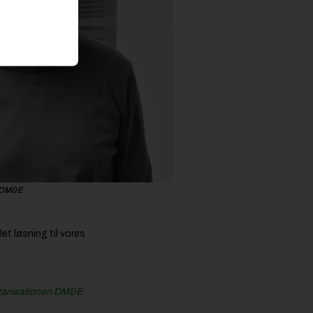
i DM&E
et løsning til vores
rganisationen DM&E