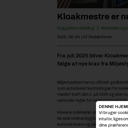
Kloakmestre er n
Byggeriets udvikling
Materialer og 
2025-06-04
| Af Redaktionen
Fra juli 2025 bliver Kloakm
følge af nye krav fra Miljøst
Miljøstyrelsen har nu officielt godke
som autoriseret kontrolorgan for sele
træder i kraft den 1. juli 2025 og sker 
nationale regler for nedrivningsarbejde
DENNE HJEM
Vi bruger cook
Kravene indebærer, at virksomheder fre
de skal nedrive bygninger over 250 m². 
intuitiv, liges
kontrolinstans og udpegning af en res
dine præferenc