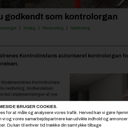
u godkendt som kontrolorgan
Løsninger
Anlæg
Renovering
Nedrivning
estrenes Kontrolinstans autoriseret kontrolorgan fo
yrelsen.
ndt Kloakmestrenes Kontrolinstans
ktiv nedrivning. Godkendelsen
som led i implementeringen af nye
.
MESIDE BRUGER COOKIES.
ies for at måle og analysere vores trafik. Herved kan vi gøre hj
mover skal være autoriserede, hvis
Det forudsætter tilknytning til en
om vi og vores samarbejdspartnere kan udvikle indhold og annoncer i
sourceansvarlig.
er. Du kan til enhver tid trække din samtykke tilbage