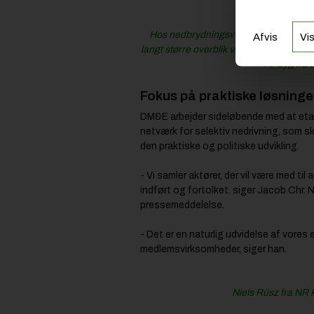
Læs o
Hos nedbrydningsvirksomheden P. Ole
Afvis
Vis
langt større overblik ved dagligt at føl
i e-byg fra 
Fokus på praktiske løsning
DM&E arbejder sideløbende med at etabl
netværk for selektiv nedrivning, som sk
den praktiske og politiske udvikling.
- Vi samler aktører, der vil være med til 
indført og fortolket. siger Jacob Chr. N
pressemeddelelse.
- Det er en naturlig udvidelse af vores 
medlemsvirksomheder, siger han.
Niels Rüsz fra NR