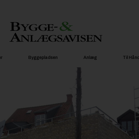
er
Byggepladsen
Anlæg
Til Hån