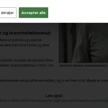
gså:
sen har entrepriselederne fået et
 detaljer
Accepter alle
ge med i økonomien på deres projekter
IT-Effect
er og branchefællesskab
ere et politisk og praktisk
al være med til at forme og sikre
at påvirke, hvordan de nye krav bliver
ielsen, branchedirektør i
DM&E
, i en
Jacob Chr. NIelsen, branchedirektør 
eksisterende setup på kloakområdet, og vi ser frem til at tilbyde en saml
Læs også:
 Kloak & Beton ApS i Himmerland er valgt som ny formand for brancheo