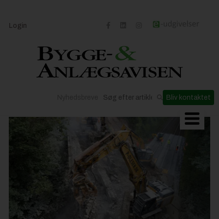
Login
Nyhedsbreve
Bliv kontaktet
Byggeriets udvikling
Materialer og løsninger
Byggepladsen
Anlæg
Til Håndværkeren
Partnere