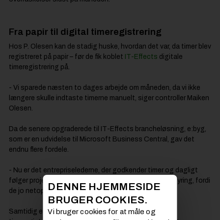
Fra papir til digital timeregistrering
Hos P. Olesen kan de stadig huske, hvordan det var, da timer blev
registreret på papir – før de fik koblet
IT-Effects
digitale
timeregistrering på.
- Vi sparede næsten to dages arbejde om måneden, da vi ikke
længere skulle indtaste timerne manuelt, siger controller Maiken
Olesen.
Da de senere opgraderede til IT-Effects brancheløsning, e:byg,
som er en udvidelse til Microsoft Business Central, gav det
endnu flere fordele.
- Nu er det entrepriselederne, der godkender timer og dagligt
følger projektøkonomien. Det giver en meget bedre styring, fordi
DENNE HJEMMESIDE
de jo netop kender projekterne, siger Maiken.
BRUGER COOKIES.
Samtidig er en dybere integration mellem projekter og
Vi bruger cookies for at måle og