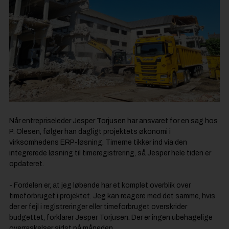
Når entrepriseleder Jesper Torjusen har ansvaret for en sag hos
P. Olesen, følger han dagligt projektets økonomi i
virksomhedens ERP-løsning. Timerne tikker ind via den
integrerede løsning til timeregistrering, så Jesper hele tiden er
opdateret.
- Fordelen er, at jeg løbende har et komplet overblik over
timeforbruget i projektet. Jeg kan reagere med det samme, hvis
der er fejl i registreringer eller timeforbruget overskrider
budgettet, forklarer Jesper Torjusen. Der er ingen ubehagelige
overraskelser sidst på måneden.