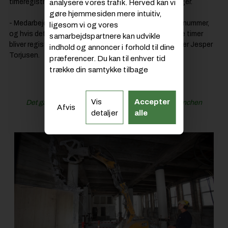
timeregistreringen med til at sikre korrekte registreringer.
analysere vores trafik. Herved kan vi
gøre hjemmesiden mere intuitiv,
- Medarbejderne kan kun registrere, når de har et sagsnummer,
ligesom vi og vores
og hvis det mangler, får vi besked med det samme. Alle timer
samarbejdspartnere kan udvikle
bliver registreret korrekt, og det er helt afgørende, siger Jesper
indhold og annoncer i forhold til dine
Torjusen.
præferencer. Du kan til enhver tid
trække din samtykke tilbage
Læs også:
Vis
Accepter
Det går for langsomt med at digitalisere byggebranchen
Afvis
detaljer
alle