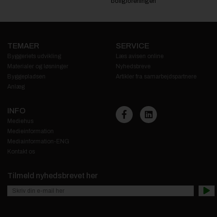
boligforeningen
TEMAER
SERVICE
Byggeriets udvikling
Læs avisen online
Materialer og løsninger
Nyhedsbreve
Byggepladsen
Artikler fra samarbejdspartnere
Anlæg
INFO
Mediehus
Medieinformation
Mediainformation-ENG
Kontakt os
Tilmeld nyhedsbrevet her