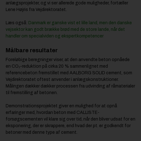
anlægsprojekter, og vi ser allerede gode muligheder, fortæller
Lene Højris fra Vejdirektoratet.
Læs også:
Danmark er ganske vist et lille land, men den danske
vejsektor kan godt brække brød med de store lande, når det
handler om specialviden og ekspertkompetencer
Målbare resultater
Foreløbige beregninger viser, at den anvendte beton opnåede
en CO₂-reduktion på cirka 20 % sammenlignet med
referencebeton fremstillet med AALBORG SOLID cement, som
Vejdirektoratet oftest anvender i anlægskonstruktioner.
Målingen dækker dækker processen fra udvinding af råmaterialer
til fremstilling af betonen.
Demonstrationsprojektet giver en mulighed for at opnå
erfaringer med, hvordan beton med CALLISTE-
forsøgscementen vil klare sig over tid, når den bliver udsat for en
eksponering, der er skrappere, end hvad der pt. er godkendt for
betoner med denne type af cement.