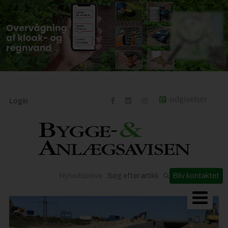
Login
Nyhedsbreve
Bliv kontaktet
Byggeriets udvikling
Materialer og løsninger