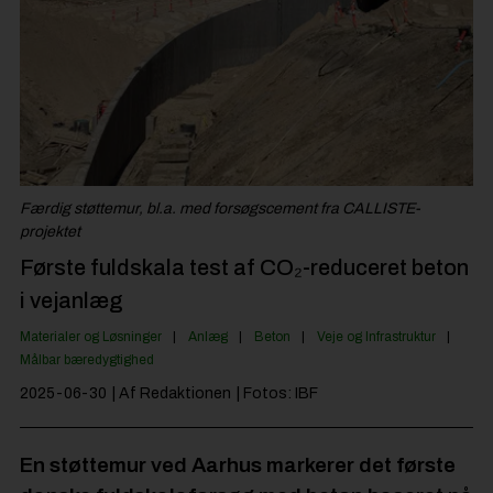
Byggepladsen
Anlæg
Til Håndværkeren
Partnere
Jobportal
Færdig støttemur, bl.a. med forsøgscement fra CALLISTE-
projektet
Første fuldskala test af CO₂-reduceret beton
i vejanlæg
Materialer og Løsninger
Anlæg
Beton
Veje og Infrastruktur
Målbar bæredygtighed
2025-06-30
| Af Redaktionen
| Fotos: IBF
En støttemur ved Aarhus markerer det første