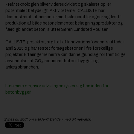
- Når teknologien bliver videreudviklet og skaleret op, er
potentialet betydeligt. Aktiviteterne i CALLISTE har
demonstreret, at cementer med kalcineret ler egner sig fint til
produktion af både betonelementer, belægningsprodukter og
færdigblandet beton, slutter Søren Lundsted Poulsen
CALLISTE-projektet, støttet af Innovationsfonden, sluttede i
april 2025 og har testet forsøgsbetonen i fire forskellige
projekter. Erfaringerne herfra kan danne grundlag for fremtidige
anvendelser af CO₂-reduceret beton i bygge- og
anlægsbranchen.
Læs mere om, hvor udviklingen rykker sig hen inden for
betonbyggeri
Synes du godt om artiklen? Del den med dit netværk!