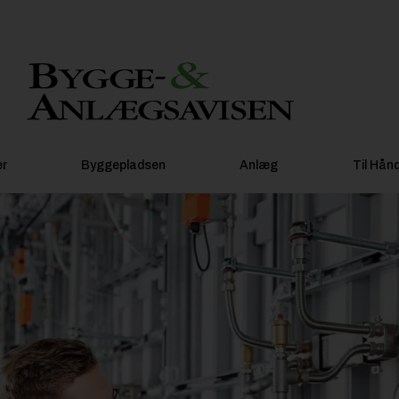
er
Byggepladsen
Anlæg
Til Hån