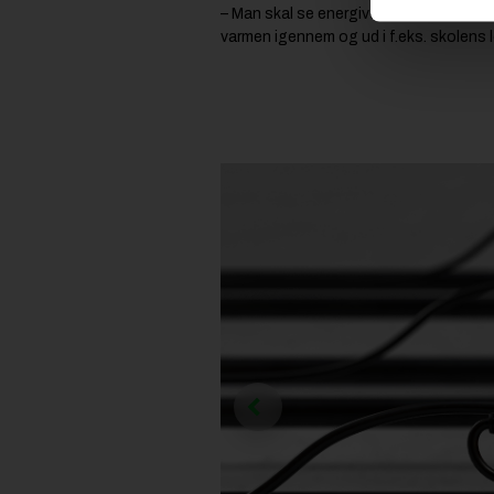
– Man skal se energiventilerne i kontra
varmen igennem og ud i f.eks. skolens l