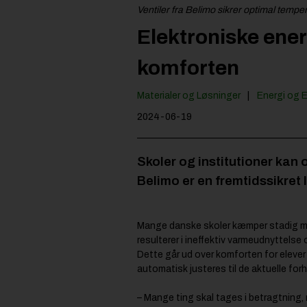
Ventiler fra Belimo sikrer optimal temp
Elektroniske ener
komforten
Materialer og Løsninger
Energi og 
2024-06-19
Skoler og institutioner kan o
Belimo er en fremtidssikret 
Mange danske skoler kæmper stadig m
resulterer i ineffektiv varmeudnyttelse
Dette går ud over komforten for elever
automatisk justeres til de aktuelle forh
– Mange ting skal tages i betragtning, 