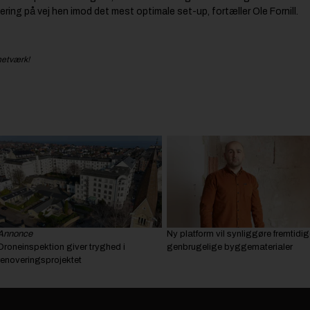
ering på vej hen imod det mest optimale set-up, fortæller Ole Fornill.
netværk!
Annonce
Ny platform vil synliggøre fremtidig
Droneinspektion giver tryghed i
genbrugelige byggematerialer
renoveringsprojektet