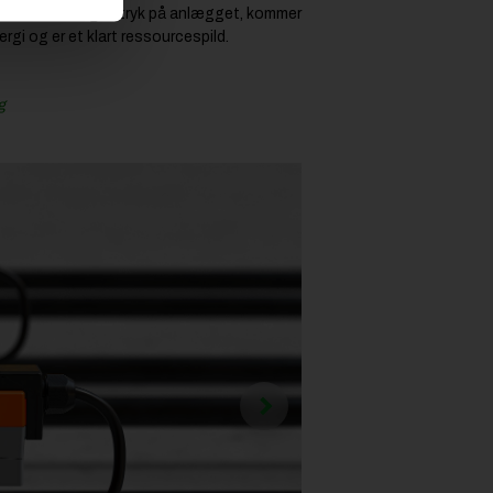
der derfor stadig er tryk på anlægget, kommer
rgi og er et klart ressourcespild.
g