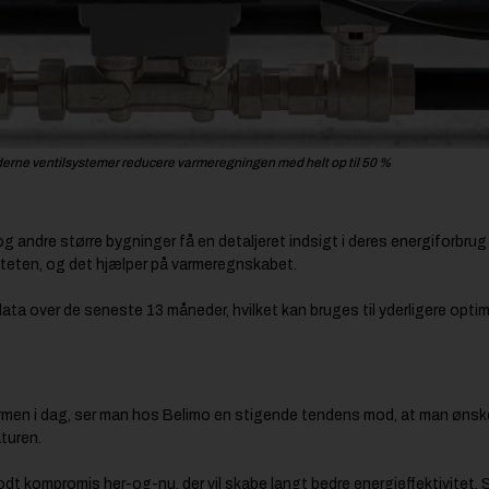
rne ventilsystemer reducere varmeregningen med helt op til 50 %
og andre større bygninger få en detaljeret indsigt i deres energiforbr
iteten, og det hjælper på varmeregnskabet.
ata over de seneste 13 måneder, hvilket kan bruges til yderligere optim
rmen i dag, ser man hos Belimo en stigende tendens mod, at man ønsker
aturen.
godt kompromis her-og-nu, der vil skabe langt bedre energieffektivitet.