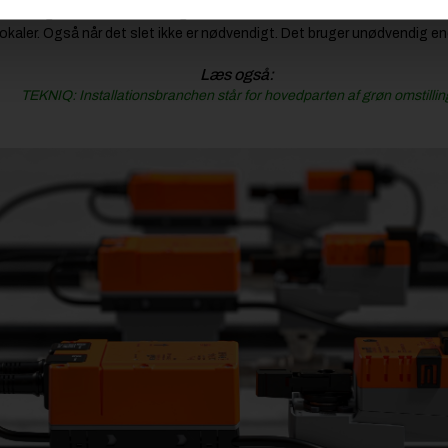
st til de gamle zoneventiler og sædeventiler. De lukker ikke helt. Hvis 
okaler. Også når det slet ikke er nødvendigt. Det bruger unødvendig ene
Læs også:
TEKNIQ: Installationsbranchen står for hovedparten af grøn omstillin