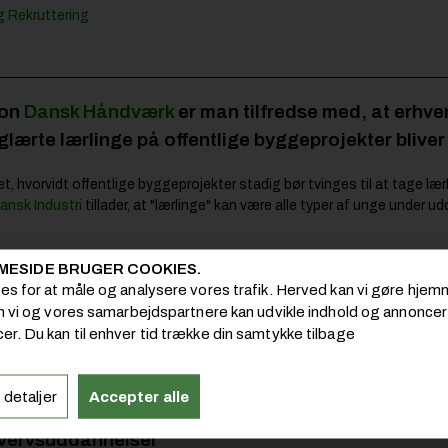
 Rekruttering
ion
Dansk Håndværk
er man tilfredse med, at erhv
aglærte lærlinge på offentlige byggeprojekter bliver
et, hvorvidt offentlige byggeprojekter stadig bør tvinges til at tage læ
ansk Industri
tillader, at "lærlinge" kan være alle typer af unge under 
MESIDE BRUGER COOKIES.
ryddet usikkerheden af vejen og vil sikre, at der fortsat skal være tal
ies for at måle og analysere vores trafik. Herved kan vi gøre hj
åndværkernes organisation Dansk Håndværk, godt tilfredse med:
om vi og vores samarbejdspartnere kan udvikle indhold og annoncer i
er. Du kan til enhver tid trække din samtykke tilbage
et er afgørende for byggebranchen og for samfundet som helhed, at vi f
e byggeprojekter. Vi har brug for flere faglærte i Danmark, ikke blot fler
 i en pressemeddelelse
 detaljer
Accepter alle
rhvervsuddannelser