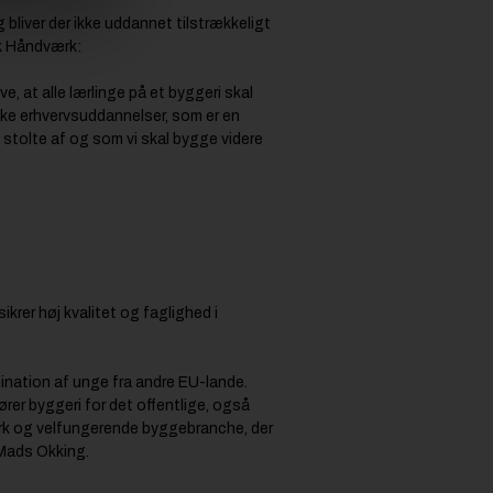
liver der ikke uddannet tilstrækkeligt
sk Håndværk:
, at alle lærlinge på et byggeri skal
ke erhvervsuddannelser, som er en
 stolte af og som vi skal bygge videre
ikrer høj kvalitet og faglighed i
mination af unge fra andre EU-lande.
ører byggeri for det offentlige, også
tærk og velfungerende byggebranche, der
Mads Okking.