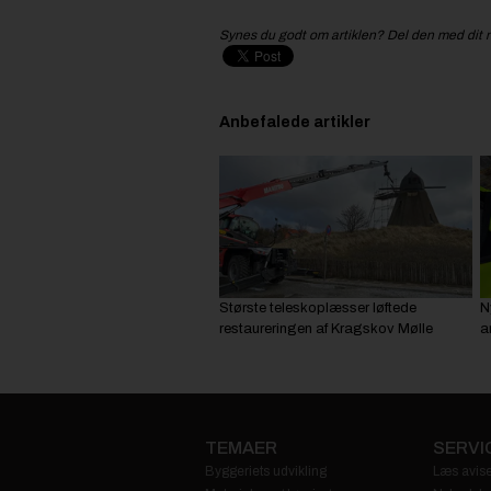
Synes du godt om artiklen? Del den med dit 
Anbefalede artikler
Største teleskoplæsser løftede
N
restaureringen af Kragskov Mølle
a
TEMAER
SERVI
Byggeriets udvikling
Læs avise