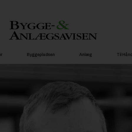
er
Byggepladsen
Anlæg
Til Hån