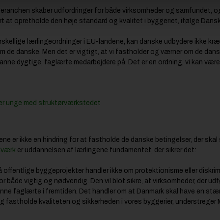
eranchen skaber udfordringer for både virksomheder og samfundet, og b
ært at opretholde den høje standard og kvalitet i byggeriet, ifølge Dan
rskellige lærlingeordninger i EU-landene, kan danske udbydere ikke kræve
e danske. Men det er vigtigt, at vi fastholder og værner om de dans
anne dygtige, faglærte medarbejdere på. Det er en ordning, vi kan være
er unge med struktørværkstedet
ne er ikke en hindring for at fastholde de danske betingelser, der skal s
dværk
er uddannelsen af lærlingene fundamentet, der sikrer det:
å offentlige byggeprojekter handler ikke om protektionisme eller diskri
r både vigtig og nødvendig. Den vil blot sikre, at virksomheder, der udf
danne faglærte i fremtiden. Det handler om at Danmark skal have en s
astholde kvaliteten og sikkerheden i vores byggerier, understreger 