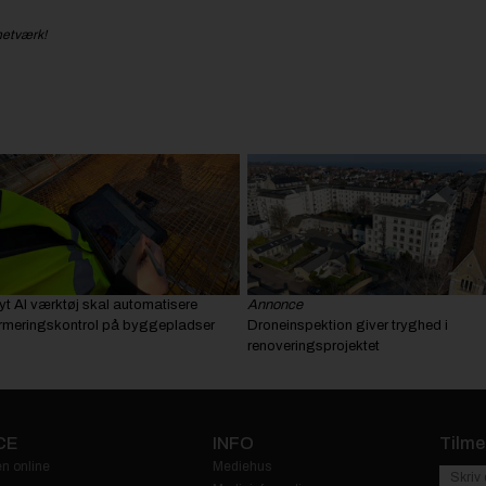
netværk!
yt AI værktøj skal automatisere
Annonce
rmeringskontrol på byggepladser
Droneinspektion giver tryghed i
renoveringsprojektet
CE
INFO
Tilme
n online
Mediehus