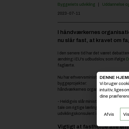
Byggeriets udvikling
Uddannelse og
2023-07-11
I håndværkernes organisat
nu slår fast, at kravet om f
I den senere tid har det været debatter
ændring i EU's udbudslov, som ifølge
D
faglærte.
DENNE HJEM
Nu har erhvervsminister Morten Bødskov 
Vi bruger cook
byggeprojekter:
håndværkernes organisation. Det er h
intuitiv, liges
dine præferenc
- Heldigvis slår ministeren fast, at d
tale om rigtige lærlinge på de offentlig
udviklingskonsulent i Dansk Håndværk,
Afvis
Vis
Vigtigt at fastholde alle e