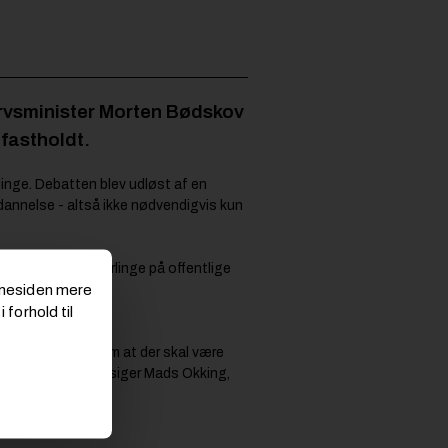
ervsminister Morten Bødskov
 fastholdt.
rlinge. Debatten blev udløst af en
uddannelse - altså ikke nødvendigvis kun
e om egentlige lærlinge på offentlige
emmesiden mere
 forhold til
astholder kravet om at der skal være
e "under oplæring", siger Mads Okking,