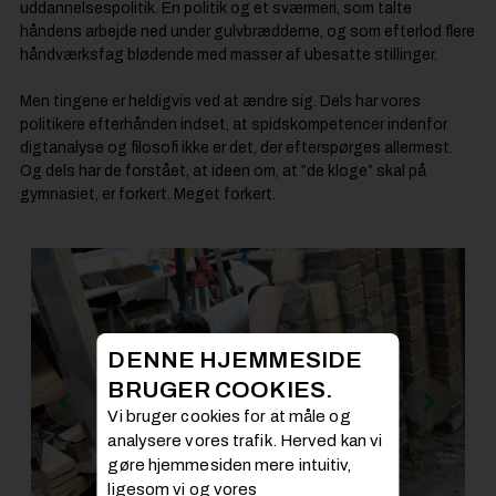
uddannelsespolitik. En politik og et sværmeri, som talte
håndens arbejde ned under gulvbrædderne, og som efterlod flere
håndværksfag blødende med masser af ubesatte stillinger.
Men tingene er heldigvis ved at ændre sig. Dels har vores
politikere efterhånden indset, at spidskompetencer indenfor
digtanalyse og filosofi ikke er det, der efterspørges allermest.
Og dels har de forstået, at ideen om, at ”de kloge” skal på
gymnasiet, er forkert. Meget forkert.
DENNE HJEMMESIDE
BRUGER COOKIES.
Vi bruger cookies for at måle og
analysere vores trafik. Herved kan vi
gøre hjemmesiden mere intuitiv,
ligesom vi og vores