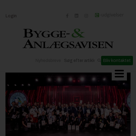
Login
Nyhedsbreve
Bliv kontaktet
Byggeriets udvikling
Materialer og løsninger
Byggepladsen
Anlæg
Til Håndværkeren
Partnere