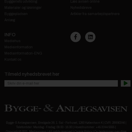
Byggeriets udvikling
Læs avisen online
Materialer og løsninger
Nyhedsbreve
Byggepladsen
Artikler fra samarbejdspartnere
Anlæg
INFO
Mediehus
Medieinformation
Mediainformation-ENG
Kontakt os
Tilmeld nyhedsbrevet her
Bygge- & Anlægsavisen, Bredgade 36. 1. Sal - Forhuset, 1260 København K | CVR: 28890346 |
Telefontider: Mandag - Fredag: 09.00 - 16.00 | Hovednummer: +45 3344 5555 |
Copyright © 2021, Mediaxpress | All rights reserved |
Cookie Policy
|
Du bestemmer over dine