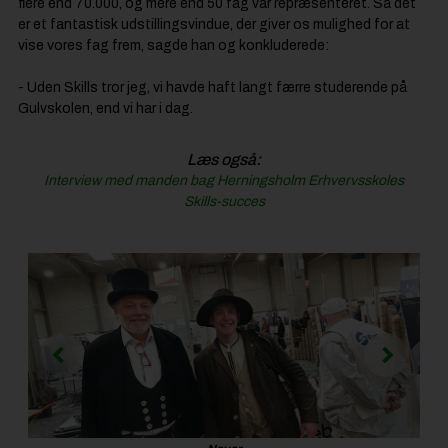
flere end 70.000, og mere end 50 fag var repræsenteret. Så det
er et fantastisk udstillingsvindue, der giver os mulighed for at
vise vores fag frem, sagde han og konkluderede:
- Uden Skills tror jeg, vi havde haft langt færre studerende på
Gulvskolen, end vi har i dag.
Læs også:
Interview med manden bag Herningsholm Erhvervsskoles
Skills-succes