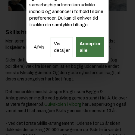
samarbejdspartnere kan udvikle
indhold og annoncer i forhold til dine
Murer
præferencer. Du kan til enhver tid
trække din samtykke tilbage
Skills har båret frugt
Men æren for den gryende forandring tilfalder ikke mindst
Vis
Accepter
Afvis
ildsjælene bag SkillsDenmark, der blev grundlagt i 1997.
detaljer
alle
Siden da har de knoklet utrætteligt for at få flere unge (og
politikere) væk fra ideen om, at en boglig uddannelse er det
eneste lyksaliggørende. Og den gode nyhed er som sagt, at
deres anstrengelser har båret frugt.
Det mener ikke mindst Jesper Krogh, som Bygge &
Anlægsavisen mødte ved gulvlæggernes stand i Hal A. Ud over
at være faglærer på
Gulvskolen i Viborg
har Jesper Krogh også
været med til at arrangere Skills gennem de seneste 13 år:
- Ved det første Skills-arrangement i Odense for 13 år siden
dukkede der omkring 20.000 besøgende op. Sidste år var det