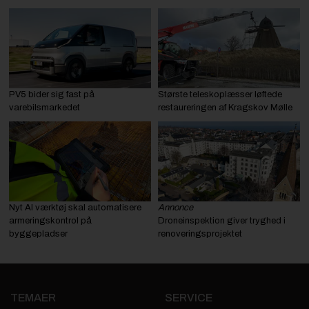
PV5 bider sig fast på
Største teleskoplæsser løftede
varebilsmarkedet
restaureringen af Kragskov Mølle
Nyt AI værktøj skal automatisere
Annonce
armeringskontrol på
Droneinspektion giver tryghed i
byggepladser
renoveringsprojektet
TEMAER
SERVICE