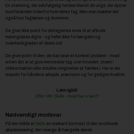
En stemning, der selvfølgelig hersker blandt de unge, der dyster
mod hinanden indenfor hver deres fag. Men man mærker det
også hos faglærere og dommere.
De giver ikke point for deltagernes evne til at afkode
meningsløse digte - og heller ikke for længden og
sværhedsgraden af deres ord.
De giver point til den, der kan løse et konkret problem – hvad
enten det er at give mennesker tag over hovedet, strøm i
stikkontakten eller smukke omgivelser at færdes i. Her er der
respekt for håndens arbejde, præcision og for gedigen kvalitet.
Læs også:
Efter VM i Skills – hvad har vi lært?
Nødvendigt modsvar
På den måde er
Skills
en markant kontrast til den snobbede
akademisering, der i mange år hærgede dansk