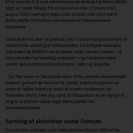
Efter næsten ti år som administrerende direktør har Benny Møller
valgt at træde tilbage fra sin operative rolle i Conrum. Fra 1.
august 2026 overtager Klavs Eske posten som CEO, mens
Benny Møller fortsætter som medlem af virksomhedens
bestyrelse.
Direktørskiftet sker i en periode, hvor Conrum har gennemført en
omfattende udvikling af virksomheden. De tidligere selskaber
Dalsgaard og Mobilhouse er samlet under navnet Conrum, og
virksomheden har samtidig investeret i nye faciliteter samt
samlet aktiviteterne på lokationerne i Vejle og Slagelse.
– Det har været en fantastisk rejse. Vi har udviklet virksomheden
markant gennem de seneste år, samlet stærke kompetencer
under ét fælles brand og skabt et stærkt fundament for
fremtiden. Derfor føler jeg også, at tidspunktet er det rigtige til
at give stafetten videre, siger Benny Møller i en
pressemeddelelse.
Samling af aktiviteter under Conrum
Conrum blev etableret som fælles koncernbrand i 2024 efter