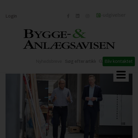
Login
Nyhedsbreve
Bliv kontaktet
Byggeriets udvikling
Materialer og løsninger
Byggepladsen
Anlæg
Til Håndværkeren
Partnere