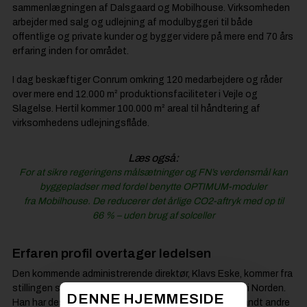
sammenlægningen af Dalsgaard og Mobilhouse. Virksomheden
arbejder med salg og udlejning af modulbyggeri til både
offentlige og private kunder og bygger videre på mere end 70 års
erfaring inden for området.
I dag beskæftiger Conrum omkring 120 medarbejdere og råder
over mere end 12.000 m² produktionsfaciliteter i Vejle og
Slagelse. Hertil kommer 100.000 m² areal til håndtering af
virksomhedens udlejningsflåde.
Læs også:
For at sikre regeringens målsætninger og FN’s verdensmål kan
byggepladser med fordel benytte OPTIMUM-moduler
fra Mobilhouse. De reducerer det årlige CO2-aftryk med op til
66 % – uden brug af solceller
Erfaren profil overtager ledelsen
Den kommende administrerende direktør, Klavs Eske, kommer fra
stillingen som administrerende direktør for BMI Group i Norden.
DENNE HJEMMESIDE
Han har desuden erfaring fra ledende stillinger hos blandt andre