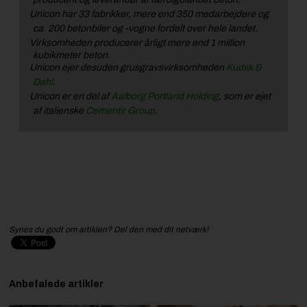
·
Unicon har 33 fabrikker, mere end 350 medarbejdere og
ca. 200 betonbiler og -vogne fordelt over hele landet.
·
Virksomheden producerer årligt mere end 1 million
kubikmeter beton.
·
Unicon ejer desuden grusgravsvirksomheden
Kudsk &
Dahl
.
·
Unicon er en del af
Aalborg Portland Holding
, som er ejet
af italienske
Cementir Group
.
Synes du godt om artiklen? Del den med dit netværk!
Anbefalede artikler