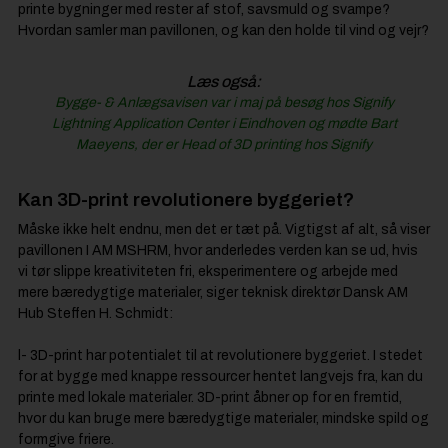
printe bygninger med rester af stof, savsmuld og svampe?
Hvordan samler man pavillonen, og kan den holde til vind og vejr?
Læs også:
Bygge- & Anlægsavisen var i maj på besøg hos Signify
Lightning Application Center i Eindhoven og mødte Bart
Maeyens, der er Head of 3D printing hos Signify
Kan 3D-print revolutionere byggeriet?
Måske ikke helt endnu, men det er tæt på. Vigtigst af alt, så viser
pavillonen I AM MSHRM, hvor anderledes verden kan se ud, hvis
vi tør slippe kreativiteten fri, eksperimentere og arbejde med
mere bæredygtige materialer, siger teknisk direktør Dansk AM
Hub Steffen H. Schmidt:
l- 3D-print har potentialet til at revolutionere byggeriet. I stedet
for at bygge med knappe ressourcer hentet langvejs fra, kan du
printe med lokale materialer. 3D-print åbner op for en fremtid,
hvor du kan bruge mere bæredygtige materialer, mindske spild og
formgive friere.