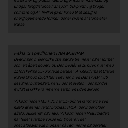
materiale- og pladsaffald, bruger lokale materialer og
undgår langdistance transport. 3D-printning bruger
software og AI, hvilket giver frihed til at designe
energioptimerede former, der er svære at støbe eller
fræse.
Fakta om pavillonen I AM MSHRM
Bygningen måler cirka otte gange tre meter og er formet
som en åben doughnut. Den består af 16 buer, hver med
11 forskellige 3D-printede paneler. Arkitektfirmaet Bjarke
Ingels Group (BIG) har sammen med Dansk AM Hub
designet bygningen, herunder et system, der gør det
muligt at klikke rammerne sammen uden skruer.
Virksomheden MDT 3D har 3D-printet rammerne ved
hjælp af genanvendt bioplast, rPLA, der indeholder
affald, sukkerrør og majs. Virksomheden Naturpladen
har ladet svampe vokse kontrolleret i det
specialdesignede mønster på rammerne og derefter