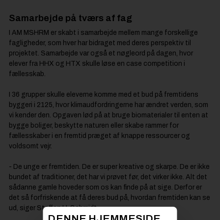
Samarbejde på tværs af fag
I AM MSHRM er skabt i samarbejde mellem mange forskellige
fagligheder, som hver har bidraget med deres perspektiv til
projektet. Samarbejde var også et nøgleord på dagen, hvor
elever fra HHX og HTX skulle løse en case competition i
fællesskab.
I 36 grupper skulle eleverne komme med et bud på fremtidens
byggeri i 2125, hvor klimaudfordringerne har ændret verden, som
vi kender den. Opgaven lød på at bruge biomaterialer til enten at
bygge boliger, beskytte naturen eller skabe rammer for
fællesskaber i en fremtid præget af knappe ressourcer og
voldsomt vejr.
- De unge er fremtiden. De er super kreative og skarpe. De er ikke
bundet af traditioner, det har vi prøvet før, det virker ikke. Alt det
sådanne gamle hoveder som os kan finde på at sige. Derfor er
det så forfriskende at få deres bud på, hvordan fremtiden kan se
ud, siger Steffen H. Schmidt.
DENNE HJEMMESIDE