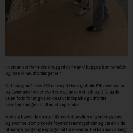
Hvordan ser fremtidens byggeri ud? Kan vi bygge på en ny måde
og løse klimaudfordringerne?
Det spørgsmål blev 150 elever på Herningsholm Erhvervsskoler
og Gymnasier stillet overfor, da Dansk AM Hub og BIG lagde
vejen forbi for at give et kreativt indspark og udfordre
vanetænkningen i midten af september.
Med sig havde de en stor 3D-printet pavillon af genbrugsplast
og svampe, som prydede foyeren i Herningsholm og var en kilde
til mange nysgerrige spørgsmål fra eleverne. For kan man virkelig