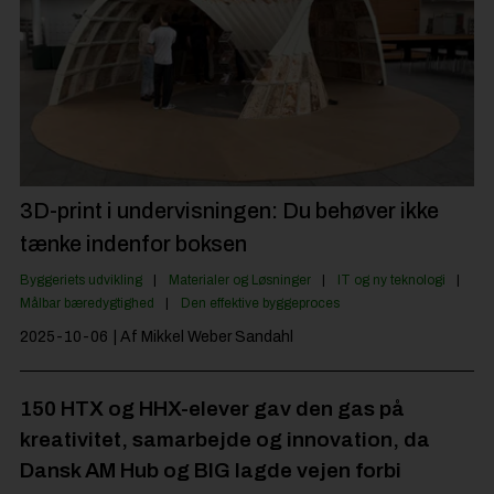
Byggepladsen
Anlæg
Til Håndværkeren
Partnere
Jobportal
3D-print i undervisningen: Du behøver ikke
tænke indenfor boksen
Byggeriets udvikling
Materialer og Løsninger
IT og ny teknologi
Målbar bæredygtighed
Den effektive byggeproces
2025-10-06
| Af Mikkel Weber Sandahl
150 HTX og HHX-elever gav den gas på
kreativitet, samarbejde og innovation, da
Dansk AM Hub og BIG lagde vejen forbi