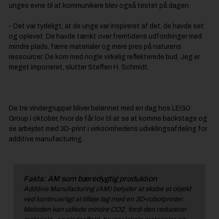
unges evne til at kommunikere blev også testet på dagen.
- Det var tydeligt, at de unge var inspireret af det, de havde set
og oplevet. De havde tænkt over fremtidens udfordringer med
mindre plads, færre materialer og mere pres på naturens
ressourcer. De kom med nogle virkelig reflekterede bud. Jeg er
meget imponeret, slutter Steffen H. Schmidt.
De tre vindergrupper bliver belønnet med en dag hos LEGO
Group i oktober, hvor de får lov til at se at komme backstage og
se arbejdet med 3D-print i virksomhedens udviklingsafdeling for
additive manufacturing.
Fakta: AM som bæredygtig produktion
Additive Manufacturing (AM) betyder at skabe et objekt
ved kontinuerligt at tilføje lag med en 3D-robotprinter.
Metoden kan udlede mindre CO2, fordi den reducerer