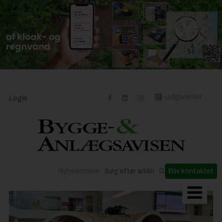
Login
Nyhedsbreve
Bliv kontaktet
Byggeriets udvikling
Materialer og løsninger