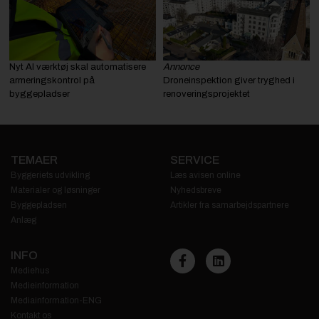
Nyt AI værktøj skal automatisere
Annonce
armeringskontrol på
Droneinspektion giver tryghed i
byggepladser
renoveringsprojektet
TEMAER
SERVICE
Byggeriets udvikling
Læs avisen online
Materialer og løsninger
Nyhedsbreve
Byggepladsen
Artikler fra samarbejdspartnere
Anlæg
INFO
Mediehus
Medieinformation
Mediainformation-ENG
Kontakt os