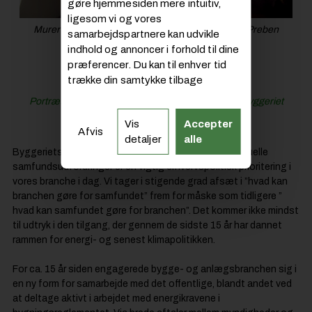
gøre hjemmesiden mere intuitiv,
ligesom vi og vores
Murer på renoveringsprojekt fra 1990’erne. Foto: Preben
samarbejdspartnere kan udvikle
Kirkholt
indhold og annoncer i forhold til dine
præferencer. Du kan til enhver tid
trække din samtykke tilbage
Læs også:
Portræt af Michael H. Nielsen fra Dansk Byggeri: Byggeriet
skal vise handlekraft!
Vis
Accepter
Afvis
detaljer
alle
Byggeriets rolle i forhold til at levere løsninger på aktuelle
samfundsudfordringer er en vigtig erhvervspolitisk prioritering i
vores branche i dag. Vi tager i stigende grad afsæt i ”hvad kan
branchen gøre for samfundet” frem for måske som tidligere ”
hvad kan samfundet gøre for branchen”. Det kommer ikke mindst
til udtryk i den tilgang, der gennem de sidste 15 år har dannet
rammen for energi- og senest klimapolitikken.
For ca. 15 år siden engagerede bygge- og anlægsbranchen sig i
en ny form for samarbejde med det offentlige, blandt andet ved
at deltage aktivt i arbejdet med energikravene i