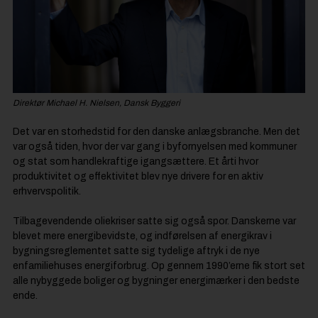
Direktør Michael H. Nielsen, Dansk Byggeri
Det var en storhedstid for den danske anlægsbranche. Men det
var også tiden, hvor der var gang i byfornyelsen med kommuner
og stat som handlekraftige igangsættere. Et årti hvor
produktivitet og effektivitet blev nye drivere for en aktiv
erhvervspolitik.
Tilbagevendende oliekriser satte sig også spor. Danskerne var
blevet mere energibevidste, og indførelsen af energikrav i
bygningsreglementet satte sig tydelige aftryk i de nye
enfamiliehuses energiforbrug. Op gennem 1990’erne fik stort set
alle nybyggede boliger og bygninger energimærker i den bedste
ende.