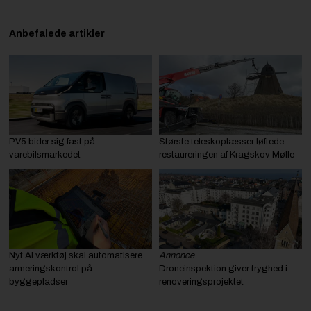
Anbefalede artikler
PV5 bider sig fast på
Største teleskoplæsser løftede
varebilsmarkedet
restaureringen af Kragskov Mølle
Nyt AI værktøj skal automatisere
Annonce
armeringskontrol på
Droneinspektion giver tryghed i
byggepladser
renoveringsprojektet