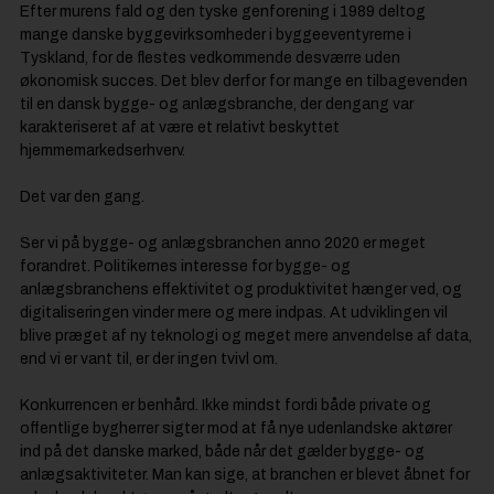
Efter murens fald og den tyske genforening i 1989 deltog
mange danske byggevirksomheder i byggeeventyrerne i
Tyskland, for de flestes vedkommende desværre uden
økonomisk succes. Det blev derfor for mange en tilbagevenden
til en dansk bygge- og anlægsbranche, der dengang var
karakteriseret af at være et relativt beskyttet
hjemmemarkedserhverv.
Det var den gang.
Ser vi på bygge- og anlægsbranchen anno 2020 er meget
forandret. Politikernes interesse for bygge- og
anlægsbranchens effektivitet og produktivitet hænger ved, og
digitaliseringen vinder mere og mere indpas. At udviklingen vil
blive præget af ny teknologi og meget mere anvendelse af data,
end vi er vant til, er der ingen tvivl om.
Konkurrencen er benhård. Ikke mindst fordi både private og
offentlige bygherrer sigter mod at få nye udenlandske aktører
ind på det danske marked, både når det gælder bygge- og
anlægsaktiviteter. Man kan sige, at branchen er blevet åbnet for