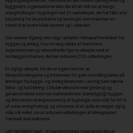
bygningsreglementet. Via brede aftaler mellem myndigheder og
byggeriets organisationer blev der aftalt mål om at bringe
energiforbruget i bygninger ned. Et samarbejde, der har fået stor
betydning for de produkter og løsninger, som branchen er i
stand til at levere både hjemme og i udlandet.
Den samme tilgang ses i dag i arbejdet i klimapartnerskabet for
byggeri og anlæg, hvor en lang række af branchens
organisationer og virksomheder lige nu arbejder med at
kortlægge initiativer, der kan reducere CO2-udledningen.
Et vigtigt arbejde, for der er ingen tvivl om, at
klimaudfordringerne og interessen for grøn omstilling kalder på
løsninger fra bygge- og anlægsbranchen. Lad mig bare nævne
klima- og kystsikring. Cirkulær økonomi med genbrug og
genanvendelse som nye markedsdrivere. Bæredygtigt byggeri,
og ikke mindst energirenovering af bygninger, som står for 40 %
af vores energiforbrug, og vil komme til at spille en meget vigtig
rolle, når målet om at reducere udledningen af klimagasser i
Danmark skal realiseres.
Lidt højtideligt sagt, vil bæredygtighed, hvad enten den er