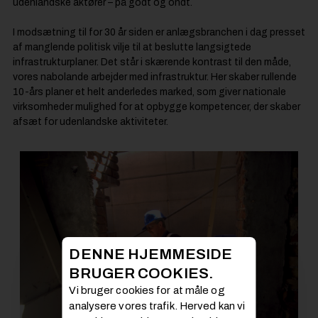
udenlandske aktører – på godt og ondt.
I modsætning til for 30 år siden er anlægsbranchen i dag presset
af manglende politisk vilje til at beslutte langsigtede
infrastrukturplaner. Det står i skærende kontrast til den måde,
vores nabolande arbejder med infrastruktur. Her skaber rullende
10-års planer et helt anderledes marked, som giver nationale
virksomheder mulighed for at opbygge kompetencer, der skaber
afsæt for udenlandske aktiviteter.
DENNE HJEMMESIDE
BRUGER COOKIES.
Vi bruger cookies for at måle og
analysere vores trafik. Herved kan vi