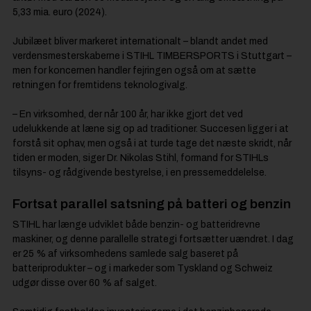
5,33 mia. euro (2024).
Jubilæet bliver markeret internationalt – blandt andet med
verdensmesterskaberne i STIHL TIMBERSPORTS i Stuttgart –
men for koncernen handler fejringen også om at sætte
retningen for fremtidens teknologivalg.
– En virksomhed, der når 100 år, har ikke gjort det ved
udelukkende at læne sig op ad traditioner. Succesen ligger i at
forstå sit ophav, men også i at turde tage det næste skridt, når
tiden er moden, siger Dr. Nikolas Stihl, formand for STIHLs
tilsyns- og rådgivende bestyrelse, i en pressemeddelelse.
Fortsat parallel satsning på batteri og benzin
STIHL har længe udviklet både benzin- og batteridrevne
maskiner, og denne parallelle strategi fortsætter uændret. I dag
er 25 % af virksomhedens samlede salg baseret på
batteriprodukter – og i markeder som Tyskland og Schweiz
udgør disse over 60 % af salget.