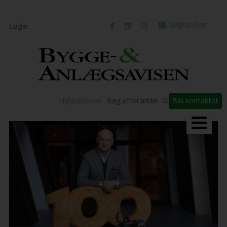
Login
Nyhedsbreve
Bliv kontaktet
Byggeriets udvikling
Materialer og løsninger
Byggepladsen
Anlæg
Til Håndværkeren
Partnere