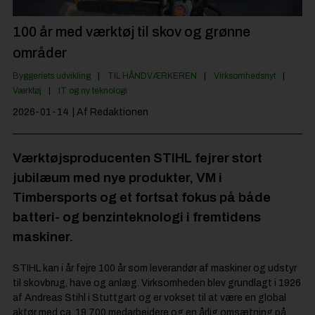
Jobportal
100 år med værktøj til skov og grønne
områder
Byggeriets udvikling
TIL HÅNDVÆRKEREN
Virksomhedsnyt
Værktøj
IT og ny teknologi
2026-01-14
| Af Redaktionen
Værktøjsproducenten STIHL fejrer stort
jubilæum med nye produkter, VM i
Timbersports og et fortsat fokus på både
batteri- og benzinteknologi i fremtidens
maskiner.
STIHL kan i år fejre 100 år som leverandør af maskiner og udstyr
til skovbrug, have og anlæg. Virksomheden blev grundlagt i 1926
af Andreas Stihl i Stuttgart og er vokset til at være en global
aktør med ca. 19.700 medarbejdere og en årlig omsætning på