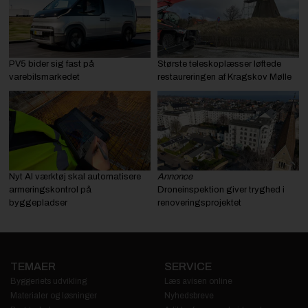
PV5 bider sig fast på
Største teleskoplæsser løftede
varebilsmarkedet
restaureringen af Kragskov Mølle
Nyt AI værktøj skal automatisere
Annonce
armeringskontrol på
Droneinspektion giver tryghed i
byggepladser
renoveringsprojektet
TEMAER
SERVICE
Byggeriets udvikling
Læs avisen online
Materialer og løsninger
Nyhedsbreve