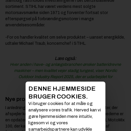
Samtidig fastholdes investeringerne i det benzinbaserede
sortiment. STIHL har været verdens mest solgte
motorsavsmærke siden 1971 og forventer fortsat stor
efterspørgsel på forbrændingsmotorer i mange
anvendelsesområder.
-For os handler kvalitet om selve produktet – uanset energikilde,
udtaler Michael Traub, koncernchef i STIHL.
Læs også:
Hver anden i have- og anlægsbranchen ønsker batteridrevne
maskiner – men kvalitet vejer stadig tungest, viser Nordic
Outdoor Industry Report 2025, der er udarbejdet for
værktøjsproducenten STIHL
DENNE HJEMMESIDE
BRUGER COOKIES.
Nye produkter markerer jubilæet
Vi bruger cookies for at måle og
I anledning af jubilæet lancerer STIHL flere nye produkter, der
analysere vores trafik. Herved kan vi
afspejler koncernens teknologiske bredde. Blandt nyhederne er
gøre hjemmesiden mere intuitiv,
en opdateret udgave af det biogene brændstof STIHL MotoMix
ligesom vi og vores
100, der kan bidrage til lavere CO₂-udledning ved brug af
samarbejdspartnere kan udvikle