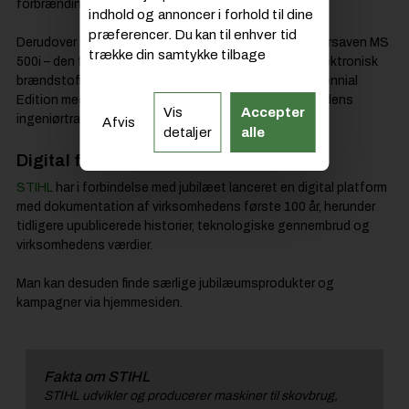
forbrændingsmotorer.
indhold og annoncer i forhold til dine
præferencer. Du kan til enhver tid
Derudover introduceres en jubilæumsudgave af motorsaven MS
trække din samtykke tilbage
500i – den første serieproducerede benzinsav med elektronisk
brændstofindsprøjtning. Modellen lanceres i en Centennial
Edition med sort design som en hyldest til virksomhedens
Vis
Accepter
ingeniørtradition.
Afvis
detaljer
alle
Digital fortælling og historisk indblik
STIHL
har i forbindelse med jubilæet lanceret en digital platform
med dokumentation af virksomhedens første 100 år, herunder
tidligere upublicerede historier, teknologiske gennembrud og
virksomhedens værdier.
Man kan desuden finde særlige jubilæumsprodukter og
kampagner via hjemmesiden.
Fakta om STIHL
STIHL udvikler og producerer maskiner til skovbrug,