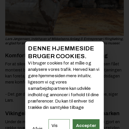
Lars Jørgensen, indehaver af Mikkelsens Anlæg & Entreprenør i Ringkøbing,
er glad for sin Komatsu, når han laver forundersøgelser for egnens museer.
DENNE HJEMMESIDE
Komfort og effektivitet med båndstyring
BRUGER COOKIES.
Vi bruger cookies for at måle og
For at sikre maksimal brugervenlighed har Lars Jørgensen fået
analysere vores trafik. Herved kan vi
monteret båndstyring på maskinen. Det betyder, at betjeningen
gøre hjemmesiden mere intuitiv,
kan foretages direkte fra armlænene, hvilket gør arbejdsdagen
ligesom vi og vores
mere komfortabel og effektiv.
samarbejdspartnere kan udvikle
- Det gør det hele meget nemmere, at det er i hænderne, siger
indhold og annoncer i forhold til dine
Lars.
præferencer. Du kan til enhver tid
trække din samtykke tilbage
Vikingebrønde og museumsarbejde i marken
Under de mange forundersøgelser har Lars Jørgensen gjort en
Vis
Accepter
række spændende fund – blandt andet brønde fra vikingetiden.
Afvis