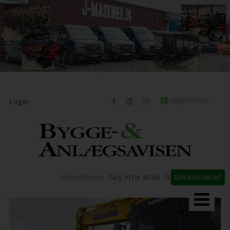
Login
Nyhedsbreve
Bliv kontaktet
Byggeriets udvikling
Materialer og løsninger