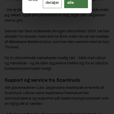
detaljer
alle
- Der er da dukket sjove ting op undervejs. Med mit arbejde ender
jeg sikkert også selv på museum en dag, siger Lars Jørgensen
med et grin.
Selvom han først etablerede sin egen virksomhed i 2024, har han
arbejdet for museer i mere end tre årtier. Inden da var han medejer
af Mikkelsens Maskinstation, som han drev sammen med sin bror
Thomas.
De to virksomheder samarbejder stadig tæt – både med udstyr
og mandskab – og de deler opgaverne mellem sig for at udnytte
kompetencerne bedst muligt.
Support og service fra Scantruck
Alle gravemaskiner i Lars Jørgensens maskinpark er leveret af
Scantruck. Udover selve maskinerne fremhæver han
serviceaftalerne og supporten på maskinstyringssystemet som
en vigtig del af værdien.