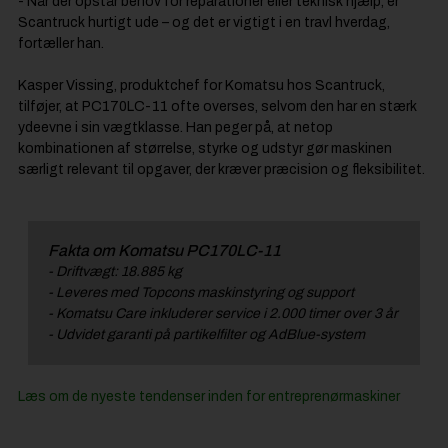
- Når der opstår behov for reparationer eller teknisk hjælp, er
Scantruck hurtigt ude – og det er vigtigt i en travl hverdag,
fortæller han.
Kasper Vissing, produktchef for Komatsu hos Scantruck,
tilføjer, at PC170LC-11 ofte overses, selvom den har en stærk
ydeevne i sin vægtklasse. Han peger på, at netop
kombinationen af størrelse, styrke og udstyr gør maskinen
særligt relevant til opgaver, der kræver præcision og fleksibilitet.
Fakta om Komatsu PC170LC-11
- Driftvægt: 18.885 kg
- Leveres med Topcons maskinstyring og support
- Komatsu Care inkluderer service i 2.000 timer over 3 år
- Udvidet garanti på partikelfilter og AdBlue-system
Læs om de nyeste tendenser inden for entreprenørmaskiner