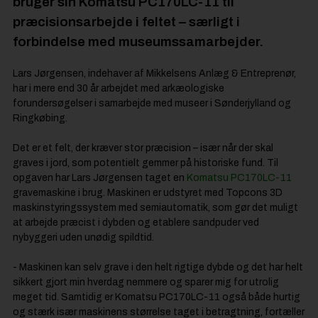
bruger sin Komatsu PC170LC-11 til
præcisionsarbejde i feltet – særligt i
forbindelse med museumssamarbejder.
Lars Jørgensen, indehaver af Mikkelsens Anlæg & Entreprenør,
har i mere end 30 år arbejdet med arkæologiske
forundersøgelser i samarbejde med museer i Sønderjylland og
Ringkøbing.
Det er et felt, der kræver stor præcision – især når der skal
graves i jord, som potentielt gemmer på historiske fund. Til
opgaven har Lars Jørgensen taget en
Komatsu PC170LC-11
gravemaskine i brug. Maskinen er udstyret med Topcons 3D
maskinstyringssystem med semiautomatik, som gør det muligt
at arbejde præcist i dybden og etablere sandpuder ved
nybyggeri uden unødig spildtid.
- Maskinen kan selv grave i den helt rigtige dybde og det har helt
sikkert gjort min hverdag nemmere og sparer mig for utrolig
meget tid. Samtidig er Komatsu PC170LC-11 også både hurtig
og stærk især maskinens størrelse taget i betragtning, fortæller