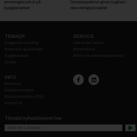
armeringskontrol på
Droneinspektion giver tryghed i
byggepladser
renoveringsprojektet
TEMAER
SERVICE
Byggeriets udvikling
Læs avisen online
Materialer og løsninger
Nyhedsbreve
Byggepladsen
Artikler fra samarbejdspartnere
Anlæg
INFO
Mediehus
Medieinformation
Mediainformation-ENG
Kontakt os
Tilmeld nyhedsbrevet her