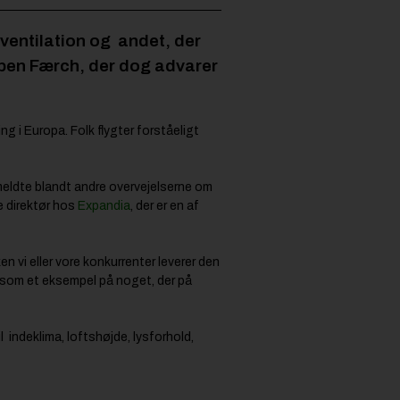
 ventilation og andet, der
rben Færch, der dog advarer
 i Europa. Folk flygter forståeligt
eldte blandt andre overvejelserne om
e direktør hos
Expandia
, der er en af
n vi eller vore konkurrenter leverer den
g som et eksempel på noget, der på
l indeklima, loftshøjde, lysforhold,