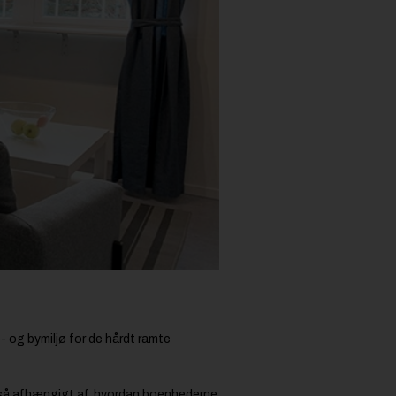
o- og bymiljø for de hårdt ramte
kke så afhængigt af, hvordan boenhederne