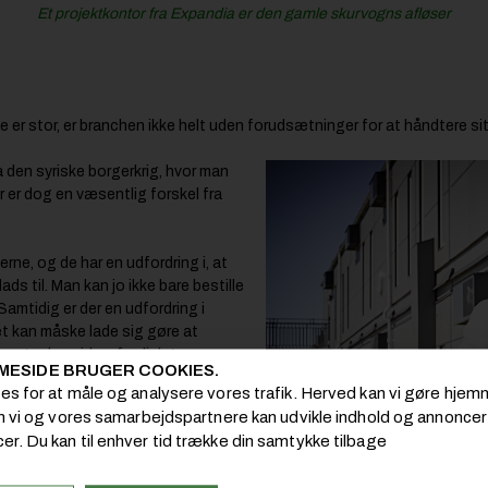
Et projektkontor fra Expandia er den gamle skurvogns afløser
er stor, er branchen ikke helt uden forudsætninger for at håndtere si
a den syriske borgerkrig, hvor man
r er dog en væsentlig forskel fra
rne, og de har en udfordring i, at
ads til. Man kan jo ikke bare bestille
 Samtidig er der en udfordring i
 kan måske lade sig gøre at
ente den siden, fordi det er en
MESIDE BRUGER COOKIES.
r oplever mange forespørgsler fra
ies for at måle og analysere vores trafik. Herved kan vi gøre hj
om vi og vores samarbejdspartnere kan udvikle indhold og annoncer i
er. Du kan til enhver tid trække din samtykke tilbage
år. Lige nu har vi stort set
 er i gang med at følge op, så vi