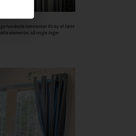
a
mange hundrede mennesker. En by vil først
kelte elementer, så nogle tager