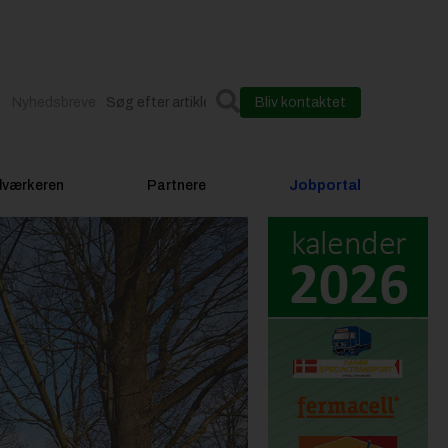
Nyhedsbreve
Bliv kontaktet
dværkeren
Partnere
Jobportal