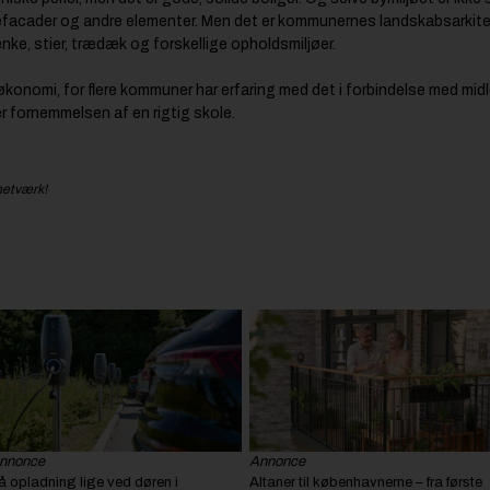
æfacader og andre elementer. Men det er kommunernes landskabsarkitekt
ke, stier, trædæk og forskellige opholdsmiljøer.
økonomi, for flere kommuner har erfaring med det i forbindelse med midl
r fornemmelsen af en rigtig skole.
netværk!
nnonce
Annonce
å opladning lige ved døren i
Altaner til københavnerne – fra første