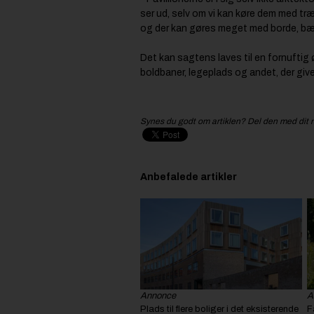
ser ud, selv om vi kan køre dem med tr
og der kan gøres meget med borde, bæn
Det kan sagtens laves til en fornuftig 
boldbaner, legeplads og andet, der give
Synes du godt om artiklen? Del den med dit 
Anbefalede artikler
Annonce
A
Plads til flere boliger i det eksisterende
F