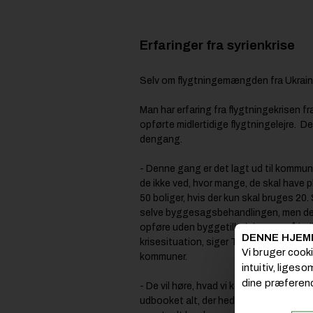
Erfaringer fra syrienkrise
Selv om flygtningemængden fra Ukraine 
Man har erfaring fra flygtningekrisen fr
opførte midlertidige flygtningelejre. De
dengang.
- Denne gang er det lagt ud til kommune
de ikke ved, hvor mange, de skal have pl
50 boliger, hvis der kun skal bruges 20.
selve byggesagsbehandlingen, men det
opføre uden byggetilladelse, og så indh
DENNE HJEM
krisesituation, siger Torben Færch, de
Vi bruger cook
kommuner.
intuitiv, liges
dine præferenc
- De vil høre, hvad vi kan levere og hvorn
udbooket alt, der hedder boliger, men vi