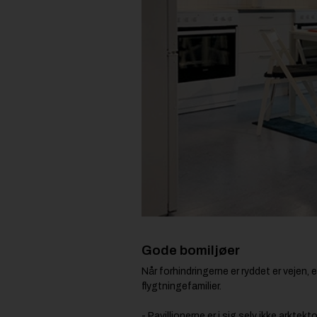
Gode bomiljøer
Når forhindringerne er ryddet er vejen,
flygtningefamilier.
- Pavillionerne er i sig selv ikke arkte