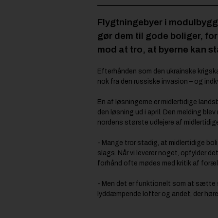
Flygtningebyer i modulbygger
gør dem til gode boliger, f
mod at tro, at byerne kan s
Efterhånden som den ukrainske krigskat
nok fra den russiske invasion – og indkv
En af løsningerne er midlertidige lan
den løsning ud i april. Den melding bl
nordens største udlejere af midlertidige
- Mange tror stadig, at midlertidige bol
slags. Når vi leverer noget, opfylder 
forhånd ofte mødes med kritik af foræl
- Men det er funktionelt som at sætte sig
lyddæmpende lofter og andet, der hører 