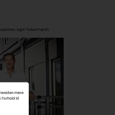
tuationen, siger Torben Færch.
emmesiden mere
 forhold til