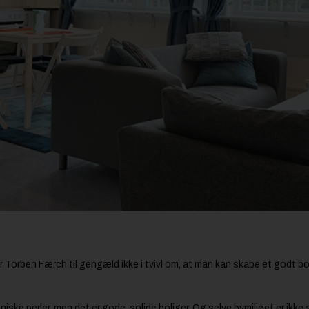
 er Torben Færch til gengæld ikke i tvivl om, at man kan skabe et godt b
ktoniske perler, men det er gode, solide boliger. Og selve bymiljøet er i