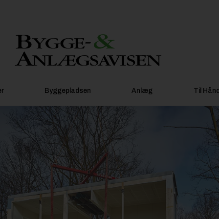
er
Byggepladsen
Anlæg
Til Hån