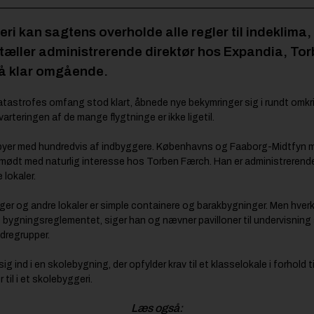
i kan sagtens overholde alle regler til indeklima,
ortæller administrerende direktør hos Expandia, To
tå klar omgående.
astrofes omfang stod klart, åbnede nye bekymringer sig i rundt omkring
arteringen af de mange flygtninge er ikke ligetil.
dsbyer med hundredvis af indbyggere. Københavns og Faaborg-Midtfyn m
ev mødt med naturlig interesse hos Torben Færch. Han er administrerend
 lokaler.
iger og andre lokaler er simple containere og barakbygninger. Men hverke
det bygningsreglementet, siger han og nævner pavilloner til undervisnin
dregrupper.
 ind i en skolebygning, der opfylder krav til et klasselokale i forhold ti
til i et skolebyggeri.
Læs også: