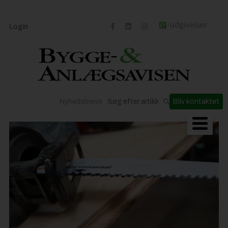
Login
Nyhedsbreve
Bliv kontaktet
Byggeriets udvikling
Materialer og løsninger
Byggepladsen
Anlæg
Til Håndværkeren
Partnere