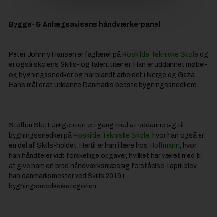
Bygge- & Anlægsavisens håndværkerpanel
Peter Johnny Hansen er faglærer på
Roskilde Tekniske Skole
og
er også skolens Skills- og talenttræner. Han er uddannet møbel-
og bygningssnedker og har blandt arbejdet i Norge og Gaza.
Hans mål er at uddanne Danmarks bedste bygningssnedkere.
Steffen Slott Jørgensen er i gang med at uddanne sig til
bygningssnedker på
Roskilde Tekniske Skole
, hvor han også er
en del af Skills-holdet. Hertil er han i lære hos
Hoffmann
, hvor
han håndterer vidt forskellige opgaver, hvilket har været med til
at give ham en bred håndværksmæssig forståelse. I april blev
han danmarksmester ved Skills 2019 i
bygningssnedkerkategorien.