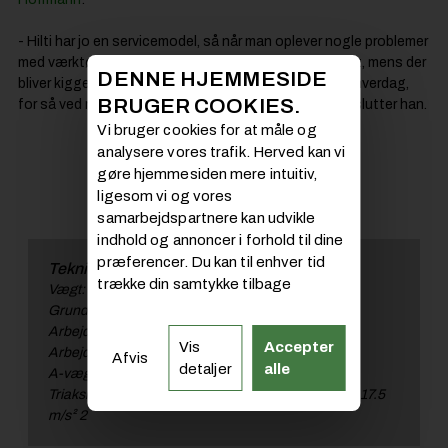
- Hilti har jo en servicemodel, så når man oplever nogle problemer
med værktøjet, ja så får man straks tilsendt noget nyt, mens der
DENNE HJEMMESIDE
bliver kigget på det gamle. Det er rigtigt rart i en travl hverdag,
BRUGER COOKIES.
for så ved man, at ens værktøj altid er klar til kamp, afslutter han.
Vi bruger cookies for at måle og
analysere vores trafik. Herved kan vi
gøre hjemmesiden mere intuitiv,
ligesom vi og vores
samarbejdspartnere kan udvikle
indhold og annoncer i forhold til dine
præferencer. Du kan til enhver tid
Tekniske specifikationer:
trække din samtykke tilbage
Vægt: 4,1 kg
Grundmateriale: Metal, Træ
Arbejdsslag længde: 32 mm
Vis
Accepter
Arbejdsslag hastighed: 2600 slagtilfælde / minut
Afvis
detaljer
alle
A-vægtet afgivet lydtryksniveau 86 dB (A) 1
Triaksial vibrationsværdi ved pladeskæring (ah,B) 17.5
m/s² 2