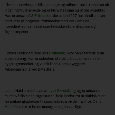
Thomas Lomberg er blikkenslager og udlært i 1994. Han laver alt
inden for VVS-arbejde og er tilknyttet små og store projekter.
Han er ansat i
CG Enterprise
, der siden 1927 har håndteret en
bred vifte af opgaver i forbindelse med VVS-arbejde,
hovedentrepriser såvel som tekniske storentrepriser og
fagentrepriser.
Tobias Preilev er i lære hos
Hoffmann
, hvor han startede som
arbejdsdreng. Han er sidenhen startet på uddannelsen som
bygningssnedker, og vandt i april Dansk Byggeris
Arbejdsmiljøpris ved DM i Skills.
Lasse Hald er indehaver af
Jysk Skridsikring
og er uddannet
murer. Når ikke han tager rundt i hele landet for at skridsikre alt
fra parkeringspladser til spaområder, arbejder han hos
Øens
Murerfirma
for at holde murergerningen ved lige.