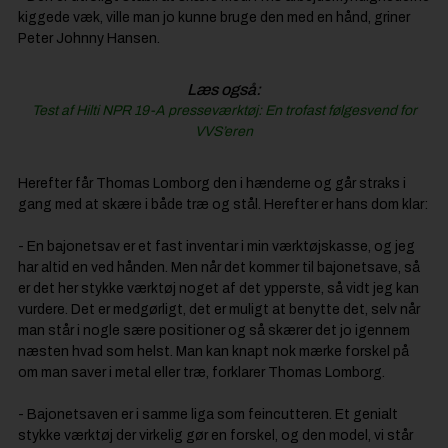
kiggede væk, ville man jo kunne bruge den med en hånd, griner
Peter Johnny Hansen.
Læs også:
Test af Hilti NPR 19-A presseværktøj: En trofast følgesvend for
VVS’eren
Herefter får Thomas Lomborg den i hænderne og går straks i
gang med at skære i både træ og stål. Herefter er hans dom klar:
- En bajonetsav er et fast inventar i min værktøjskasse, og jeg
har altid en ved hånden. Men når det kommer til bajonetsave, så
er det her stykke værktøj noget af det ypperste, så vidt jeg kan
vurdere. Det er medgørligt, det er muligt at benytte det, selv når
man står i nogle sære positioner og så skærer det jo igennem
næsten hvad som helst. Man kan knapt nok mærke forskel på
om man saver i metal eller træ, forklarer Thomas Lomborg.
- Bajonetsaven er i samme liga som feincutteren. Et genialt
stykke værktøj der virkelig gør en forskel, og den model, vi står