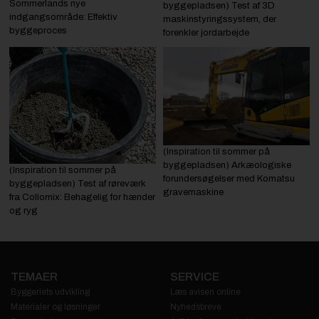
Sommerlands nye
byggepladsen) Test af 3D
indgangsområde: Effektiv
maskinstyringssystem, der
byggeproces
forenkler jordarbejde
(Inspiration til sommer på
byggepladsen) Arkæologiske
(Inspiration til sommer på
forundersøgelser med Komatsu
byggepladsen) Test af røreværk
gravemaskine
fra Collomix: Behagelig for hænder
og ryg
TEMAER
SERVICE
Byggeriets udvikling
Læs avisen online
Materialer og løsninger
Nyhedsbreve