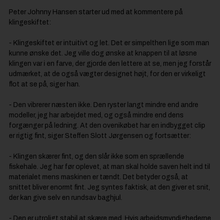
Peter Johnny Hansen starter ud med at kommentere på
klingeskiftet:
- Klingeskiftet er intuitivt og let. Det er simpelthen lige som man
kunne ønske det. Jeg ville dog ønske at knappen til at løsne
klingen var i en farve, der gjorde den lettere at se, men jeg forstår
udmærket, at de også vægter designet højt, for den er virkeligt
flot at se på, siger han.
- Den vibrerer næsten ikke. Den ryster langt mindre end andre
modeller, jeg har arbejdet med, og også mindre end dens
forgænger på ledning. At den ovenikøbet har en indbygget clip
er rigtig fint, siger Steffen Slott Jørgensen og fortsætter:
- Klingen skærer fint, og den slår ikke som en sprællende
fiskehale. Jeg har før oplevet, at man skal holde saven helt ind til
materialet mens maskinen er tændt. Det betyder også, at
snittet bliver enormt fint. Jeg syntes faktisk, at den giver et snit,
der kan give selv en rundsav baghjul.
- Den er utroligt stabil at skære med. Hvis arbejdsmyndighederne