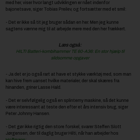
med her, viser hvor langt udviklingen er nået indenfor
bajonetsave, siger Tobias Preilev, og fortsætter med et smil:
- Det er ikke så tit jeg bruger sådan en her. Men jeg kunne
sagtens vænne mig til at arbejde mere med den her frækkert.
Læs også:
HILTI Batteri-kombihammer TE 60-A36: En stor hjælp til
slidsomme opgaver
- Ja det er jo også rart at have et stykke værktøj med, som man
kan hive frem uanset hvilke materialer, der skal skæres fra
hinanden, griner Lasse Hald.
- Det er selvfølgelig også en splinterny maskine, så det kunne
være interessant at teste den efter et års intensiv brug, siger
Peter Johnny Hansen.
- Det gør ikke rigtig den store forskel, svarer Steffen Slott
Jørgensen, der til daglig bruger Hilti, når han arbejder hos
Hoffmann
: