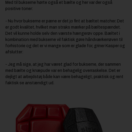
Med til bukserne hørte også et bælte og her var der også
positive toner:
- Nu hvor bukserne er pæne er det jo fint at bæltet matcher. Det
er godt kvalitet, hvilket man straks mærker på bæltespændet.
Det vil kunne holde selv den værste hængerøv oppe. Bæltet i
kombination med bukserne vil faktisk gøre håndværkerrøven til
forhistorie og det er vi mange som er glade for, griner Kasper og
afslutter:
- Jeg må sige, at jeg har været glad for bukserne, der sammen
med bælte og knæpude var en behagelig overraskelse. Det er
dejligt at arbejdstøj både kan være behageligt, praktisk og rent
faktisk se anstændigt ud.