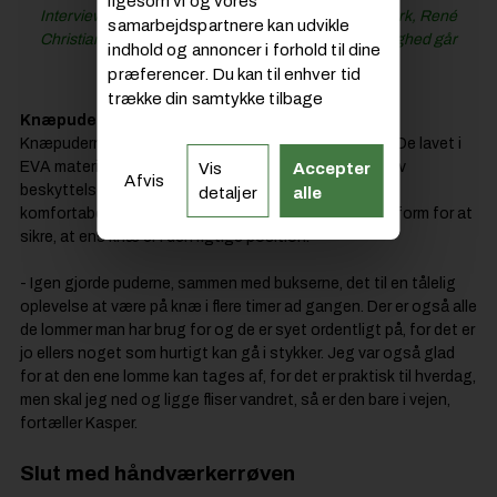
ligesom vi og vores
Interview med Blåkläders country manager i Danmark, René
samarbejdspartnere kan udvikle
Christiansen: Det rykker, når økonomi og bæredygtighed går
indhold og annoncer i forhold til dine
hånd i hånd
præferencer. Du kan til enhver tid
trække din samtykke tilbage
Knæpuder der passer på dig
Knæpuderne fra
Blåkläder
er også en historie for sig. De lavet i
EVA materiale, hvor den stærke frontside giver effektiv
Vis
Accepter
Afvis
beskyttelse mod skarpe genstande. Puden er blød og
detaljer
alle
komfortabel indvendig, og den har en ekstra bred pasform for at
sikre, at ens knæ er i den rigtige position.
- Igen gjorde puderne, sammen med bukserne, det til en tålelig
oplevelse at være på knæ i flere timer ad gangen. Der er også alle
de lommer man har brug for og de er syet ordentligt på, for det er
jo ellers noget som hurtigt kan gå i stykker. Jeg var også glad
for at den ene lomme kan tages af, for det er praktisk til hverdag,
men skal jeg ned og ligge fliser vandret, så er den bare i vejen,
fortæller Kasper.
Slut med håndværkerrøven