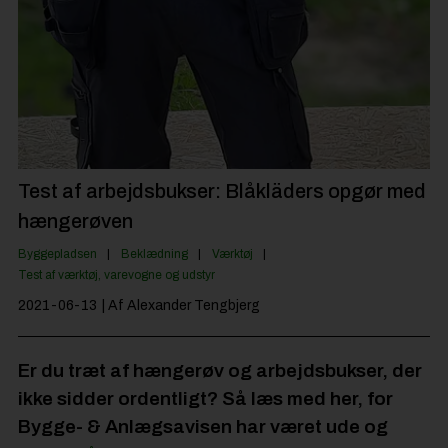
Byggepladsen
Anlæg
Til Håndværkeren
Partnere
Jobportal
Test af arbejdsbukser: Blåkläders opgør med
hængerøven
Byggepladsen
Beklædning
Værktøj
Test af værktøj, varevogne og udstyr
2021-06-13
| Af Alexander Tengbjerg
Er du træt af hængerøv og arbejdsbukser, der
ikke sidder ordentligt? Så læs med her, for
Bygge- & Anlægsavisen har været ude og