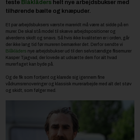
teste
Blåkläders
helt nye arbejdsbukser med
tilhørende bælte og knæpuder.
Et par arbejdsbuksers værste mareridt må være at sidde på en
murer. De skal stå model til skæve arbejdspositioner og
alverdens skidt og snavs. Så hvis ikke kvaliteten er i orden, går
der ikke lang tid før mureren bemærker det. Derfor sendte vi
Blåkläders
nye arbejdsbukser ud til den selvstændige flisemurer
Kasper Tjagvad, der lovede at udsætte dem for alt hvad
murerfaget kan byde på.
Og de fik som fortjent og klarede sig igennem fine
vådrumsrenoveringer og klassisk murerarbejde med alt det støv
og skidt, som følger med.