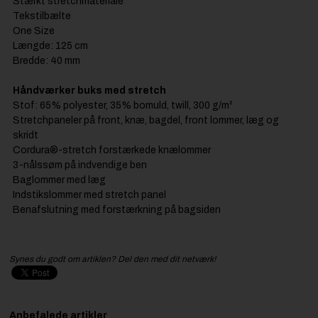
Stærkt stretchmateriale
Tekstilbælte
One Size
Længde: 125 cm
Bredde: 40 mm
Håndværker buks med stretch
Stof: 65% polyester, 35% bomuld, twill, 300 g/m²
Stretchpaneler på front, knæ, bagdel, front lommer, læg og
skridt
Cordura®-stretch forstærkede knælommer
3-nålssøm på indvendige ben
Baglommer med læg
Indstikslommer med stretch panel
Benafslutning med forstærkning på bagsiden
Synes du godt om artiklen? Del den med dit netværk!
Anbefalede artikler