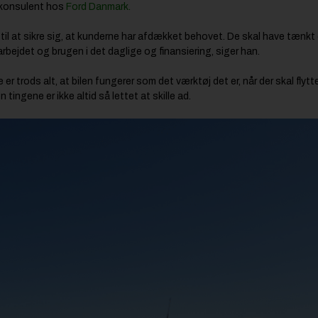
erkonsulent hos
Ford Danmark.
e til at sikre sig, at kunderne har afdækket behovet. De skal have tænkt o
rbejdet og brugen i det daglige og finansiering, siger han.
e er trods alt, at bilen fungerer som det værktøj det er, når der skal flyt
ingene er ikke altid så lettet at skille ad.