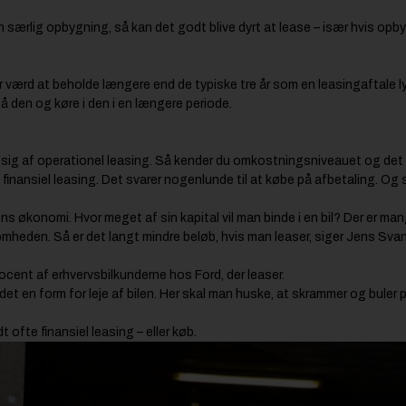
en særlig opbygning, så kan det godt blive dyrt at lease – især hvis opb
 værd at beholde længere end de typiske tre år som en leasingaftale ly
på den og køre i den i en længere periode.
 sig af operationel leasing. Så kender du omkostningsniveauet og det 
 finansiel leasing. Det svarer nogenlunde til at købe på afbetaling. Og 
s økonomi. Hvor meget af sin kapital vil man binde i en bil? Der er ma
irksomheden. Så er det langt mindre beløb, hvis man leaser, siger Jens Sva
ocent af erhvervsbilkunderne hos Ford, der leaser.
det en form for leje af bilen. Her skal man huske, at skrammer og buler 
 ofte finansiel leasing – eller køb.