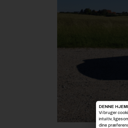
DENNE HJEM
Vi bruger cook
intuitiv, liges
dine præferenc
Nissan NV300 e