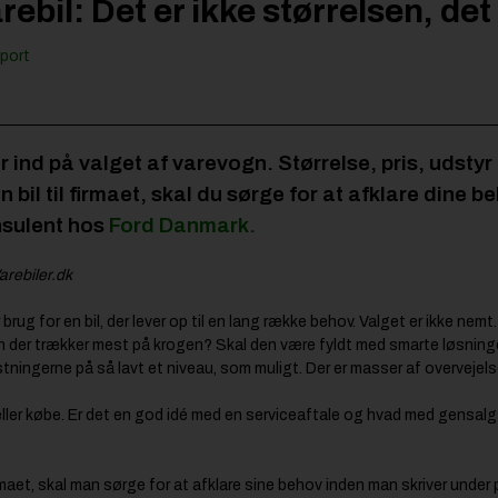
arebil: Det er ikke størrelsen, d
port
er ind på valget af varevogn. Størrelse, pris, udsty
bil til firmaet, skal du sørge for at afklare dine be
nsulent hos
Ford Danmark.
rebiler.dk
rug for en bil, der lever op til en lang række behov. Valget er ikke ne
n der trækker mest på krogen? Skal den være fyldt med smarte løsninge
ingerne på så lavt et niveau, som muligt. Der er masser af overvejelse
eller købe. Er det en god idé med en serviceaftale og hvad med gensa
firmaet, skal man sørge for at afklare sine behov inden man skriver unde