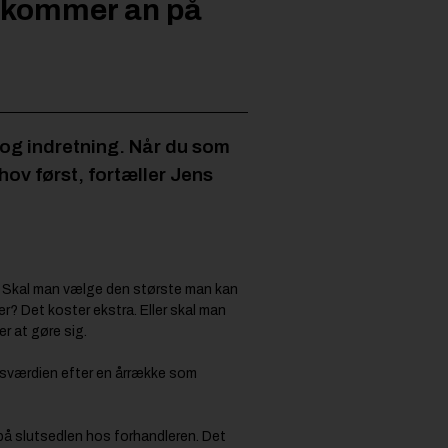
et kommer an på
r og indretning. Når du som
hov først, fortæller Jens
mt. Skal man vælge den største man kan
r? Det koster ekstra. Eller skal man
r at gøre sig.
lgsværdien efter en årrække som
r på slutsedlen hos forhandleren. Det