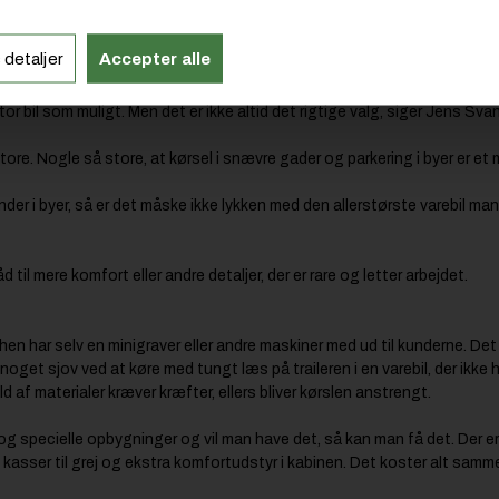
Læs også:
 detaljer
Accepter alle
Holder du din varebil ren og smittefri?
r bil som muligt. Men det er ikke altid det rigtige valg, siger Jens Sva
tore. Nogle så store, at kørsel i snævre gader og parkering i byer er et 
nder i byer, så er det måske ikke lykken med den allerstørste varebil m
 til mere komfort eller andre detaljer, der er rare og letter arbejdet.
en har selv en minigraver eller andre maskiner med ud til kunderne. Det s
oget sjov ved at køre med tungt læs på traileren i en varebil, der ikke h
d af materialer kræver kræfter, ellers bliver kørslen anstrengt.
 specielle opbygninger og vil man have det, så kan man få det. Der er m
k, kasser til grej og ekstra komfortudstyr i kabinen. Det koster alt samm