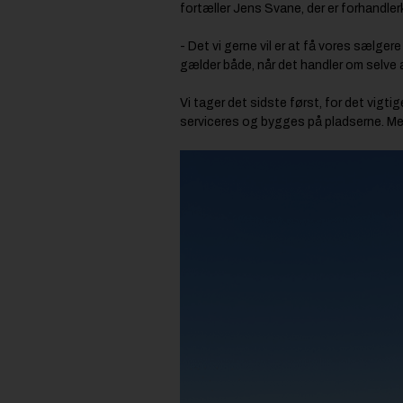
fortæller Jens Svane, der er forhandl
- Det vi gerne vil er at få vores sælger
gælder både, når det handler om selve a
Vi tager det sidste først, for det vigtig
serviceres og bygges på pladserne. Men t