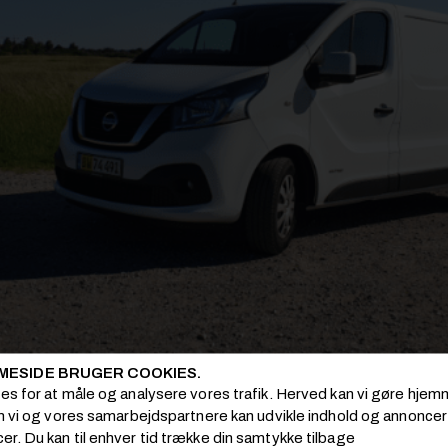
MESIDE BRUGER COOKIES.
ies for at måle og analysere vores trafik. Herved kan vi gøre hj
om vi og vores samarbejdspartnere kan udvikle indhold og annoncer i
er. Du kan til enhver tid trække din samtykke tilbage
r en bundsolid slider med en fremragende motor og gearkasse. Foto: Al