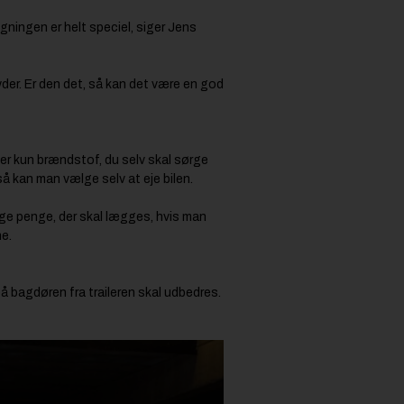
ygningen er helt speciel, siger Jens
der. Er den det, så kan det være en god
er kun brændstof, du selv skal sørge
så kan man vælge selv at eje bilen.
nge penge, der skal lægges, hvis man
ne.
på bagdøren fra traileren skal udbedres.