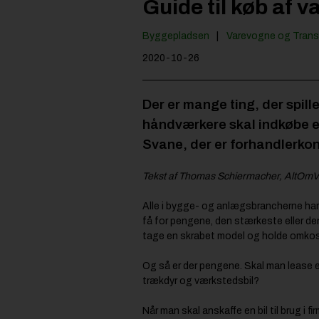
Guide til køb af v
Byggepladsen
Varevogne og Trans
2020-10-26
Der er mange ting, der spill
håndværkere skal indkøbe en 
Svane, der er forhandlerko
Tekst af Thomas Schiermacher,
AltOmVa
Alle i bygge- og anlægsbrancherne har b
få for pengene, den stærkeste eller de
tage en skrabet model og holde omkostn
Og så er der pengene. Skal man lease 
trækdyr og værkstedsbil?
Når man skal anskaffe en bil til brug i 