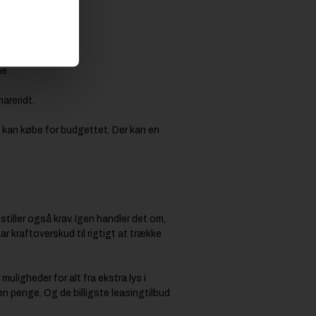
ne.
mareridt.
an kan købe for budgettet. Der kan en
tiller også krav. Igen handler det om,
ar kraftoverskud til rigtigt at trække
uligheder for alt fra ekstra lys i
en penge. Og de billigste leasingtilbud