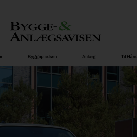
er
Byggepladsen
Anlæg
Til Hån