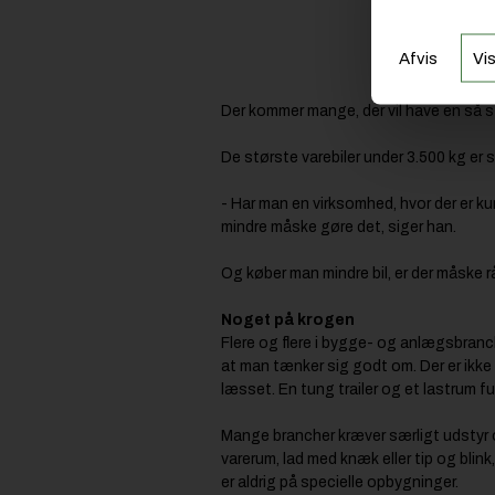
Afvis
Vis
Der kommer mange, der vil have en så sto
De største varebiler under 3.500 kg er s
- Har man en virksomhed, hvor der er ku
mindre måske gøre det, siger han.
Og køber man mindre bil, er der måske råd
Noget på krogen
Flere og flere i bygge- og anlægsbranch
at man tænker sig godt om. Der er ikke n
læsset. En tung trailer og et lastrum ful
Mange brancher kræver særligt udstyr og
varerum, lad med knæk eller tip og blin
er aldrig på specielle opbygninger.