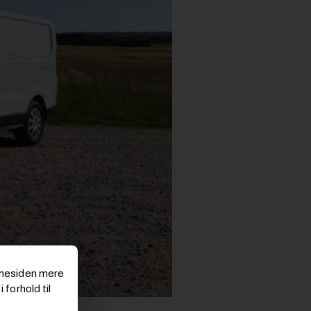
emmesiden mere
 forhold til
tomvarebiler.dk