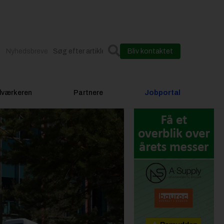
Nyhedsbreve
Bliv kontaktet
dværkeren
Partnere
Jobportal