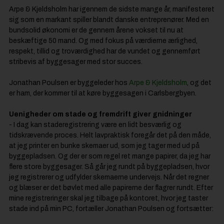
Arpe & Kjeldsholm har igennem de sidste mange år, manifesteret
sig som en markant spiller blandt danske entreprenører. Med en
bundsolid økonomi er de gennem årene vokset til nu at
beskæftige 50 mand. Og med fokus på værdierne ærlighed,
respekt, tillid og troværdighed har de vundet og gennemført
stribevis af byggesager med stor succes.
Jonathan Poulsen er byggeleder hos
Arpe & Kjeldsholm
, og det
er ham, der kommer til at køre byggesagen i Carlsbergbyen.
Uenigheder om stade og fremdrift giver gnidninger
- I dag kan staderegistrering være en lidt besværlig og
tidskrævende proces. Helt lavpraktisk foregår det på den måde,
at jeg printer en bunke skemaer ud, som jeg tager med ud på
byggepladsen. Og der er som regel ret mange papirer, da jeg har
flere store byggesager. Så går jeg rundt på byggepladsen, hvor
jeg registrerer og udfylder skemaerne undervejs. Når det regner
og blæser er det bøvlet med alle papirerne der flagrer rundt. Efter
mine registreringer skal jeg tilbage på kontoret, hvor jeg taster
stade ind på min PC, fortæller Jonathan Poulsen og fortsætter: