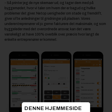
- Så printer jeg de nye skemaer ud, og tager dem med på
byggemødet, hvor vi taler om hvem der er bagud og hvilke
problemer det giver. Netop uenigheder om stade og fremdrift,
giver ofte anledninger til gnidninger på pladsen. Vores
underentreprenører vil jo gerne fakturere det maksimale, og som
byggeleder med det overordnede ansvar, kan det være
vanskeligt at have 100% overblik over, præcis hvor langt de
enkelte entreprenører er kommet.
DENNE HJEMMESIDE