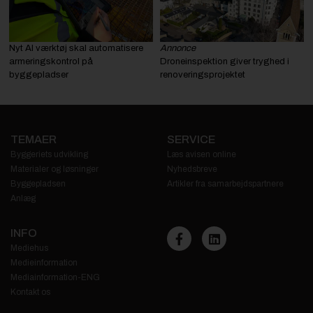
Nyt AI værktøj skal automatisere
Annonce
armeringskontrol på
Droneinspektion giver tryghed i
byggepladser
renoveringsprojektet
TEMAER
SERVICE
Byggeriets udvikling
Læs avisen online
Materialer og løsninger
Nyhedsbreve
Byggepladsen
Artikler fra samarbejdspartnere
Anlæg
INFO
Mediehus
Medieinformation
Mediainformation-ENG
Kontakt os