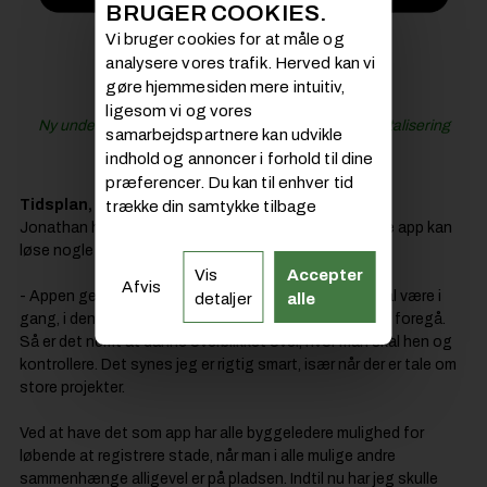
BRUGER COOKIES.
Vi bruger cookies for at måle og
analysere vores trafik. Herved kan vi
gøre hjemmesiden mere intuitiv,
Læs også:
ligesom vi og vores
Ny undersøgelse af Molio: Corona har sat skub i digitalisering
samarbejdspartnere kan udvikle
af byggeriet
indhold og annoncer i forhold til dine
præferencer. Du kan til enhver tid
Tidsplan, stade og aconto bindes sammen
trække din samtykke tilbage
Jonathan har derfor store forventninger til, at den nye app kan
løse nogle af de udfordringer.
Vis
Accepter
Afvis
- Appen generer en liste, over hvilke aktiviteter der skal være i
detaljer
alle
gang, i den indeværende uge, samt hvorhenne de skal foregå.
Så er det nemt at danne overblikket over, hvor man skal hen og
kontrollere. Det synes jeg er rigtig smart, især når der er tale om
store projekter.
Ved at have det som app har alle byggeledere mulighed for
løbende at registrere stade, når man i alle mulige andre
sammenhænge alligevel er på pladsen. Indtil nu har jeg skulle