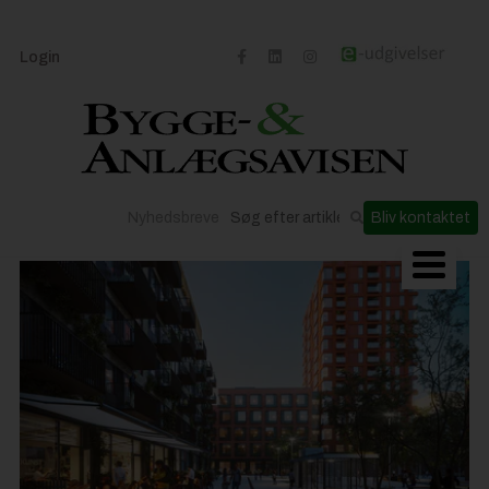
Login
Nyhedsbreve
Bliv kontaktet
Byggeriets udvikling
Materialer og løsninger
Byggepladsen
Anlæg
Til Håndværkeren
Partnere