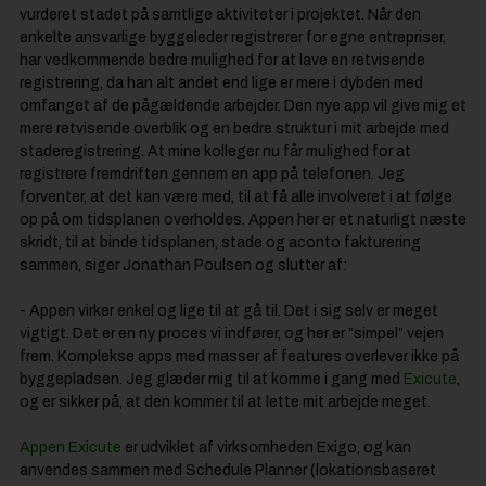
vurderet stadet på samtlige aktiviteter i projektet. Når den
enkelte ansvarlige byggeleder registrerer for egne entrepriser,
har vedkommende bedre mulighed for at lave en retvisende
registrering, da han alt andet end lige er mere i dybden med
omfanget af de pågældende arbejder. Den nye app vil give mig et
mere retvisende overblik og en bedre struktur i mit arbejde med
staderegistrering. At mine kolleger nu får mulighed for at
registrere fremdriften gennem en app på telefonen. Jeg
forventer, at det kan være med, til at få alle involveret i at følge
op på om tidsplanen overholdes. Appen her er et naturligt næste
skridt, til at binde tidsplanen, stade og aconto fakturering
sammen, siger Jonathan Poulsen og slutter af:
- Appen virker enkel og lige til at gå til. Det i sig selv er meget
vigtigt. Det er en ny proces vi indfører, og her er ”simpel” vejen
frem. Komplekse apps med masser af features overlever ikke på
byggepladsen. Jeg glæder mig til at komme i gang med
Exicute
,
og er sikker på, at den kommer til at lette mit arbejde meget.
Appen Exicute
er udviklet af virksomheden Exigo, og kan
anvendes sammen med Schedule Planner (lokationsbaseret