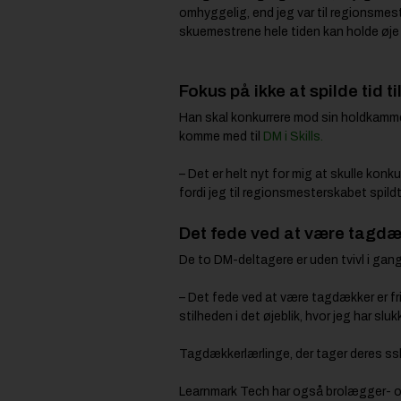
omhyggelig, end jeg var til regionsmes
skuemestrene hele tiden kan holde øje 
Fokus på ikke at spilde tid ti
Han skal konkurrere mod sin holdkamme
komme med til
DM i Skills.
– Det er helt nyt for mig at skulle konkur
fordi jeg til regionsmesterskabet spild
Det fede ved at være tagdæ
De to DM-deltagere er uden tvivl i gang
– Det fede ved at være tagdækker er fri
stilheden i det øjeblik, hvor jeg har s
Tagdækkerlærlinge, der tager deres s
Learnmark Tech har også brolægger- og