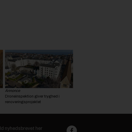
Annonce
Droneinspektion giver tryghed i
renoveringsprojektet
ld nyhedsbrevet her