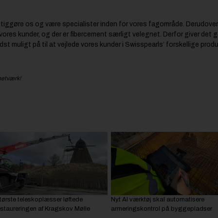
ygtiggøre os og være specialister inden for vores fagområde. Derudover
 vores kunder, og der er fibercement særligt velegnet. Derfor giver det
st muligt på til at vejlede vores kunder i Swisspearls’ forskellige produ
netværk!
tørste teleskoplæsser løftede
Nyt AI værktøj skal automatisere
estaureringen af Kragskov Mølle
armeringskontrol på byggepladser