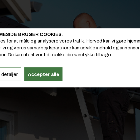
MESIDE BRUGER COOKIES.
ies for at måle og analysere vores trafik. Herved kan vi gøre hj
om vi og vores samarbejdspartnere kan udvikle indhold og annoncer i
er. Du kan til enhver tid trække din samtykke tilbage
 detaljer
Accepter alle