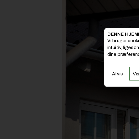
DENNE HJEM
Vi bruger cook
intuitiv, liges
dine præferenc
Afvis
Vis