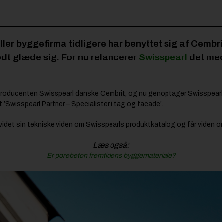
ler byggefirma tidligere har benyttet sig af Cemb
t glæde sig. For nu relancerer
Swisspearl
det med
tproducenten Swisspearl danske Cembrit, og nu genoptager Swisspear
t ’Swisspearl Partner – Specialister i tag og facade’.
videt sin tekniske viden om Swisspearls produktkatalog og får viden 
Læs også:
Er porebeton fremtidens byggemateriale?