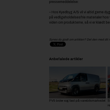
pressemeddelelse:
– Hos Kyedbyg A/S vil vi altid gerne d
på vedligeholdelsesfrie materialer hos
viden om produkterne, så vi er klædt bed
Synes du godt om artiklen? Del den med dit 
Anbefalede artikler
PV5 bider sig fast på varebilsmarkedet
S
r