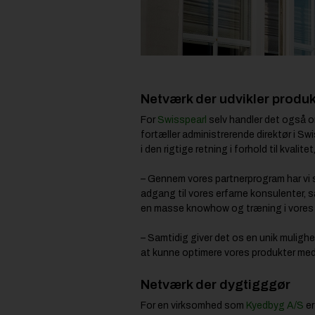
Netværk der udvikler produ
For
Swisspearl
selv handler det også o
fortæller administrerende direktør i S
i den rigtige retning i forhold til kval
– Gennem vores partnerprogram har vi s
adgang til vores erfarne konsulenter, s
en masse knowhow og træning i vores
– Samtidig giver det os en unik muligh
at kunne optimere vores produkter med 
Netværk der dygtigggør
For en virksomhed som
Kyedbyg A/S
er