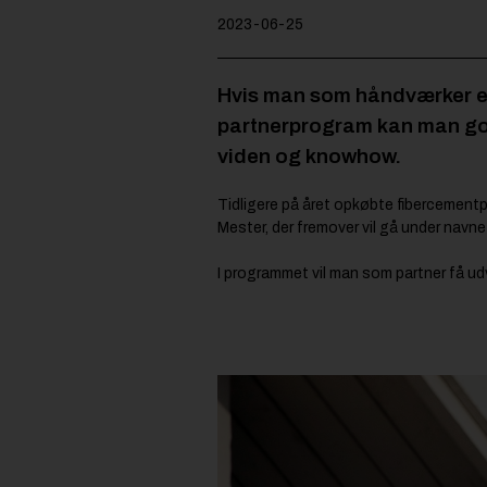
2023-06-25
Hvis man som håndværker el
partnerprogram kan man god
viden og knowhow.
Tidligere på året opkøbte fibercemen
Mester, der fremover vil gå under navne
I programmet vil man som partner få ud