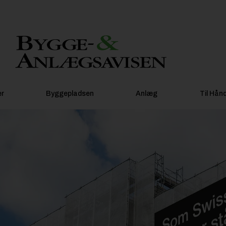
er
Byggepladsen
Anlæg
Til Hån