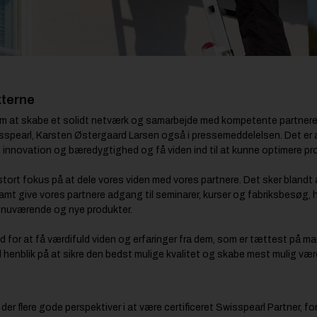
kterne
m at skabe et solidt netværk og samarbejde med kompetente partnere,
wisspearl, Karsten Østergaard Larsen også i pressemeddelelsen. Det er 
itet, innovation og bæredygtighed og få viden ind til at kunne optimere p
tort fokus på at dele vores viden med vores partnere. Det sker blandt 
amt give vores partnere adgang til seminarer, kurser og fabriksbesøg, h
 nuværende og nye produkter.
ed for at få værdifuld viden og erfaringer fra dem, som er tættest på 
henblik på at sikre den bedst mulige kvalitet og skabe mest mulig værd
 der flere gode perspektiver i at være certificeret Swisspearl Partner, f