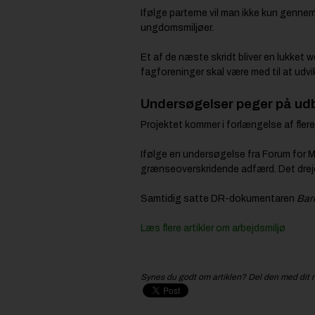
Ifølge parterne vil man ikke kun genne
ungdomsmiljøer.
Et af de næste skridt bliver en lukket
fagforeninger skal være med til at udv
Undersøgelser peger på ud
Projektet kommer i forlængelse af fler
Ifølge en undersøgelse fra Forum for 
grænseoverskridende adfærd. Det drejer 
Samtidig satte DR-dokumentaren
Bare
Læs flere artikler om arbejdsmiljø
Synes du godt om artiklen? Del den med dit 