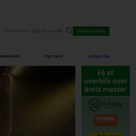
Nyhedsbreve
Bliv kontaktet
dværkeren
Partnere
Jobportal