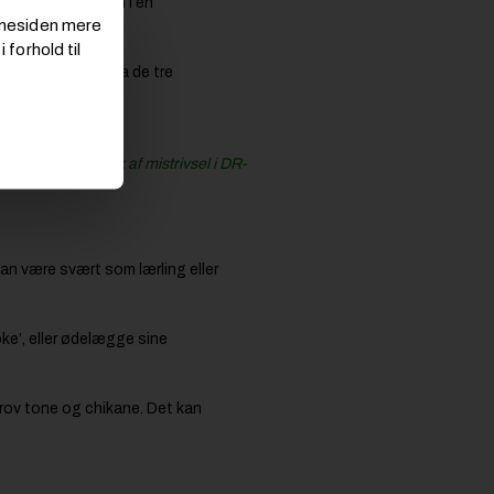
r Sune Schou Holm i en
emmesiden mere
 forhold til
ge medlemmer fra de tre
 kølvandet på kritik af mistrivsel i DR-
kan være svært som lærling eller
oke’, eller ødelægge sine
grov tone og chikane. Det kan