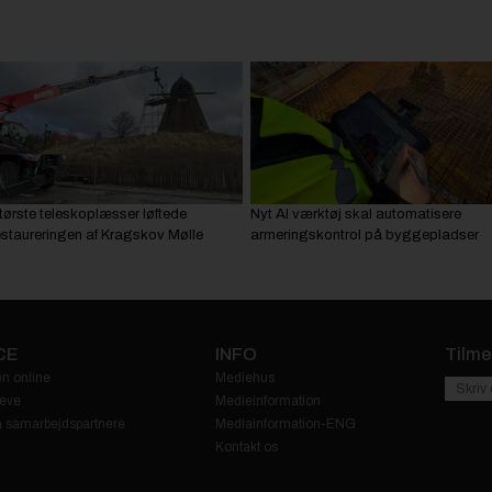
tørste teleskoplæsser løftede
Nyt AI værktøj skal automatisere
estaureringen af Kragskov Mølle
armeringskontrol på byggepladser
CE
INFO
Tilme
n online
Mediehus
eve
Medieinformation
fra samarbejdspartnere
Mediainformation-ENG
Kontakt os