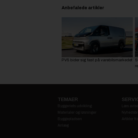
Anbefalede artikler
PV5 bider sig fast på varebilsmarkedet
S
r
TEMAER
SERVI
Byggeriets udvikling
Læs avise
Materialer og løsninger
Nyhedsbr
Byggepladsen
Artikler 
Anlæg