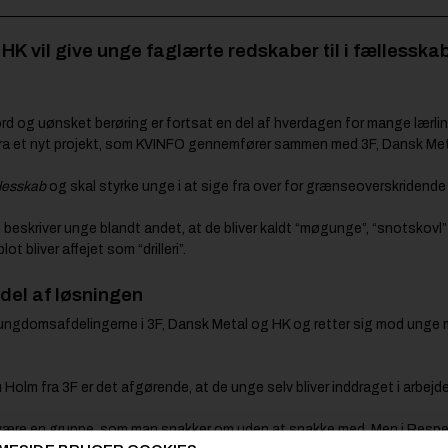
K vil give unge faglærte redskaber til i fællesskab
 og uønsket berøring er fortsat en del af hverdagen for mange lærli
fra et nyt projekt, som KVINFO gennemfører sammen med 3F, Dansk Met
llesskab
og skal styrke unge i at sige fra over for grænseoverskridend
 beskriver unge blandt andet, at de bliver kaldt “møgunge”, “snotskovl” 
t bliver affejet som “drilleri”.
del af løsningen
 ungdomsafdelingerne i 3F, Dansk Metal og HK og retter sig mod unge 
m fra 3F er det afgørende, at de unge selv bliver inddraget i arbejde
være en gruppe, som man snakker om uden at snakke med. Men i Respek