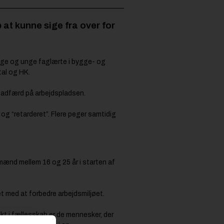
 at kunne sige fra over for
nge og unge faglærte i bygge- og
al og HK.
e adfærd på arbejdspladsen.
og “retarderet”. Flere peger samtidig
mænd mellem 16 og 25 år i starten af
t med at forbedre arbejdsmiljøet.
t i fællesskab er de mennesker, der