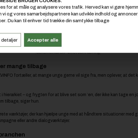
MESIDE BRUGER COOKIES.
å med til at sætte ord på udfordringerne og udvikle løsningerne, sige
ies for at måle og analysere vores trafik. Herved kan vi gøre hj
om vi og vores samarbejdspartnere kan udvikle indhold og annoncer i
emført interviews og workshops med både ungdomskonsulenter og un
er. Du kan til enhver tid trække din samtykke tilbage
Læs også:
 detaljer
Accepter alle
 sig til at sikre lærlinge et arbejdsmiljø med respekt, faglighed og trivsel i
dokumentaren ”Livet som lærling”
der mange tilbage
INFO fortæller, at mange unge gerne vil sige fra, men oplever, at det 
i hierarkiet – og frygten for at blive set som ‘en, der ikke kan tage en j
m tilbage, siger hun.
nkrete værktøjer, der kan hjælpe unge med at håndtere situationer med 
kampagne eller andre dialogværktøjer.
 branchen