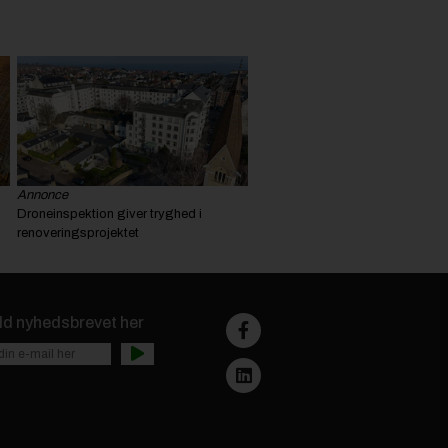
Annonce
Droneinspektion giver tryghed i
renoveringsprojektet
ld nyhedsbrevet her