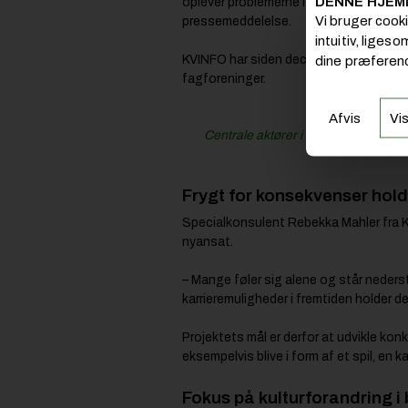
DENNE HJEM
oplever problemerne i dagligdagen, ogs
Vi bruger cook
pressemeddelelse.
intuitiv, liges
KVINFO har siden december 2025 genn
dine præferenc
fagforeninger.
Afvis
Vis
Centrale aktører i byggeriet forpligter
Frygt for konsekvenser hol
Specialkonsulent Rebekka Mahler fra KV
nyansat.
– Mange føler sig alene og står nederst 
karrieremuligheder i fremtiden holder de
Projektets mål er derfor at udvikle ko
eksempelvis blive i form af et spil, en 
Fokus på kulturforandring i