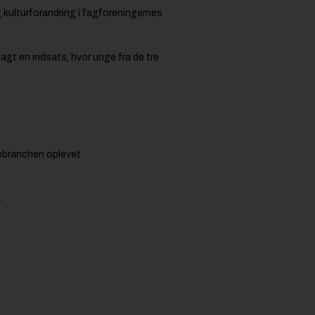
 kulturforandring i fagforeningernes
agt en indsats, hvor unge fra de tre
ræbranchen oplevet
.