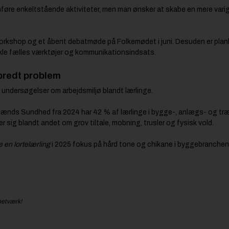
mføre enkeltstående aktiviteter, men man ønsker at skabe en mere varig
 workshop og et åbent debatmøde på Folkemødet i juni. Desuden er planl
ikle fælles værktøjer og kommunikationsindsats.
bredt problem
e undersøgelser om arbejdsmiljø blandt lærlinge.
Mænds Sundhed fra 2024 har 42 % af lærlinge i bygge-, anlægs- og t
sig blandt andet om grov tiltale, mobning, trusler og fysisk vold.
 en lortelærling
i 2025 fokus på hård tone og chikane i byggebranchen
netværk!