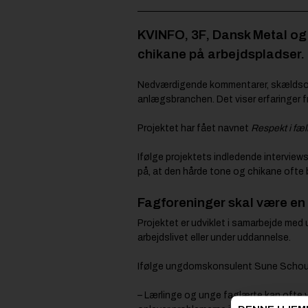
KVINFO, 3F, Dansk Metal og H
chikane på arbejdspladser.
Nedværdigende kommentarer, skældsord
anlægsbranchen. Det viser erfaringer 
Projektet har fået navnet
Respekt i fæ
Ifølge projektets indledende interviews
på, at den hårde tone og chikane ofte blo
Fagforeninger skal være en 
Projektet er udviklet i samarbejde med
arbejdslivet eller under uddannelse.
Ifølge ungdomskonsulent Sune Schou Hol
– Lærlinge og unge faglærte kan ofte 