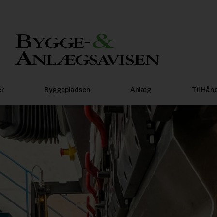
er
Byggepladsen
Anlæg
Til Hån