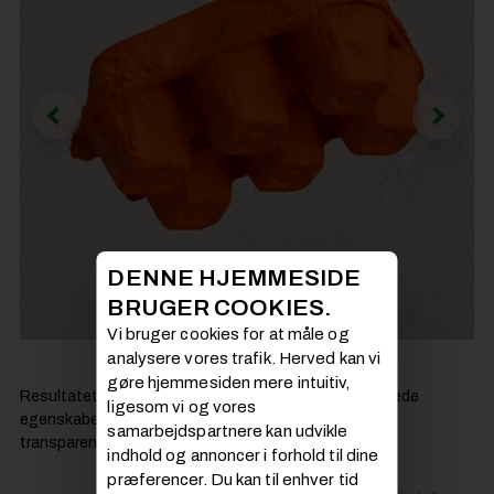
DENNE HJEMMESIDE
BRUGER COOKIES.
Vi bruger cookies for at måle og
analysere vores trafik. Herved kan vi
gøre hjemmesiden mere intuitiv,
Resultatet er en homogen fibergipsplade med ensartede
ligesom vi og vores
egenskaber på tværs af hele pladen og giver samtidig
samarbejdspartnere kan udvikle
transparens i forhold til indhold og dokumentation.
indhold og annoncer i forhold til dine
Læs også:
præferencer. Du kan til enhver tid