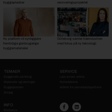
byggepladser
renoveringsprojektet
Ny platform vil synliggøre
Göteborg samler træindustrien
fremtidige genbrugelige
med fokus på ny teknologi
byggematerialer
TEMAER
SERVICE
Byggeriets udvikling
Læs avisen online
Materialer og løsninger
Nyhedsbreve
Byggepladsen
Artikler fra samarbejdspartnere
Anlæg
INFO
Mediehus