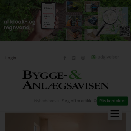
Login
Nyhedsbreve
Bliv kontaktet
Byggeriets udvikling
Materialer og løsninger