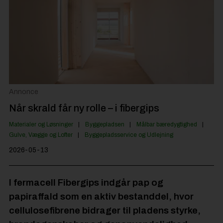
Byggepladsen
Anlæg
Til Håndværkeren
Partnere
Jobportal
Annonce
Når skrald får ny rolle – i fibergips
Materialer og Løsninger
Byggepladsen
Målbar bæredygtighed
Gulve, Vægge og Lofter
Byggepladsservice og Udlejning
2026-05-13
I fermacell Fibergips indgår pap og
papiraffald som en aktiv bestanddel, hvor
cellulosefibrene bidrager til pladens styrke,