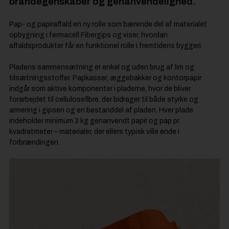
brandegenskaber og genanvendelighed.
Pap- og papiraffald en ny rolle som bærende del af materialet
opbygning i fermacell Fibergips og viser, hvordan
affaldsprodukter får en funktionel rolle i fremtidens byggeri.
Pladens sammensætning er enkel og uden brug af lim og
tilsætningsstoffer. Papkasser, æggebakker og kontorpapir
indgår som aktive komponenter i pladerne, hvor de bliver
forarbejdet til cellulosefibre, der bidrager til både styrke og
armering i gipsen og en bestanddel af pladen. Hver plade
indeholder minimum 3 kg genanvendt papir og pap pr.
kvadratmeter – materialer, der ellers typisk ville ende i
forbrændingen.