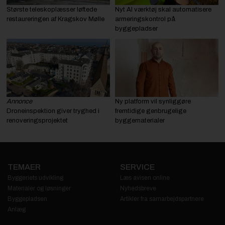
Største teleskoplæsser løftede
Nyt AI værktøj skal automatisere
restaureringen af Kragskov Mølle
armeringskontrol på
byggepladser
Annonce
Ny platform vil synliggøre
Droneinspektion giver tryghed i
fremtidige genbrugelige
renoveringsprojektet
byggematerialer
TEMAER
SERVICE
Byggeriets udvikling
Læs avisen online
Materialer og løsninger
Nyhedsbreve
Byggepladsen
Artikler fra samarbejdspartnere
Anlæg