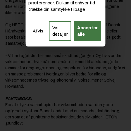
undgår byggelederne midtvejs at skulle diskutere, hvorfor tonen
præferencer. Du kan til enhver tid
ikke er i orden, tidsfristerne ikke er overholdt eller regningerne
trække din samtykke tilbage
ikke er afsendt.
Og HETO sender gerne opfordringen videre til andre af Dansk
Vis
Accepter
Afvis
Håndværks medlemmer. Uanset om virksomheden er lille eller
detaljer
alle
stor betaler det sig nemlig at være med til at skabe en et godt
samarbejdsklima.
- Vi har taget det her med små skridt ad gangen. Og hvis andre
virksomheder – hver på deres måde - er med til at skabe gode
rammer for omgangstonen og respekten for hinanden, undgår vi
en masse problemer. Hverdagen bliver bedre for alle og
virksomhedernes trivsel og økonomi vil vokse, mener Solvej
Hovmand.
FAKTABOKS:
For at styrke samarbejdet har virksomheden sat den gode
opførsel i system. Blandt andet med en medarbejderhåndbog,
der som et af punkterne beskriver det, de selv kalder HETO's
grundlov: