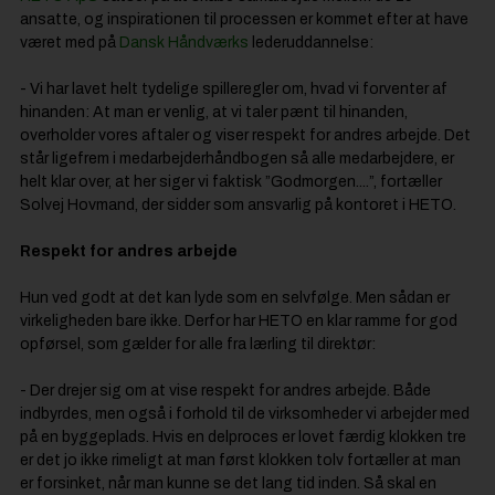
ansatte, og inspirationen til processen er kommet efter at have
været med på
Dansk Håndværks
lederuddannelse:
- Vi har lavet helt tydelige spilleregler om, hvad vi forventer af
hinanden: At man er venlig, at vi taler pænt til hinanden,
overholder vores aftaler og viser respekt for andres arbejde. Det
står ligefrem i medarbejderhåndbogen så alle medarbejdere, er
helt klar over, at her siger vi faktisk ”Godmorgen....”, fortæller
Solvej Hovmand, der sidder som ansvarlig på kontoret i HETO.
Respekt for andres arbejde
Hun ved godt at det kan lyde som en selvfølge. Men sådan er
virkeligheden bare ikke. Derfor har HETO en klar ramme for god
opførsel, som gælder for alle fra lærling til direktør:
- Der drejer sig om at vise respekt for andres arbejde. Både
indbyrdes, men også i forhold til de virksomheder vi arbejder med
på en byggeplads. Hvis en delproces er lovet færdig klokken tre
er det jo ikke rimeligt at man først klokken tolv fortæller at man
er forsinket, når man kunne se det lang tid inden. Så skal en