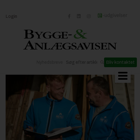
Login
Nyhedsbreve
Bliv kontaktet
Byggeriets udvikling
Materialer og løsninger
Byggepladsen
Anlæg
Til Håndværkeren
Partnere